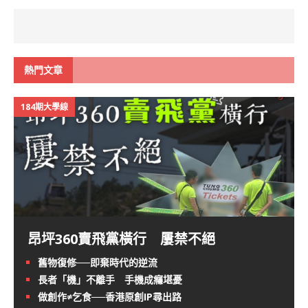
熱門文章
184期大學線
昂坪360賣飛黨橫行 屢禁不絕
舊物復修──即棄時代的逆流
長者「機」不離手 手機成癮堪憂
做創作≠乞食──香港原創IP尋出路