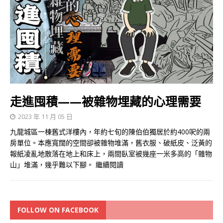
走進囤積——被雜物埋藏的心理需要
2023 年 11 月 05 日
九龍城區一棟舊式洋樓內，年約七旬的陳伯伯獨居於約400呎的兩
房單位。本應寬闊的空間卻被雜物堆滿，舊衣服、破紙皮、泛黃的
報紙凌亂地散落在地上和床上，兩間臥室被幾座一米多高的「雜物
山」堆滿，幾乎難以下腳。
繼續閱讀
FOLLOW ON FACEBOOK