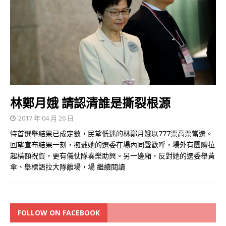
林鄭月娥 請認清誰是撕裂根源
2017 年 04 月 26 日
特首選舉結果已成定數，民望低迷的林鄭月娥以777票高票當選。
回望宣布結果一刻，擁戴她的選委在場內同聲歡呼，場外有團體拉
起橫額祝賀，更有儀仗隊奏樂助興。另一邊廂，反對她的選委舉黃
傘、舉標語拉大隊離場，場
繼續閱讀
FOLLOW ON FACEBOOK