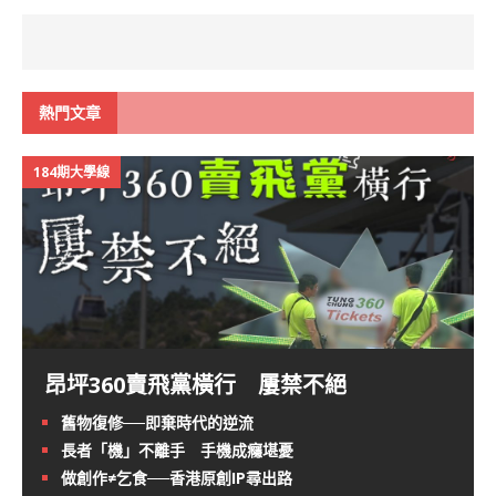
熱門文章
184期大學線
昂坪360賣飛黨橫行 屢禁不絕
舊物復修──即棄時代的逆流
長者「機」不離手 手機成癮堪憂
做創作≠乞食──香港原創IP尋出路