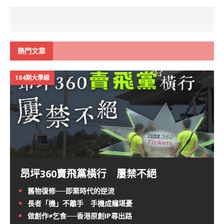
熱門文章
184期大學線
昂坪360賣飛黨橫行 屢禁不絕
舊物復修──即棄時代的逆流
長者「機」不離手 手機成癮堪憂
做創作≠乞食──香港原創IP尋出路