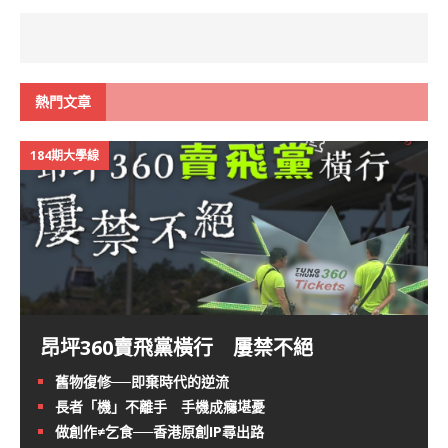
熱門文章
184期大學線
昂坪360賣飛黨橫行 屢禁不絕
舊物復修──即棄時代的逆流
長者「機」不離手 手機成癮堪憂
做創作≠乞食──香港原創IP尋出路