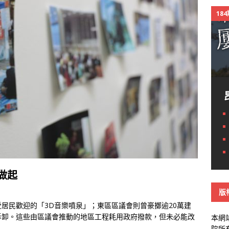
18
做起
版
居民歡迎的「3D音樂噴泉」；東區區議會則曾豪擲逾20萬建
拆卸。這些由區議會推動的地區工程耗用政府撥款，但未必能改
本網
院所