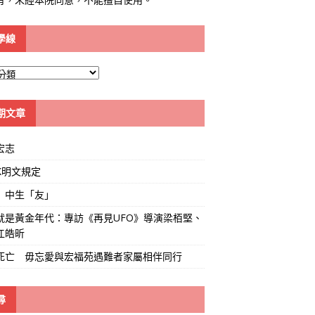
學線
期文章
宏志
K明文規定
」中生「友」
就是黃金年代：專訪《再見UFO》導演梁栢堅、
江皓昕
死亡 毋忘愛與宏福苑遇難者家屬相伴同行
尋