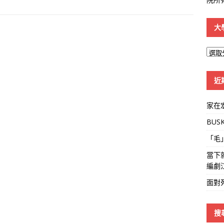
大
大
學
線
近
家在
BUS
「毛
當下
編劇
面對
搜