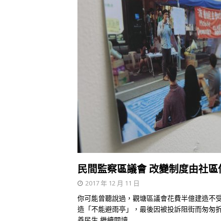
民間監察區議會 改變制度由社區
2017 年 12 月 11 日
你可能曾聽說過，觀塘區議會花費半億建造不受
造「不能避雨亭」，最後因被投訴阻街而匆匆
善民生
繼續閱讀