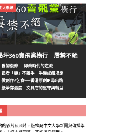
4期大學線
昂坪360賣飛黨橫行 屢禁不絕
舊物復修──即棄時代的逆流
長者「機」不離手 手機成癮堪憂
做創作≠乞食──香港原創IP尋出路
紙筆存溫度 文具店的堅守與轉型
權
站的影片及圖片，版權屬中文大學新聞與傳播學
有，未經本院同意，不能擅自使用。