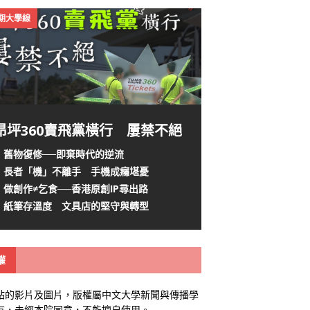
4期大學線
昂坪360賣飛黨橫行 屢禁不絕
舊物復修──即棄時代的逆流
長者「機」不離手 手機成癮堪憂
做創作≠乞食──香港原創IP尋出路
紙筆存溫度 文具店的堅守與轉型
權
站的影片及圖片，版權屬中文大學新聞與傳播學
有，未經本院同意，不能擅自使用。