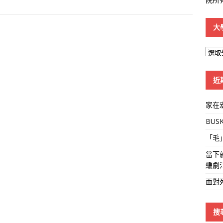
大
大
學
線
近
家在
BUS
「毛
當下
編劇
面對
搜