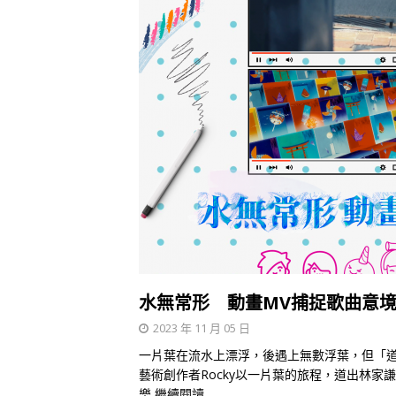
水無常形 動畫MV捕捉歌曲意
2023 年 11 月 05 日
一片葉在流水上漂浮，後遇上無數浮葉，但「
藝術創作者Rocky以一片葉的旅程，道出林家
樂
繼續閱讀