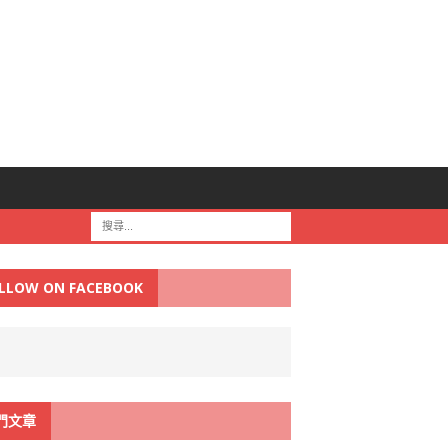
LLOW ON FACEBOOK
門文章