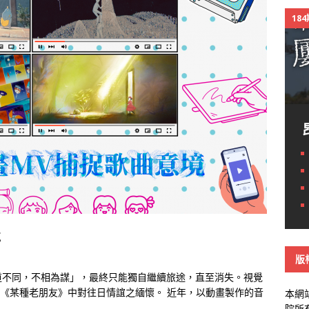
18
境
版
道不同，不相為謀」，最終只能獨自繼續旅途，直至消失。視覺
謙《某種老朋友》中對往日情誼之緬懷。 近年，以動畫製作的音
本網
院所