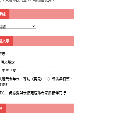
學線
期文章
宏志
K明文規定
」中生「友」
就是黃金年代：專訪《再見UFO》導演梁栢堅、
江皓昕
死亡 毋忘愛與宏福苑遇難者家屬相伴同行
尋