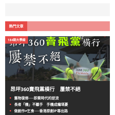
熱門文章
184期大學線
昂坪360賣飛黨橫行 屢禁不絕
舊物復修──即棄時代的逆流
長者「機」不離手 手機成癮堪憂
做創作≠乞食──香港原創IP尋出路