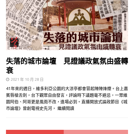
失落的城市論壇 見證議政氣氛由盛轉
衰
2021 年 10 月 28 日
41年來的週日，維多利亞公園的大涼亭都會冒起陣陣烽煙。台上嘉
賓唇槍舌劍，台下觀眾自由發言，評論時下議題毫不避忌，一眾維
園阿伯、阿哥更是風雨不改，逢場必到。直播開放式論政節目《城
市論壇》曾創電視史先河，
繼續閱讀