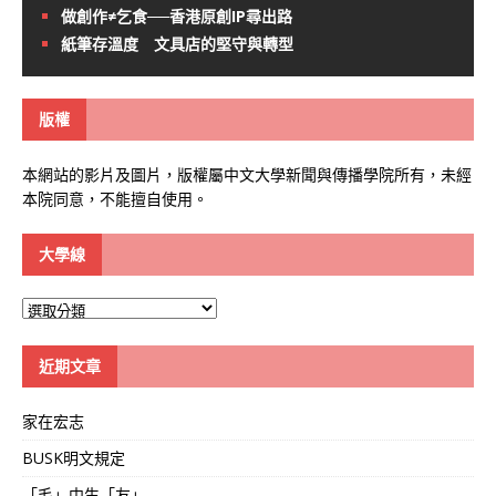
做創作≠乞食──香港原創IP尋出路
紙筆存溫度 文具店的堅守與轉型
版權
本網站的影片及圖片，版權屬中文大學新聞與傳播學院所有，未經
本院同意，不能擅自使用。
大學線
大
學
線
近期文章
家在宏志
BUSK明文規定
「毛」中生「友」