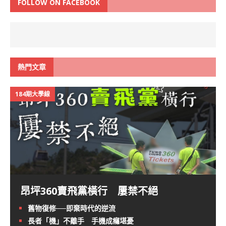
FOLLOW ON FACEBOOK
熱門文章
184期大學線
昂坪360賣飛黨橫行 屢禁不絕
舊物復修──即棄時代的逆流
長者「機」不離手 手機成癮堪憂