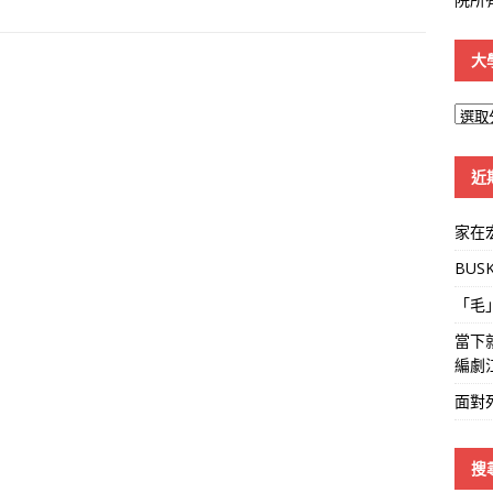
大
大
學
線
近
家在
BUS
「毛
當下
編劇
面對
搜