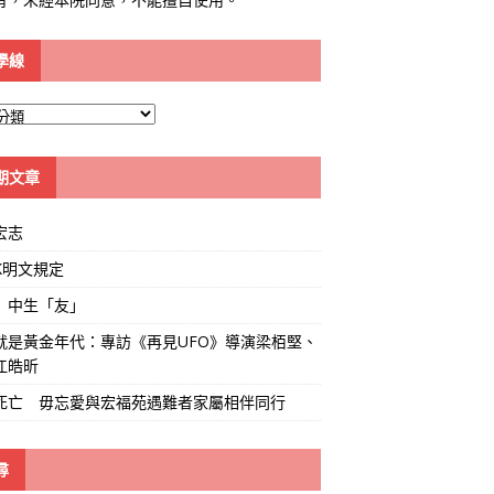
學線
期文章
宏志
K明文規定
」中生「友」
就是黃金年代：專訪《再見UFO》導演梁栢堅、
江皓昕
死亡 毋忘愛與宏福苑遇難者家屬相伴同行
尋