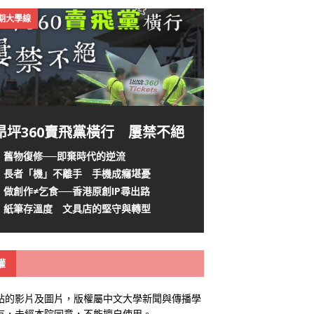
4期大學線
昂坪360賣飛黨橫行 屢禁不絕
舊物復修──即棄時代的逆流
長者「機」不離手 手機成癮堪憂
做創作≠乞食──香港原創IP尋出路
紙筆存溫度 文具店的堅守與轉型
權
站的影片及圖片，版權屬中文大學新聞與傳播學
有，未經本院同意，不能擅自使用。