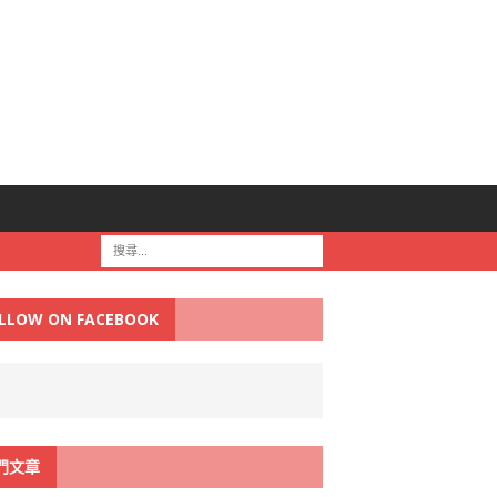
LLOW ON FACEBOOK
門文章