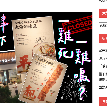
大
大
學
線
近
家在
BUS
「毛
當下
編劇
面對
搜