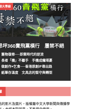
4期大學線
昂坪360賣飛黨橫行 屢禁不絕
舊物復修──即棄時代的逆流
長者「機」不離手 手機成癮堪憂
做創作≠乞食──香港原創IP尋出路
紙筆存溫度 文具店的堅守與轉型
權
站的影片及圖片，版權屬中文大學新聞與傳播學
有，未經本院同意，不能擅自使用。