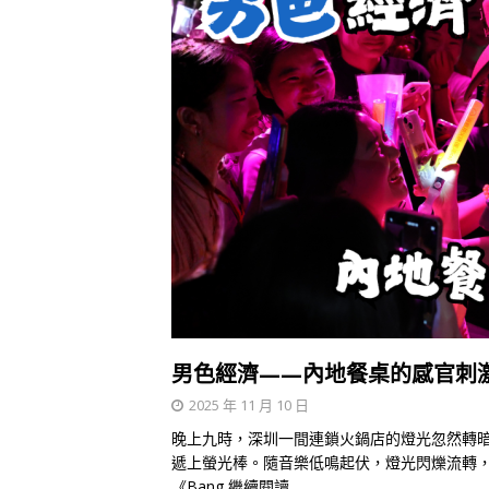
男色經濟——內地餐桌的感官刺
2025 年 11 月 10 日
晚上九時，深圳一間連鎖火鍋店的燈光忽然轉
遞上螢光棒。隨音樂低鳴起伏，燈光閃爍流轉
《Bang
繼續閱讀