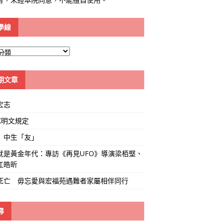
學線
期文章
宏志
K明文規定
」中生「友」
就是黃金年代：專訪《再見UFO》導演梁栢堅、
江皓昕
死亡 毋忘愛與宏福苑遇難者家屬相伴同行
尋