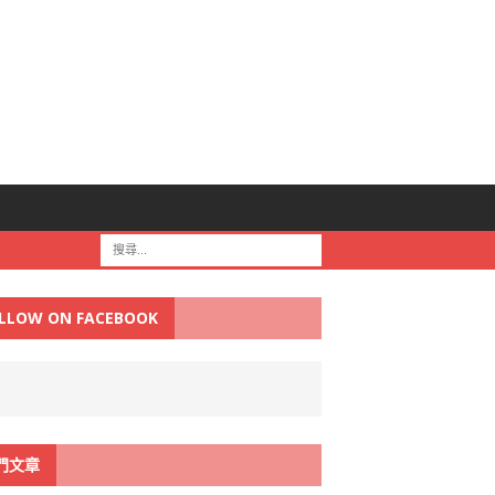
LLOW ON FACEBOOK
門文章