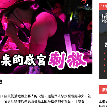
18
激
版
暗。店員俐落地蓋上客人的火鍋，邀請眾人移步至餐廳中央，並
，一名身形精瘦的男表演者踏上臨時搭建的小舞台，伴隨着
本網
院所