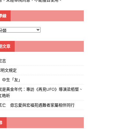
學線
期文章
宏志
K明文規定
」中生「友」
就是黃金年代：專訪《再見UFO》導演梁栢堅、
江皓昕
死亡 毋忘愛與宏福苑遇難者家屬相伴同行
尋