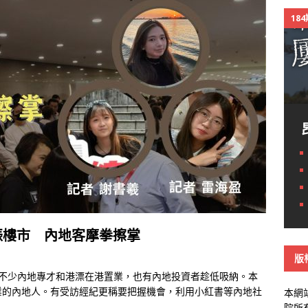
18
重振樓市 內地客摩拳擦掌
版
引不少內地專才和港漂在港置業，也有內地投資者趁低吸納。本
業的內地人。有受訪經紀更稱要把握機會，利用小紅書等內地社
本網
院所