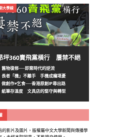
4期大學線
昂坪360賣飛黨橫行 屢禁不絕
舊物復修──即棄時代的逆流
長者「機」不離手 手機成癮堪憂
做創作≠乞食──香港原創IP尋出路
紙筆存溫度 文具店的堅守與轉型
權
站的影片及圖片，版權屬中文大學新聞與傳播學
有，未經本院同意，不能擅自使用。