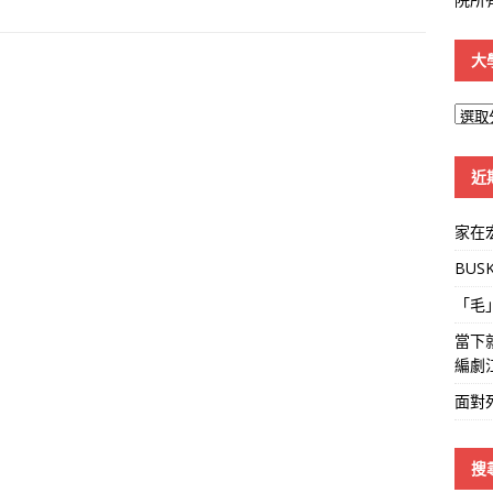
大
大
學
線
近
家在
BUS
「毛
當下
編劇
面對
搜