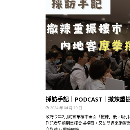
採訪手記｜PODCAST｜撤辣
2024 年 04 月 19 日
政府今年2月底宣布樓市全面「撤辣」後，吸
刊記者早前到售樓會場視察，又訪問過來港置
交媒體吸
繼續閱讀