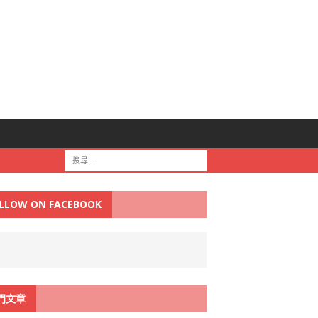
LLOW ON FACEBOOK
門文章