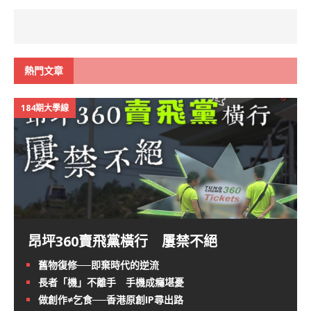
熱門文章
184期大學線
昂坪360賣飛黨橫行 屢禁不絕
舊物復修──即棄時代的逆流
長者「機」不離手 手機成癮堪憂
做創作≠乞食──香港原創IP尋出路