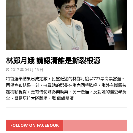
林鄭月娥 請認清誰是撕裂根源
2017 年 04 月 26 日
特首選舉結果已成定數，民望低迷的林鄭月娥以777票高票當選。
回望宣布結果一刻，擁戴她的選委在場內同聲歡呼，場外有團體拉
起橫額祝賀，更有儀仗隊奏樂助興。另一邊廂，反對她的選委舉黃
傘、舉標語拉大隊離場，場
繼續閱讀
FOLLOW ON FACEBOOK