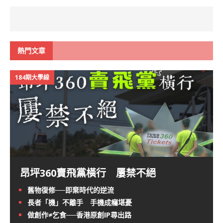
熱門文章
184期大學線
昂坪360賣飛黨橫行 屢禁不絕
舊物復修──即棄時代的逆流
長者「機」不離手 手機成癮堪憂
做創作≠乞食──香港原創IP尋出路