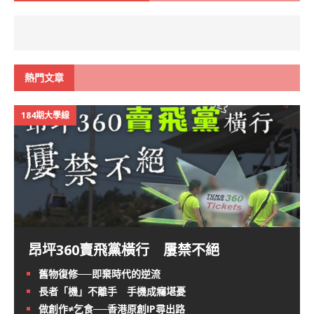
熱門文章
184期大學線
昂坪360賣飛黨橫行 屢禁不絕
舊物復修──即棄時代的逆流
長者「機」不離手 手機成癮堪憂
做創作≠乞食──香港原創IP尋出路