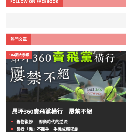
FOLLOW ON FACEBOOK
熱門文章
184期大學線
昂坪360賣飛黨橫行 屢禁不絕
舊物復修──即棄時代的逆流
長者「機」不離手 手機成癮堪憂