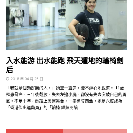
入水能游 出水能跑 飛天遁地的輪椅劍
后
2018 年 04 月 25 日
「我就是個頗好勝的人。」她聳一聳肩，漫不經心地說道。 11歲
罹患骨癌，三年後截肢，失去左邊小腿，卻沒有失去突破自己的勇
氣。不足十年，她踏上奧運舞台，一舉勇奪四金。她是六度成為
「香港傑出運動員」的「輪椅
繼續閱讀