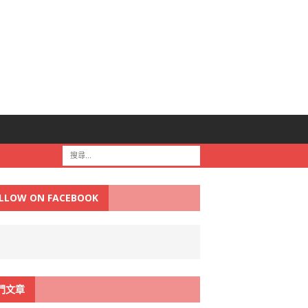
LLOW ON FACEBOOK
門文章