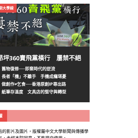
4期大學線
昂坪360賣飛黨橫行 屢禁不絕
舊物復修──即棄時代的逆流
長者「機」不離手 手機成癮堪憂
做創作≠乞食──香港原創IP尋出路
紙筆存溫度 文具店的堅守與轉型
權
站的影片及圖片，版權屬中文大學新聞與傳播學
有，未經本院同意，不能擅自使用。