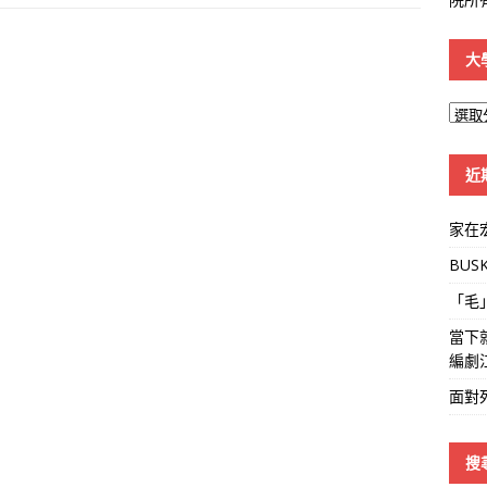
大
大
學
線
近
家在
BUS
「毛
當下
編劇
面對
搜