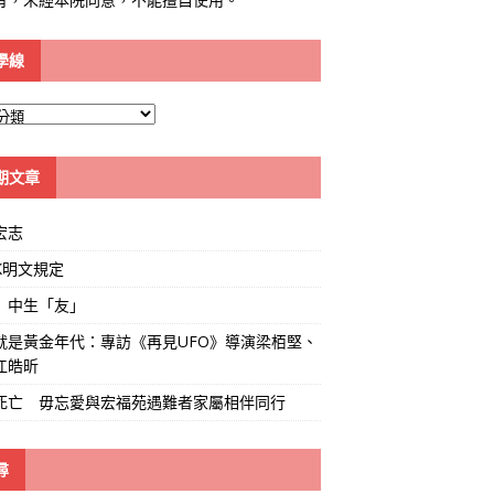
學線
期文章
宏志
K明文規定
」中生「友」
就是黃金年代：專訪《再見UFO》導演梁栢堅、
江皓昕
死亡 毋忘愛與宏福苑遇難者家屬相伴同行
尋