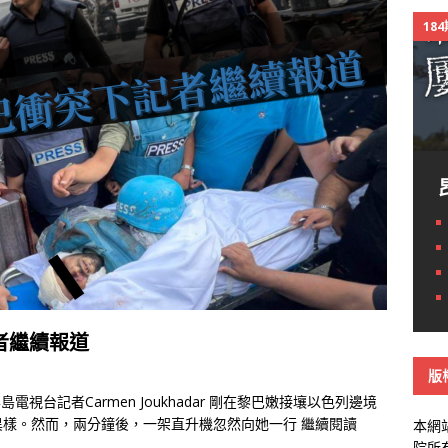
18
者繼續報道
版
視台記者Carmen Joukhadar 剛在黎巴嫩接壤以色列邊境
異樣。然而，兩分鐘後，一架直升機忽然向她一行
繼續閱讀
本網
院所