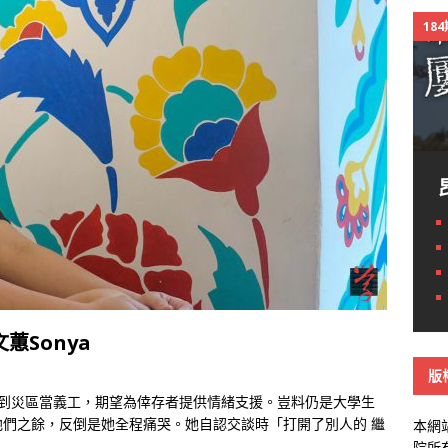
18
蕙Sonya
版
ya）到災區當義工，期望為倖存者提供情緒支援。豈料仍是大學生
他們之餘，反倒是她全程痛哭。她自認交談時「打開了別人的
繼
本網
院所