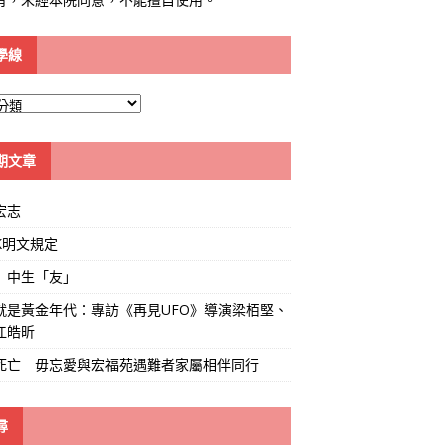
學線
期文章
宏志
K明文規定
」中生「友」
就是黃金年代：專訪《再見UFO》導演梁栢堅、
江皓昕
死亡 毋忘愛與宏福苑遇難者家屬相伴同行
尋