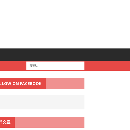
LLOW ON FACEBOOK
門文章