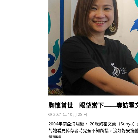
胸懷普世 眼望當下——專訪霍文
2021 年 10 月 28 日
2004年南亞海嘯後， 20歲的霍文蕙（Son
的她看見倖存者時完全不知所措，沒好好安撫
續閱讀