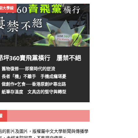
4期大學線
昂坪360賣飛黨橫行 屢禁不絕
舊物復修──即棄時代的逆流
長者「機」不離手 手機成癮堪憂
做創作≠乞食──香港原創IP尋出路
紙筆存溫度 文具店的堅守與轉型
權
站的影片及圖片，版權屬中文大學新聞與傳播學
有，未經本院同意，不能擅自使用。