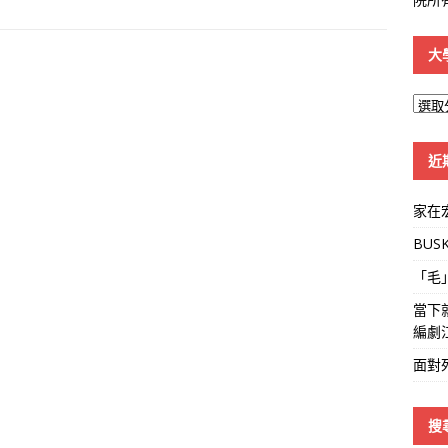
大
大
學
線
近
家在
BUS
「毛
當下
編劇
面對
搜