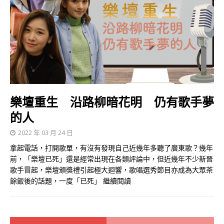
樂壇重生 沿路柳暗花明 仍有歌手夢
的人
2022 年 03 月 24 日
拿起電話，打開歌單，有沒有發現自己近幾年多聽了廣東歌？幾年
前，「樂壇已死」還是經常出現在各類評論中，但近幾年不少新晉
歌手冒起，樂壇頒獎禮引起極大迴響，歌唱選秀節目亦成為大眾茶
餘飯後的話題，一度「已死」
繼續閱讀