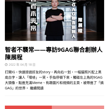
智者不襲常——專訪9GAG聯合創辦人
陳展程
2022 年 04 月 18 日
打開IG，快速掠過好友的story，再向右一划，一幅貓照片配上黑
底白字，讓人「噗哧」一笑。手指停頓下來，觸碰左上角的9GAG
大頭像，點進充滿Meme、有趣圖片和視頻的主頁，被帶進了「搞
GAG」的世界。
繼續閱讀