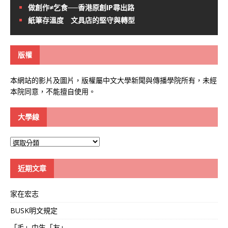
做創作≠乞食──香港原創IP尋出路
紙筆存溫度 文具店的堅守與轉型
版權
本網站的影片及圖片，版權屬中文大學新聞與傳播學院所有，未經
本院同意，不能擅自使用。
大學線
大
學
線
近期文章
家在宏志
BUSK明文規定
「毛」中生「友」