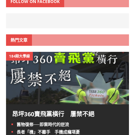
FOLLOW ON FACEBOOK
熱門文章
184期大學線
昂坪360賣飛黨橫行 屢禁不絕
舊物復修──即棄時代的逆流
長者「機」不離手 手機成癮堪憂