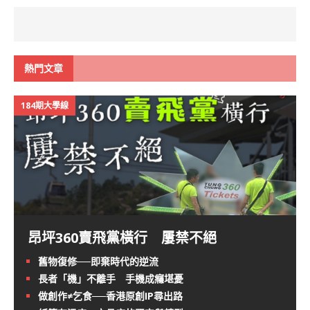
熱門文章
184期大學線
昂坪360賣飛黨橫行 屢禁不絕
舊物復修──即棄時代的逆流
長者「機」不離手 手機成癮堪憂
做創作≠乞食──香港原創IP尋出路