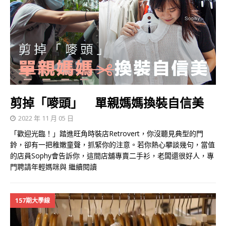
剪掉「嘜頭」 單親媽媽換裝自信美
2022 年 11 月 05 日
「歡迎光臨！」踏進旺角時裝店Retrovert，你沒聽見典型的門
鈴，卻有一把稚嫩童聲，抓緊你的注意。若你熱心攀談幾句，當值
的店員Sophy會告訴你，這間店舖專賣二手衫，老闆還很好人，專
門聘請年輕媽咪與
繼續閱讀
157期大學線