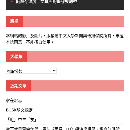
紙筆存溫度 文具店的堅守與轉型
版權
本網站的影片及圖片，版權屬中文大學新聞與傳播學院所有，未經
本院同意，不能擅自使用。
大學線
大
學
線
近期文章
家在宏志
BUSK明文規定
「毛」中生「友」
當下就是黃金年代：專訪《再見UFO》導演梁栢堅、編劇江皓昕