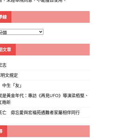
學線
期文章
宏志
K明文規定
」中生「友」
就是黃金年代：專訪《再見UFO》導演梁栢堅、
江皓昕
死亡 毋忘愛與宏福苑遇難者家屬相伴同行
尋