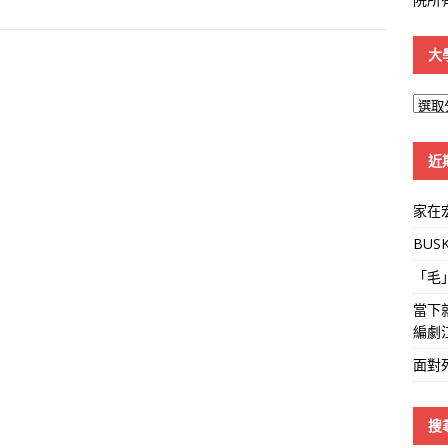
大
大
學
線
近
家在
BUS
「毛
當下
編劇
面對
搜