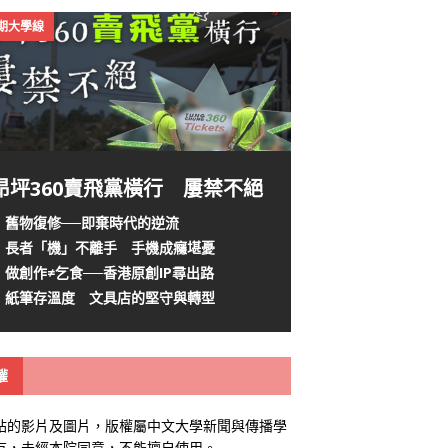
4期大學線
昂坪360賣飛黨橫行 屢禁不絕
舊物復修──即棄時代的逆流
長者「機」不離手 手機成癮堪憂
做創作≠乞食──香港原創IP尋出路
紙筆存溫度 文具店的堅守與轉型
權
站的影片及圖片，版權屬中文大學新聞與傳播學
有，未經本院同意，不能擅自使用。