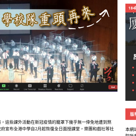
18
版
演，這些課外活動在新冠疫情的籠罩下幾乎無一倖免地遭到煞
政府宣布全港中學自2月起恢復全日面授課堂，樂團和戲社等社
本網
院所