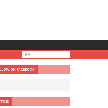
LLOW ON FACEBOOK
門文章