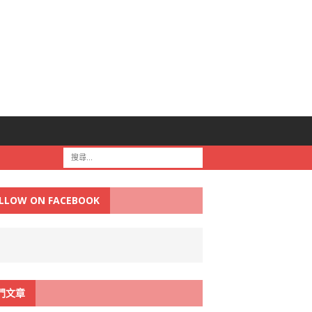
LLOW ON FACEBOOK
門文章