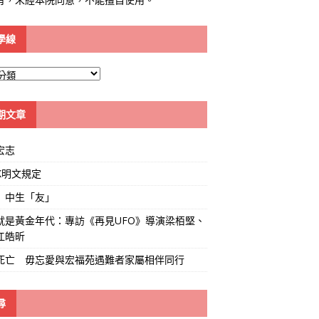
學線
期文章
宏志
K明文規定
」中生「友」
就是黃金年代：專訪《再見UFO》導演梁栢堅、
江皓昕
死亡 毋忘愛與宏福苑遇難者家屬相伴同行
尋