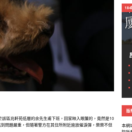
18
版
居於該區兆軒苑低層的余先生甫下班，回家映入眼簾的，竟然是10
識到問題嚴重，但隨著警方在其住所附近施放催淚彈，樂樂不但
本網
院所