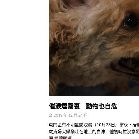
催淚煙霧裏 動物也自危
2019 年 12 月 21 日
屯門區有不明氣體洩漏（10月28日）當晚，
歲貴婦犬樂樂吐在地上的白沫。他初時並沒意
開
繼續閱讀