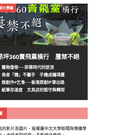
4期大學線
昂坪360賣飛黨橫行 屢禁不絕
舊物復修──即棄時代的逆流
長者「機」不離手 手機成癮堪憂
做創作≠乞食──香港原創IP尋出路
紙筆存溫度 文具店的堅守與轉型
權
站的影片及圖片，版權屬中文大學新聞與傳播學
有，未經本院同意，不能擅自使用。