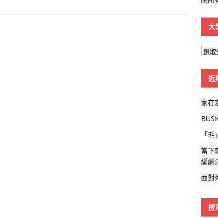
大
大
學
線
近
家在
BUS
「毛
當下
編劇
面對
搜