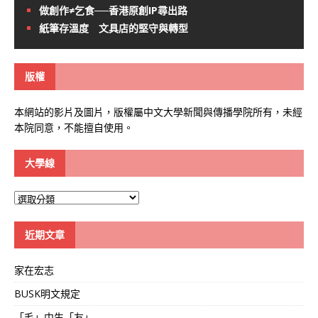
做創作≠乞食──香港原創IP尋出路
紙筆存溫度 文具店的堅守與轉型
版權
本網站的影片及圖片，版權屬中文大學新聞與傳播學院所有，未經
本院同意，不能擅自使用。
大學線
大
學
線
近期文章
家在宏志
BUSK明文規定
「毛」中生「友」