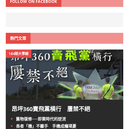
FOLLOW ON FACEBOOK
熱門文章
184期大學線
昂坪360賣飛黨橫行 屢禁不絕
舊物復修──即棄時代的逆流
長者「機」不離手 手機成癮堪憂