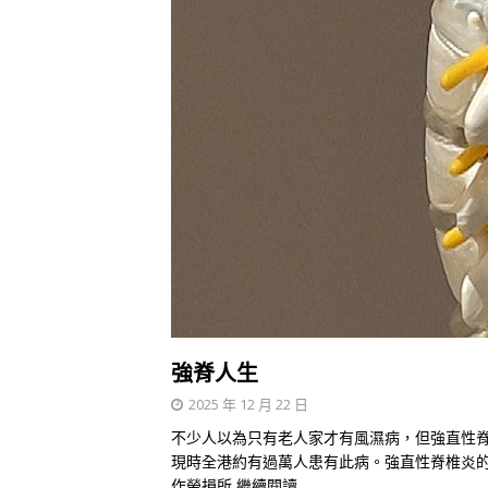
強脊人生
2025 年 12 月 22 日
不少人以為只有老人家才有風濕病，但強直性
現時全港約有過萬人患有此病。強直性脊椎炎
作勞損所
繼續閱讀