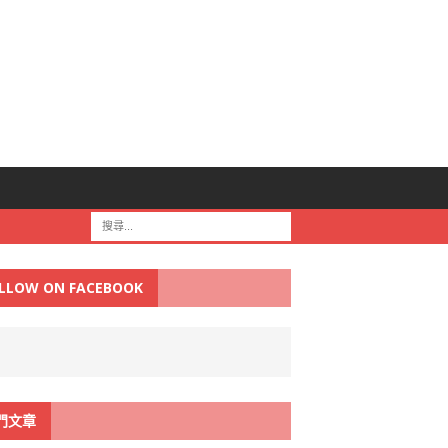
LLOW ON FACEBOOK
門文章