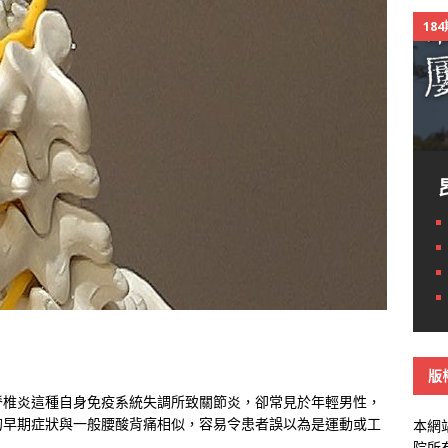
18
版
脊椎炎這種自身免疫系統失調所致關節炎，卻常見於年輕男性，
的早期症狀與一般腰酸背痛相似，容易令患者誤以為是運動或工
本網
院所