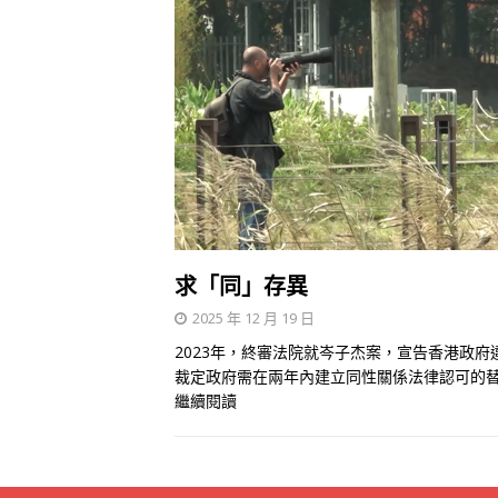
求「同」存異
2025 年 12 月 19 日
2023年，終審法院就岑子杰案，宣告香港政
裁定政府需在兩年內建立同性關係法律認可的替
繼續閱讀