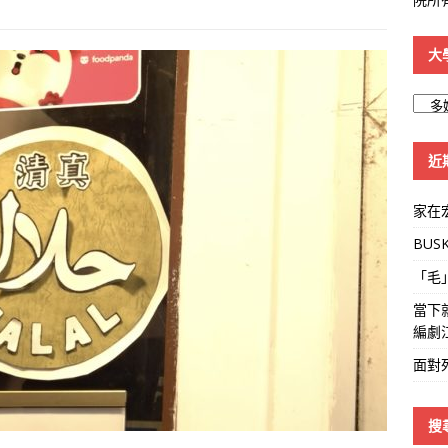
大
大
學
線
近
家在
BUS
「毛
當下
編劇
面對
搜