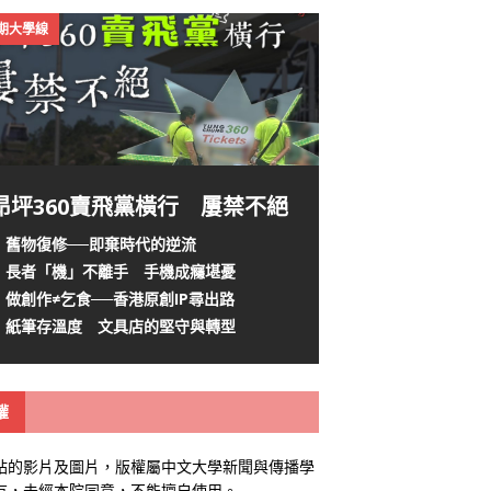
4期大學線
昂坪360賣飛黨橫行 屢禁不絕
舊物復修──即棄時代的逆流
長者「機」不離手 手機成癮堪憂
做創作≠乞食──香港原創IP尋出路
紙筆存溫度 文具店的堅守與轉型
權
站的影片及圖片，版權屬中文大學新聞與傳播學
有，未經本院同意，不能擅自使用。