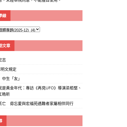
學線
期文章
宏志
K明文規定
」中生「友」
就是黃金年代：專訪《再見UFO》導演梁栢堅、
江皓昕
死亡 毋忘愛與宏福苑遇難者家屬相伴同行
尋