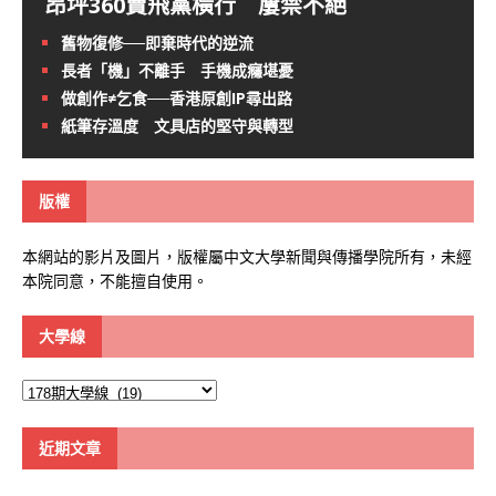
昂坪360賣飛黨橫行 屢禁不絕
舊物復修──即棄時代的逆流
長者「機」不離手 手機成癮堪憂
做創作≠乞食──香港原創IP尋出路
紙筆存溫度 文具店的堅守與轉型
版權
本網站的影片及圖片，版權屬中文大學新聞與傳播學院所有，未經
本院同意，不能擅自使用。
大學線
大
學
線
近期文章