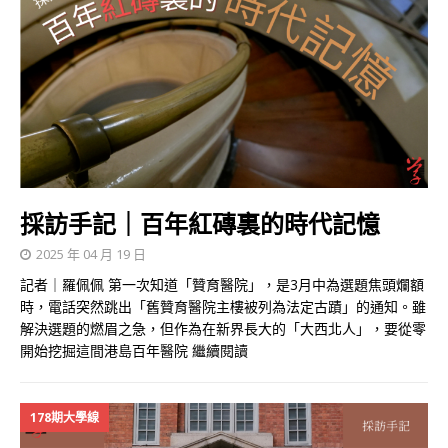
採訪手記｜百年紅磚裏的時代記憶
2025 年 04 月 19 日
記者｜羅佩佩 第一次知道「贊育醫院」，是3月中為選題焦頭爛額
時，電話突然跳出「舊贊育醫院主樓被列為法定古蹟」的通知。雖
解決選題的燃眉之急，但作為在新界長大的「大西北人」，要從零
開始挖掘這間港島百年醫院
繼續閱讀
178期大學線