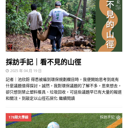
採訪手記｜看不見的山徑
2025 年 04 月 19 日
記者｜池欣蔚 得悉被編到環保規劃欄目時，我便開始思考到底有
什麼議題值得探討。誠然，我對環保議題的了解不多，思來想去，
卻只想到禁止塑料餐具、垃圾回收，可這些議題早已有大量的報道
和關注。到敲定以山徑石屎化
繼續閱讀
178期大學線