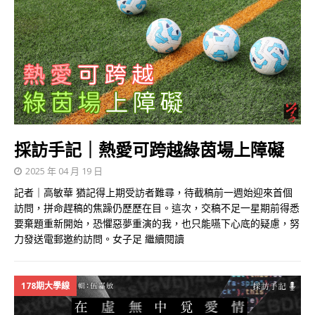
採訪手記｜熱愛可跨越綠茵場上障礙
2025 年 04 月 19 日
記者｜高敏華 猶記得上期受訪者難尋，待截稿前一週始迎來首個
訪問，拼命趕稿的焦躁仍歷歷在目。這次，交稿不足一星期前得悉
要棄題重新開始，恐懼惡夢重演的我，也只能嚥下心底的疑慮，努
力發送電郵邀約訪問。女子足
繼續閱讀
178期大學線