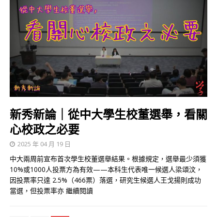
新秀新論｜從中大學生校董選舉，看關
心校政之必要
2025 年 04 月 19 日
中大兩周前宣布首次學生校董選舉結果。根據規定，選舉最少須獲
10%或1000人投票方為有效——本科生代表唯一候選人梁頌汶，
因投票率只達 2.5%（466票）落選，研究生候選人王戈揚則成功
當選，但投票率亦
繼續閱讀