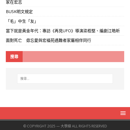
家在宏志
BUSK明文規定
「毛」中生「友」
當下就是黃金年代：專訪《再見UFO》導演梁栢堅、編劇江皓昕
面對死亡 毋忘愛與宏福苑遇難者家屬相伴同行
搜尋
© COPYRIGHT 2025 — 大學線 ALL RIGHTS RESERVED