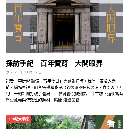
採訪手記｜百年贊育 大開眼界
2025 年 04 月 19 日
記者｜李衍澄 籌備「當年今日」專題報道時，我們一度陷入迷
茫。編輯室裡，記者搭檔和我提出的選題接連被否決，直到3月中
旬，一則新聞打破了僵局——贊育醫院被列為百年古跡。這個富有
歷史意義與時效性的題材，瞬間
繼續閱讀
178期大學線