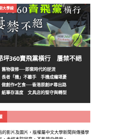
4期大學線
昂坪360賣飛黨橫行 屢禁不絕
舊物復修──即棄時代的逆流
長者「機」不離手 手機成癮堪憂
做創作≠乞食──香港原創IP尋出路
紙筆存溫度 文具店的堅守與轉型
權
站的影片及圖片，版權屬中文大學新聞與傳播學
有，未經本院同意，不能擅自使用。