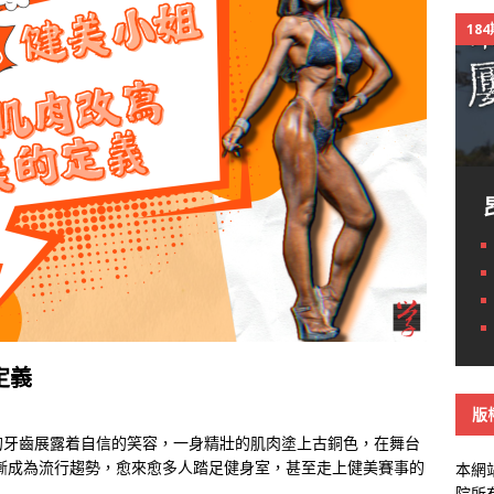
18
定義
版
的牙齒展露着自信的笑容，一身精壯的肌肉塗上古銅色，在舞台
漸成為流行趨勢，愈來愈多人踏足健身室，甚至走上健美賽事的
本網
院所