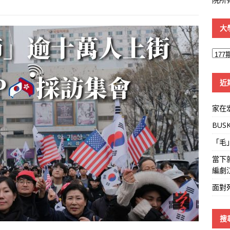
大
大
學
線
近
家在
BUS
「毛
當下
編劇
面對
搜