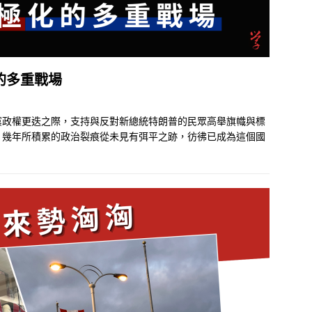
的多重戰場
黨政權更迭之際，支持與反對新總統特朗普的民眾高舉旗幟與標
，幾年所積累的政治裂痕從未見有弭平之跡，彷彿已成為這個國