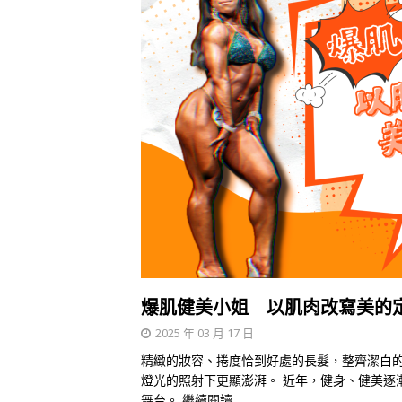
爆肌健美小姐 以肌肉改寫美的
2025 年 03 月 17 日
精緻的妝容、捲度恰到好處的長髮，整齊潔白
燈光的照射下更顯澎湃。 近年，健身、健美逐
舞台。
繼續閱讀