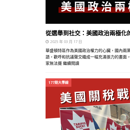
從選舉到社交：美國政治兩極化
2025 年 03 月 17 日
華盛頓特區作為美國政治權力的心臟，國內兩
語，歡呼和抗議聲交織成一幅充滿張力的畫面
家無法擺
繼續閱讀
177期大學線