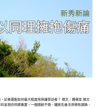
，記者還能如何最大程度地保護受訪者？ 撰文｜鍾蒨宜 撰文
容的呈現亦同樣重要。一個措辭不慎、鋪排先後次序稍有調換，