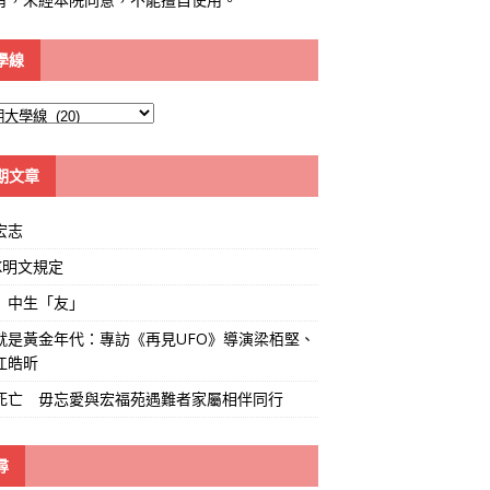
學線
期文章
宏志
K明文規定
」中生「友」
就是黃金年代：專訪《再見UFO》導演梁栢堅、
江皓昕
死亡 毋忘愛與宏福苑遇難者家屬相伴同行
尋