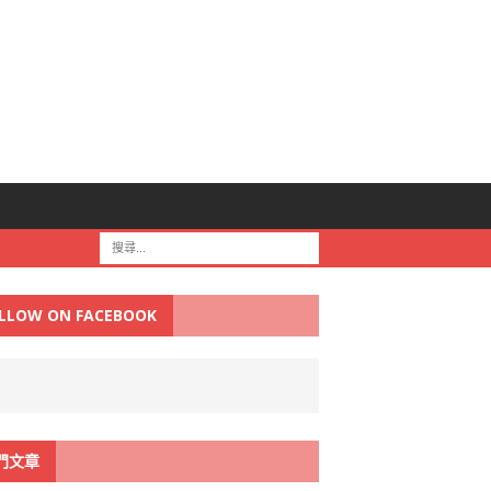
LLOW ON FACEBOOK
門文章