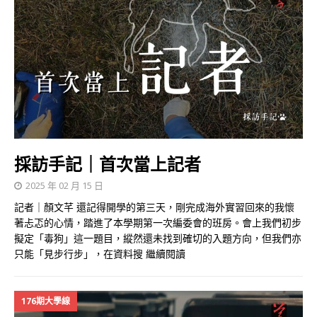
採訪手記｜首次當上記者
2025 年 02 月 15 日
記者｜顏文芊 還記得開學的第三天，剛完成海外實習回來的我懷
著忐忑的心情，踏進了本學期第一次編委會的班房。會上我們初步
擬定「毒狗」這一題目，縱然還未找到確切的入題方向，但我們亦
只能「見步行步」，在資料搜
繼續閱讀
176期大學線