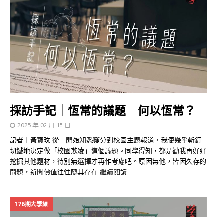
採訪手記｜恆常的議題 何以恆常？
2025 年 02 月 15 日
記者｜黃寶玟 從一開始知悉獲分到校園主題報道，我便幾乎斬釘
切鐵地決定做「校園欺凌」這個議題。同學得知，都是勸我再好好
挖掘其他題材，待別無選擇才再作考慮吧。原因無他，皆因久存的
問題，新聞價值往往隨其存在
繼續閱讀
176期大學線