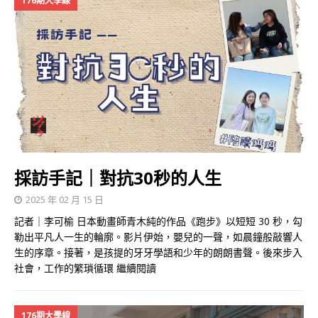
176期大學線
採訪手記｜對抗30秒的人生
2025 年 02 月 15 日
記者｜李可榆 日本動畫師青木純的作品《跑步》以短短 30 秒，勾
勒出平凡人一生的輪廓。影片伊始，嬰兒的一聲，如晨鐘般敲響人
生的序章。接著，是孩提的牙牙學語和少年的朗朗書聲。後來步入
社會，工作的繁瑣循環
繼續閱讀
176期大學線