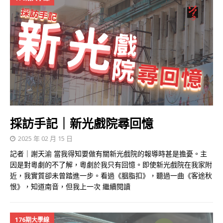
採訪手記｜新光戲院尋回憶
2025 年 02 月 15 日
記者｜謝天渝 當我得知要做有關新光戲院的報導時甚是擔憂。主
因是對粵劇的不了解，粵劇於我只有回憶。即使新光戲院在我家附
近，我實質卻未曾踏進一步。看過《胭脂扣》，聽過一曲《客途秋
恨》，知道南音，但我上一次
繼續閱讀
176期大學線