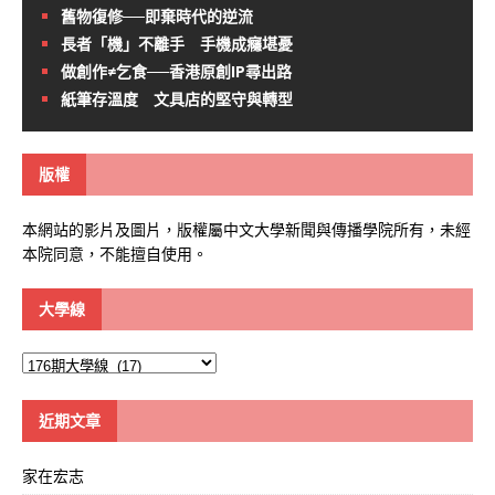
舊物復修──即棄時代的逆流
長者「機」不離手 手機成癮堪憂
做創作≠乞食──香港原創IP尋出路
紙筆存溫度 文具店的堅守與轉型
版權
本網站的影片及圖片，版權屬中文大學新聞與傳播學院所有，未經
本院同意，不能擅自使用。
大學線
大
學
線
近期文章
家在宏志