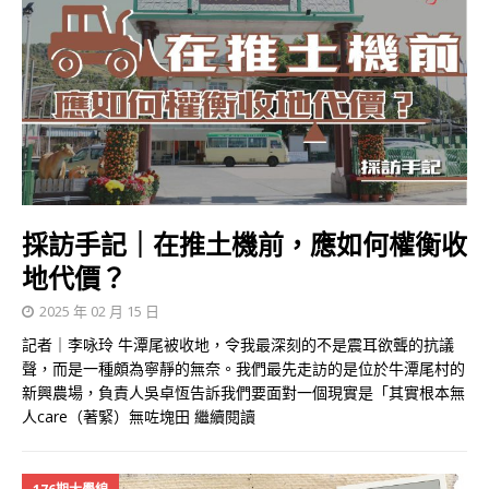
採訪手記｜在推土機前，應如何權衡收
地代價？
2025 年 02 月 15 日
記者｜李咏玲 牛潭尾被收地，令我最深刻的不是震耳欲聾的抗議
聲，而是一種頗為寧靜的無奈。我們最先走訪的是位於牛潭尾村的
新興農場，負責人吳卓恆告訴我們要面對一個現實是「其實根本無
人care（著緊）無咗塊田
繼續閱讀