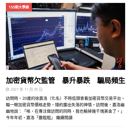
155期大學線
加密貨幣欠監管 暴升暴跌 騙局頻生
2021 年 11 月 05 日
訪問時，20歲的徐嘉洛（化名）不時低頭查看加密貨幣交易平台，
瞄一眼加密貨幣價格走勢，隱約露出失落的神情。訪問後，嘉洛幽
幽地說：「唉，在專注做訪問的同時，我也輸掉幾千塊美金了。」
今年年初，嘉洛「膽粗粗」
繼續閱讀