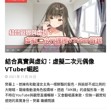
結合真實與虛幻：虛擬二次元偶像
VTuber崛起
2021 年 11 月 26 日
熒幕上，她擁有和動漫女主角一樣鮮豔的髮色，與臉部不成比例的
大眼睛，聲線像動漫角色般嬌嗲。透過「MK妹」的虛擬形象，她
不時在YouTube與觀眾直播暢聊，又會翻唱廣東歌，但無一觀眾知
道她的真實身分。熒幕
繼續閱讀