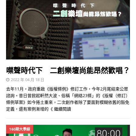
噤聲時代下 二創樂壇尚能昂然歡唱？
2022 年 04 月 18 日
去年11月，政府重啟《版權條例》修訂工作，今年2月尾結束公眾
諮詢。昔日曾掀起軒然大波、俗稱「網絡23條」的《版權（修訂）
條例草案》如今捲土重來，二次創作者除了要面對模糊依舊的豁免
定義，還有案例漸增的《
繼續閱讀
160期大學線