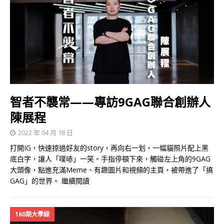
智者不襲常——專訪9GAG聯合創辦人
陳展程
2022 年 04 月 18 日
打開IG，快速掠過好友的story，再向右一划，一幅貓照片配上黑
底白字，讓人「噗哧」一笑。手指停頓下來，觸碰左上角的9GAG
大頭像，點進充滿Meme、有趣圖片和視頻的主頁，被帶進了「搞
GAG」的世界。
繼續閱讀
160期大學線