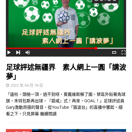
足球評述無疆界 素人網上一圓「講波
夢」
2022 年 04 月 18 日
「遠柱，頭槌一頂，過不到呀，賓戴維斯解了圍，禁區外貼著角球
旗，禾特包斯再出球，『碧咸』式！再來，GOAL！」足球評述員
Gary激動昂揚的聲音，從YouTube「猜波台」的直播中響起。細
看之下，只見屏幕
繼續閱讀