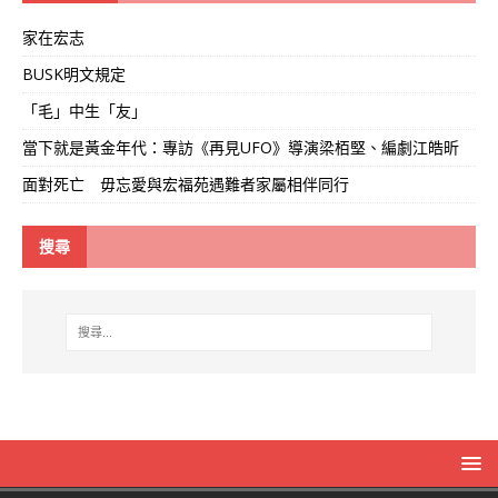
家在宏志
BUSK明文規定
「毛」中生「友」
當下就是黃金年代：專訪《再見UFO》導演梁栢堅、編劇江皓昕
面對死亡 毋忘愛與宏福苑遇難者家屬相伴同行
搜尋