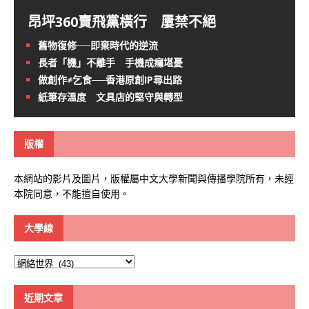
昂坪360賣飛黨橫行 屢禁不絕
舊物復修──即棄時代的逆流
長者「機」不離手 手機成癮堪憂
做創作≠乞食──香港原創IP尋出路
紙筆存溫度 文具店的堅守與轉型
版權
本網站的影片及圖片，版權屬中文大學新聞與傳播學院所有，未經
本院同意，不能擅自使用。
大學線
大
學
線
近期文章