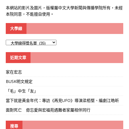
本網站的影片及圖片，版權屬中文大學新聞與傳播學院所有，未經
本院同意，不能擅自使用。
大學線
大
學
線
近期文章
家在宏志
BUSK明文規定
「毛」中生「友」
當下就是黃金年代：專訪《再見UFO》導演梁栢堅、編劇江皓昕
面對死亡 毋忘愛與宏福苑遇難者家屬相伴同行
搜尋