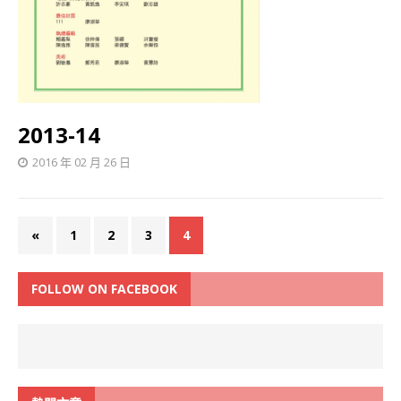
2013-14
2016 年 02 月 26 日
«
1
2
3
4
FOLLOW ON FACEBOOK