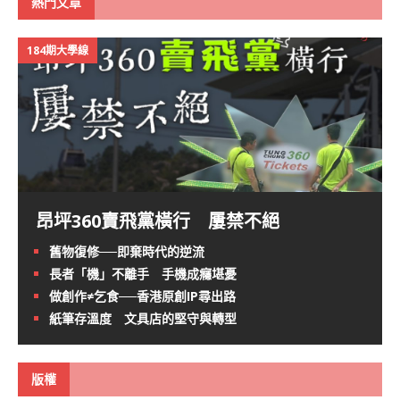
熱門文章
184期大學線
昂坪360賣飛黨橫行 屢禁不絕
舊物復修──即棄時代的逆流
長者「機」不離手 手機成癮堪憂
做創作≠乞食──香港原創IP尋出路
紙筆存溫度 文具店的堅守與轉型
版權