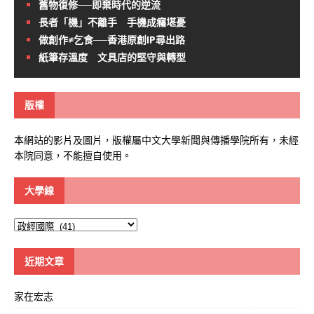
舊物復修──即棄時代的逆流
長者「機」不離手 手機成癮堪憂
做創作≠乞食──香港原創IP尋出路
紙筆存溫度 文具店的堅守與轉型
版權
本網站的影片及圖片，版權屬中文大學新聞與傳播學院所有，未經
本院同意，不能擅自使用。
大學線
大
學
線
近期文章
家在宏志