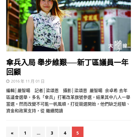
傘兵入局 舉步維艱──新丁區議員一年
回顧
2016 年 11 月 01 日
編輯│嚴智暘 記者│梁頌恩 攝影│梁頌恩 嚴智暘 余卓希 去年
區議會選舉，多名「傘兵」打著改革旗號參選，結果其中八人一舉
當選。然而改變不可能一帆風順，打從競選開始，他們缺乏經驗、
資金和政黨支持，從
繼續閱讀
«
1
...
3
4
5