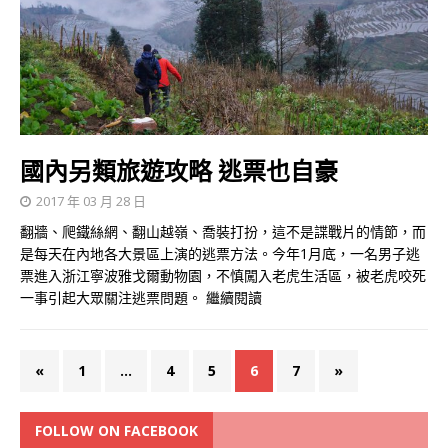
國內另類旅遊攻略 逃票也自豪
2017 年 03 月 28 日
翻牆、爬鐵絲網、翻山越嶺、喬裝打扮，這不是諜戰片的情節，而
是每天在內地各大景區上演的逃票方法。今年1月底，一名男子逃
票進入浙江寧波雅戈爾動物園，不慎闖入老虎生活區，被老虎咬死
一事引起大眾關注逃票問題。
繼續閱讀
«
1
...
4
5
6
7
»
FOLLOW ON FACEBOOK