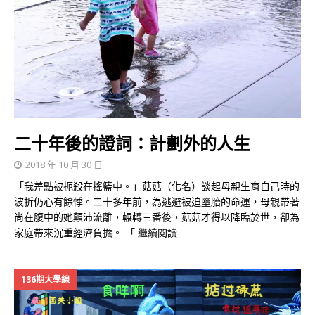
二十年後的證詞：計劃外的人生
2018 年 10 月 30 日
「我差點被扼殺在搖籃中。」菇菇（化名）談起母親生育自己時的
波折仍心有餘悸。二十多年前，為逃避被迫墮胎的命運，母親帶著
尚在腹中的她顛沛流離，輾轉三番後，菇菇才得以降臨於世，卻為
家庭帶來沉重經濟負擔。 「
繼續閱讀
136期大學線