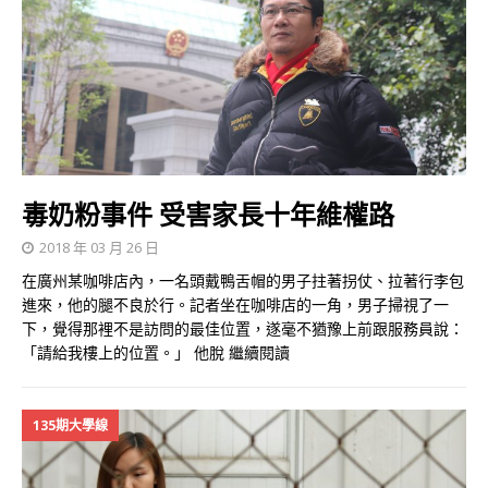
毒奶粉事件 受害家長十年維權路
2018 年 03 月 26 日
在廣州某咖啡店內，一名頭戴鴨舌帽的男子拄著拐仗、拉著行李包
進來，他的腿不良於行。記者坐在咖啡店的一角，男子掃視了一
下，覺得那裡不是訪問的最佳位置，遂毫不猶豫上前跟服務員說：
「請給我樓上的位置。」 他脫
繼續閱讀
135期大學線