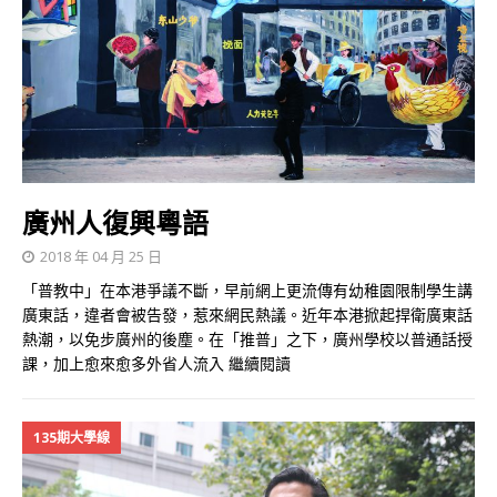
廣州人復興粵語
2018 年 04 月 25 日
「普教中」在本港爭議不斷，早前網上更流傳有幼稚園限制學生講
廣東話，違者會被告發，惹來網民熱議。近年本港掀起捍衛廣東話
熱潮，以免步廣州的後塵。在「推普」之下，廣州學校以普通話授
課，加上愈來愈多外省人流入
繼續閱讀
135期大學線