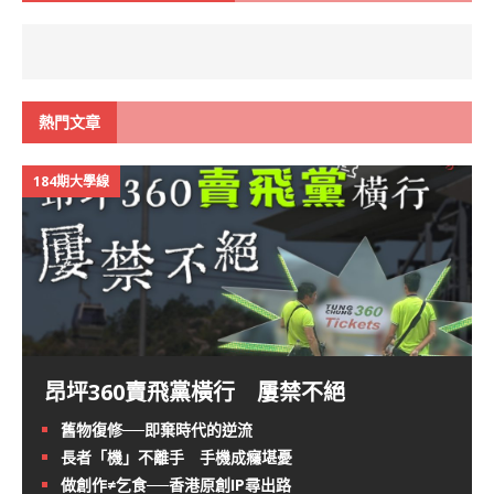
熱門文章
184期大學線
昂坪360賣飛黨橫行 屢禁不絕
舊物復修──即棄時代的逆流
長者「機」不離手 手機成癮堪憂
做創作≠乞食──香港原創IP尋出路