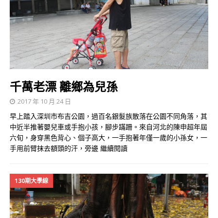
千萬老漂 離鄉為兒孫
2017 年 10 月 24 日
早上踏入深圳市布吉公園，過百名銀髮族散落在公園不同角落，其
中近半推著嬰兒車或手抱小孩，腳步蹣跚。來自河北的陳申超年屆
六旬，身穿黑色背心、個子高大，一手抱著年僅一歲的小孫女，一
手用前臂抹去額頭的汗，旁邊
繼續閱讀
130期大學線