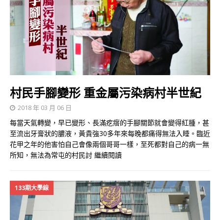
村民手腳變形 重金屬污染病村半世紀
2018 年 03 月 06 日
每當天氣轉變，早已變形、長滿疙瘩的手腳關節就會變得紅腫，甚
至流出牙膏狀的膿液，黃貴強30多年來每晚都痛得無法入睡。臨近
花甲之年的他害怕自己會像兩個哥哥一樣，至死都對自己的病一無
所知，無法為常屯的村民討
繼續閱讀
133期大學線