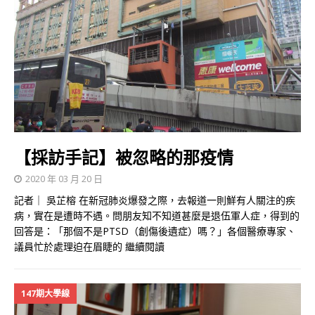
【採訪手記】被忽略的那疫情
2020 年 03 月 20 日
記者｜ 吳芷榕 在新冠肺炎爆發之際，去報道一則鮮有人關注的疾
病，實在是遭時不遇。問朋友知不知道甚麼是退伍軍人症，得到的
回答是：「那個不是PTSD（創傷後遺症）嗎？」各個醫療專家、
議員忙於處理迫在眉睫的
繼續閱讀
147期大學線