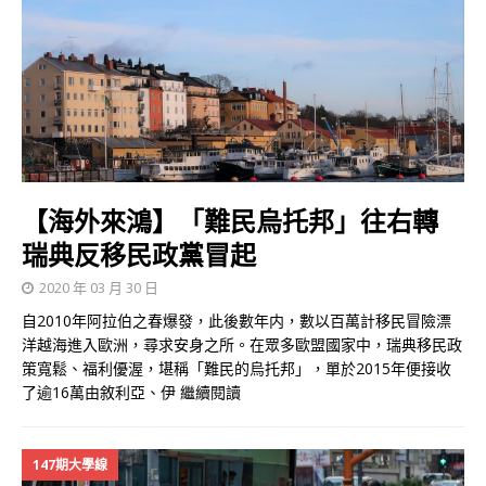
【海外來鴻】「難民烏托邦」往右轉
瑞典反移民政黨冒起
2020 年 03 月 30 日
自2010年阿拉伯之春爆發，此後數年内，數以百萬計移民冒險漂
洋越海進入歐洲，尋求安身之所。在眾多歐盟國家中，瑞典移民政
策寬鬆、福利優渥，堪稱「難民的烏托邦」，單於2015年便接收
了逾16萬由敘利亞、伊
繼續閱讀
147期大學線