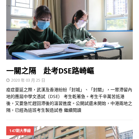
一關之隔 赴考DSE路崎嶇
2020 年 03 月 25 日
疫症蔓延之際，武漢及香港紛紛「封城」、「封關」，一眾滯留內
地的應屆中學文憑試（DSE） 考生乾著急。考生千辛萬苦抵港
後，又要急忙趕回滯後的溫習進度。公開試還未開始，中港兩地之
隔，已經為這班考生製造試卷
繼續閱讀
147期大學線