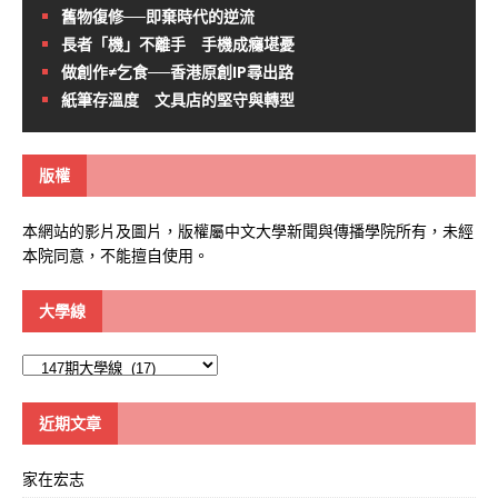
舊物復修──即棄時代的逆流
長者「機」不離手 手機成癮堪憂
做創作≠乞食──香港原創IP尋出路
紙筆存溫度 文具店的堅守與轉型
版權
本網站的影片及圖片，版權屬中文大學新聞與傳播學院所有，未經
本院同意，不能擅自使用。
大學線
大
學
線
近期文章
家在宏志