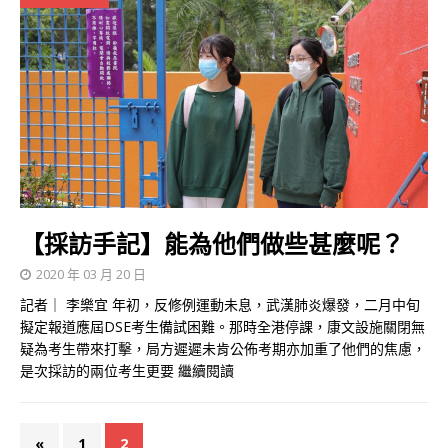
【採訪手記】能為他們做些甚麼呢？
2020 年 03 月 20 日
記者｜ 李樂宜 年初，反修例運動未息，武漢肺炎爆發，二月中旬
擬定報道應屆DSE考生備試困難。那時全港停課，康文設施關閉無
疑為考生帶來打擊，局方遲遲未肯公佈考期亦加重了他們的焦慮，
是次採訪的兩位考生更要
繼續閱讀
«
1
2