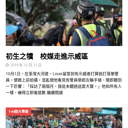
初生之犢 校媒走進示威區
2019 年 12 月 21 日
10月1日，在荃灣大河道，Louis留意到有示威者打算追打落單警
員，便跟上前拍攝，混亂間他看見有警員舉起左輪手槍，隨即聽到
一下巨響：「採訪了兩個月，我從未聽過這麼大聲。」他和所有人
一樣，嚇得立即後退數
繼續閱讀
144期大學線