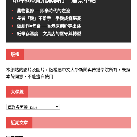
昂坪360賣飛黨橫行 屢禁不絕
舊物復修──即棄時代的逆流
長者「機」不離手 手機成癮堪憂
做創作≠乞食──香港原創IP尋出路
紙筆存溫度 文具店的堅守與轉型
版權
本網站的影片及圖片，版權屬中文大學新聞與傳播學院所有，未經
本院同意，不能擅自使用。
大學線
大
學
線
近期文章