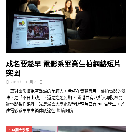
成名要趁早 電影系畢業生拍網絡短片
突圍
2018 年 03 月 26 日
一眾對電影懷抱著熱誠的年輕人，希望在青蔥歲月一嘗拍電影的滋
味，是「不日上映」，還是遙遙無期？ 香港共有八所大專院校開
辦電影製作課程，光是浸會大學電影學院現時已有700名學生。以
往電影系畢業生循傳統途徑
繼續閱讀
134期大學線