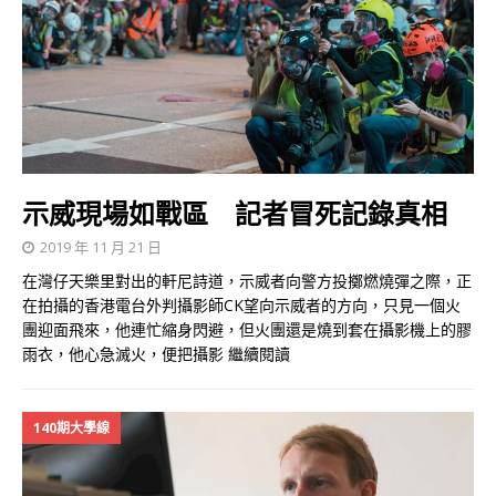
示威現場如戰區 記者冒死記錄真相
2019 年 11 月 21 日
在灣仔天樂里對出的軒尼詩道，示威者向警方投擲燃燒彈之際，正
在拍攝的香港電台外判攝影師CK望向示威者的方向，只見一個火
團迎面飛來，他連忙縮身閃避，但火團還是燒到套在攝影機上的膠
雨衣，他心急滅火，便把攝影
繼續閱讀
140期大學線