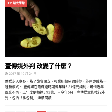
131期大學線
壹傳媒外判 改變了什麼？
2017 年 10 月 24 日
傳媒步入寒冬，為了節省開支，報業紛紛另闢蹊徑，外判亦成為一
種新模式。 壹傳媒在最輝煌時期曾年賺5.21億元純利，可惜近年
風光不再，上年度虧損達3.93億元。今年6月，壹傳媒宣佈推行外
判，包括「承包制」
繼續閱讀