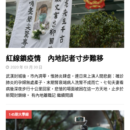
紅線鎖疫情 內地記者寸步難移
2020 年 03 月 30 日
武漢封城後，市內凋零，惟肺炎肆虐，連日來上演人間悲劇：確診
肺炎的孕婦無處產子、末期腎衰竭病人洗腎不成而亡、七旬夫妻看
病後深夜步行十公里回家，悲愴的場面被困在這一方天地，止步於
新聞封鎖線。 有內地離職記
繼續閱讀
145期大學線