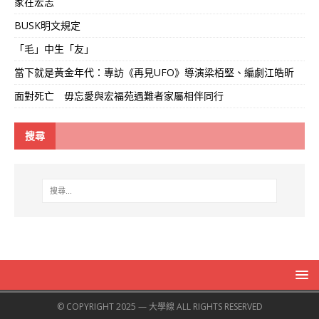
家在宏志
BUSK明文規定
「毛」中生「友」
當下就是黃金年代：專訪《再見UFO》導演梁栢堅、編劇江皓昕
面對死亡 毋忘愛與宏福苑遇難者家屬相伴同行
搜尋
© COPYRIGHT 2025 — 大學線 ALL RIGHTS RESERVED