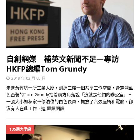
自創網媒 補英文新聞不足—專訪
HKFP總編Tom Grundy
2019 年 03 月 05 日
走進黃竹坑一所工業大廈，到達三樓一個共享工作空間，身穿深藍
色西裝的Tom Grundy指着前方角落說「這就是他們的辦公室」。
一張大小如私家車停泊位的白色長桌，擺放了六張座椅和電腦，卻
沒有人在此工作，這
繼續閱讀
135期大學線