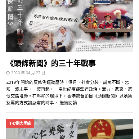
《頭條新聞》的三十年戰事
2020 年 04 月 27 日
2019年開始的反修例運動歷時十個月，社會分裂，謾罵不斷。怎
知一波未平，一波再起，一場世紀疫症牽連政治，無力、悲哀、怨
恨交織堆疊。在壓抑的環境下，香港電台節目《頭條新聞》以嬉笑
怒罵的方式談嚴肅的時事，
繼續閱讀
147期大學線