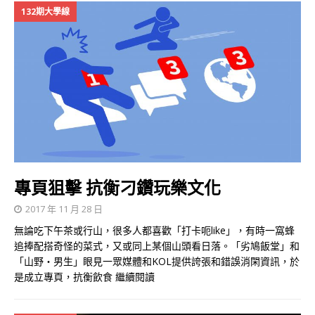
132期大學線
專頁狙擊 抗衡刁鑽玩樂文化
2017 年 11 月 28 日
無論吃下午茶或行山，很多人都喜歡「打卡呃like」，有時一窩蜂
追捧配搭奇怪的菜式，又或同上某個山頭看日落。「劣鳩飯堂」和
「山野・男生」眼見一眾媒體和KOL提供誇張和錯誤消閑資訊，於
是成立專頁，抗衡飲食
繼續閱讀