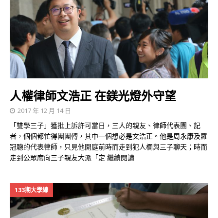
人權律師文浩正 在鎂光燈外守望
2017 年 12 月 14 日
「雙學三子」獲批上訴許可當日，三人的親友、律師代表團、記
者，個個都忙得團團轉，其中一個想必是文浩正。他是周永康及羅
冠聰的代表律師，只見他開庭前時而走到犯人欄與三子聊天；時而
走到公眾席向三子親友大派「定
繼續閱讀
133期大學線