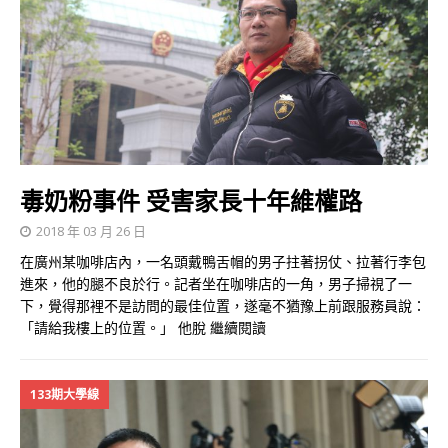
毒奶粉事件 受害家長十年維權路
2018 年 03 月 26 日
在廣州某咖啡店內，一名頭戴鴨舌帽的男子拄著拐仗、拉著行李包
進來，他的腿不良於行。記者坐在咖啡店的一角，男子掃視了一
下，覺得那裡不是訪問的最佳位置，遂毫不猶豫上前跟服務員說：
「請給我樓上的位置。」 他脫
繼續閱讀
133期大學線