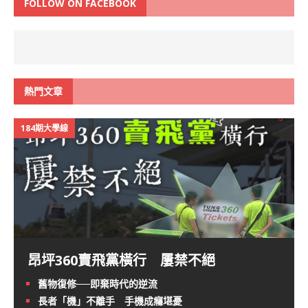
FOLLOW ON FACEBOOK
熱門文章
184期大學線
昂坪360賣飛黨橫行 屢禁不絕
舊物復修──即棄時代的逆流
長者「機」不離手 手機成癮堪憂