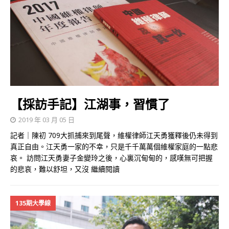
【採訪手記】江湖事，習慣了
2019 年 03 月 05 日
記者｜陳初 709大抓捕來到尾聲，維權律師江天勇獲釋後仍未得到
真正自由。江天勇一家的不幸，只是千千萬萬個維權家庭的一點悲
哀。 訪問江天勇妻子金變玲之後，心裏沉甸甸的，感嘆無可把握
的悲哀，難以舒坦，又沒
繼續閱讀
135期大學線