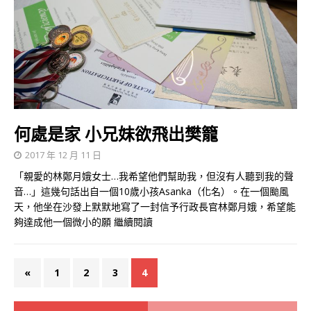
何處是家 小兄妹欲飛出樊籠
2017 年 12 月 11 日
「親愛的林鄭月娥女士…我希望他們幫助我，但沒有人聽到我的聲
音…」這幾句話出自一個10歲小孩Asanka（化名）。在一個颱風
天，他坐在沙發上默默地寫了一封信予行政長官林鄭月娥，希望能
夠達成他一個微小的願
繼續閱讀
«
1
2
3
4