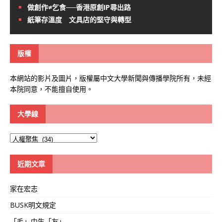
做創作≠乞食──香港原創IP尋出路
紙筆存溫度 文具店的堅守與轉型
版權
本網站的影片及圖片，版權屬中文大學新聞與傳播學院所有，未經
本院同意，不能擅自使用。
大學線
大
學
線
近期文章
家在宏志
BUSK明文規定
「毛」中生「友」