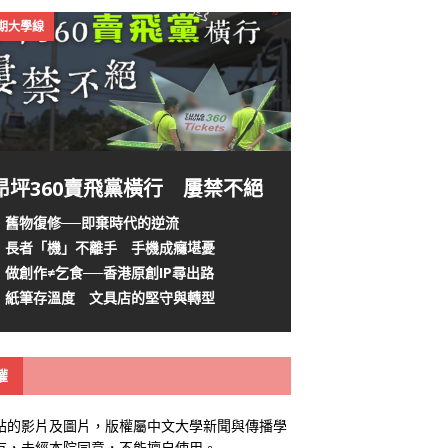
4期大學線
昂坪360賣飛黨橫行 屢禁不絕
舊物復修──即棄時代的逆流
長者「機」不離手 手機成癮堪憂
做創作≠乞食──香港原創IP尋出路
紙筆存溫度 文具店的堅守與轉型
權
站的影片及圖片，版權屬中文大學新聞與傳播學
有，未經本院同意，不能擅自使用。