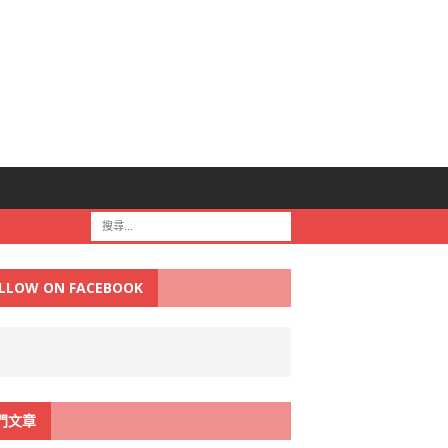
LLOW ON FACEBOOK
門文章