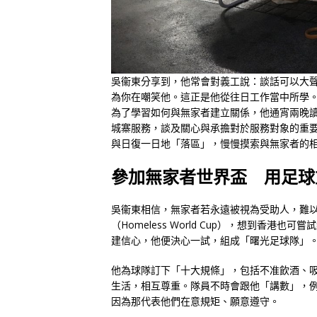
吳衞東分享到，他常會對義工說：談話可以大
為你在嘲笑他。這正是他從往日工作當中所學
為了學習如何與無家者建立關係，他通宵兩晚讀
城寨服務，談及關心與承擔對於服務對象的重
與日復一日地「落區」，慢慢摸索與無家者的
參加無家者世界盃 用足球
吳衞東相信，無家者若永遠被視為受助人，難以
（Homeless World Cup），想到香
建信心，他便決心一試，組成「曙光足球隊」
他為球隊訂下「十大規條」，包括不准飲酒、
生活，相互尊重。隊員不時會跟他「講數」，
因為那代表他們在意規矩、願意遵守。