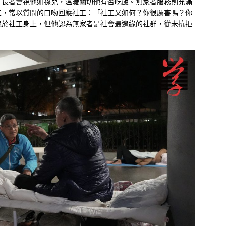
。長者會視他如孫兒，溫暖關切他有否吃飯。無家者服務則充滿
任，常以質問的口吻回應社工：「社工又如何？你很厲害嗎？你
洩於社工身上，但他認為無家者是社會最邊緣的社群，從未抗拒