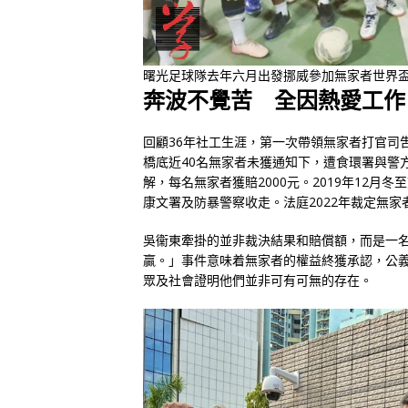
曙光足球隊去年六月出發挪威參加無家者世界
奔波不覺苦 全因熱愛工作
回顧36年社工生涯，第一次帶領無家者打官司吿
橋底近40名無家者未獲通知下，遭食環署與警
解，每名無家者獲賠2000元。2019年12月
康文署及防暴警察收走。法庭2022年裁定無家者
吳衞東牽掛的並非裁決結果和賠償額，而是一
贏。」事件意味着無家者的權益終獲承認，公
眾及社會證明他們並非可有可無的存在。