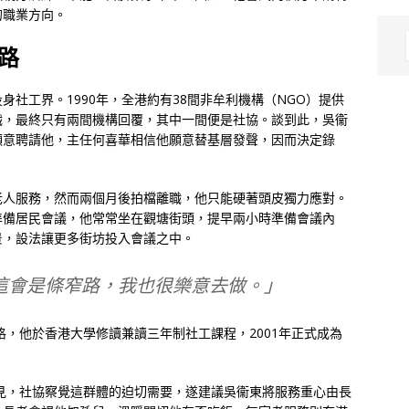
的職業方向。
路
社工界。1990年，全港約有38間非牟利機構（NGO）提供
職，最終只有兩間機構回覆，其中一間便是社協。談到此，吳衞
願意聘請他，主任何喜華相信他願意替基層發聲，因而決定錄
老人服務，然而兩個月後拍檔離職，他只能硬著頭皮獨力應對。
準備居民會議，他常常坐在觀塘街頭，提早兩小時準備會議內
景，設法讓更多街坊投入會議之中。
這會是條窄路，我也很樂意去做。」
格，他於香港大學修讀兼讀三年制社工課程，2001年正式成為
常見，社協察覺這群體的迫切需要，遂建議吳衞東將服務重心由長