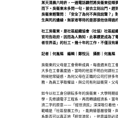
某天清晨六時許，一通電話驟然將吳衞東從睡
而下。吳衞東未多問一句，披衣立刻出門。趕
吳衞東輕聲問：「安全了為何不與我說聲？」
生與死的邊緣，無家者等待的是那張他信得過
社工吳衞東，是社區組織協會（社協）社區組織
官司告政府，因而為人熟知，此事蹟更成為了
者世界盃」的社工。幾十年的工作，不僅沒有
記者｜何胤樞 編輯｜鄭悅沅 攝影｜何胤樞
吳衞東的父母是工會骨幹成員，每逢週末在工
大多在工會裏度過。當時的他並不明白何謂社
時候他常疑惑，為何父母在正職的公司打拼多
務，為員工爭取權益，與公司有利益衝突。父
如今以社工身分耕耘多年的吳衞東，大學時期卻並
學，先修讀電子工程系，再而轉讀經濟系。當
濟二字的原意——「經世濟民」深深吸引着他
範疇是「社區發展工作」，能夠替基層發聲，
系能否可以真正地
「
經世濟民」，他意識到必