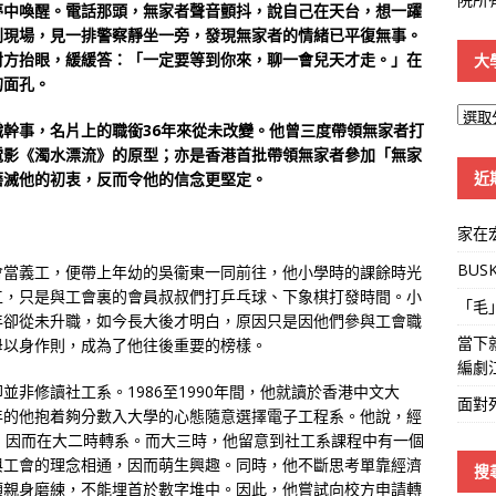
夢中喚醒。電話那頭，無家者聲音顫抖，說自己在天台，想一躍
到現場，見一排警察靜坐一旁，發現無家者的情緒已平復無事。
對方抬眼，緩緩答：「一定要等到你來，聊一會兒天才走。」在
大
的面孔。
大
幹事，名片上的職銜36年來從未改變。他曾三度帶領無家者打
學
電影《濁水漂流》的原型；亦是香港首批帶領無家者參加「無家
線
近
磨滅他的初衷，反而令他的信念更堅定。
家在
BUS
會當義工，便帶上年幼的吳衞東一同前往，他小學時的課餘時光
工，只是與工會裏的會員叔叔們打乒乓球、下象棋打發時間。小
「毛
年卻從未升職，如今長大後才明白，原因只是因他們參與工會職
當下
母以身作則，成為了他往後重要的榜樣。
編劇
非修讀社工系。1986至1990年間，他就讀於香港中文大
面對
年的他抱着夠分數入大學的心態隨意選擇電子工程系。他說，經
，因而在大二時轉系。而大三時，他留意到社工系課程中有一個
與工會的理念相通，因而萌生興趣。同時，他不斷思考單靠經濟
搜
須親身磨練，不能埋首於數字堆中。因此，他嘗試向校方申請轉