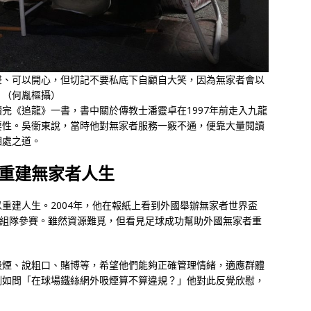
聲、可以開心，但切記不要私底下自顧自大笑，因為無家者會以
。（何胤樞攝）
完《追龍》一書，書中關於傳教士潘靈卓在1997年前走入九龍
要性。吳衞東說，當時他對無家者服務一竅不通，便靠大量閱讀
相處之道。
重建無家者人生
重建人生。2004年，他在報紙上看到外國舉辦無家者世界盃
港也可嘗試組隊參賽。雖然資源難覓，但看見足球成功幫助外國無家者重
。
吸煙、說粗口、賭博等，希望他們能夠正確管理情緒，適應群體
例如問「在球場鐵絲網外吸煙算不算違規？」他對此反覺欣慰，