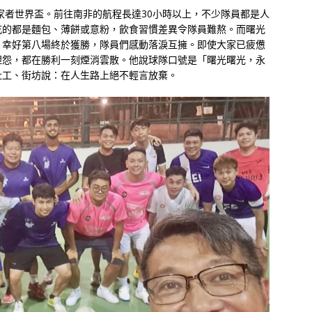
無家者世界盃。前往南非的航程長達30小時以上，不少隊員都是人
吃的都是麵包、薄餅或意粉，飲食習慣差異令隊員難熬。而曙光
，幸好第八場終於獲勝，隊員們感動落淚互擁。即使大家已疲憊
埋怨，都在勝利一刻煙消雲散。他說球隊口號是「曙光曙光，永
社工、街坊說：在人生路上絕不輕言放棄。