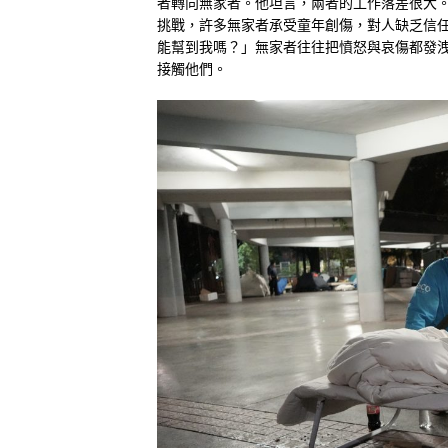
者轉向無家者。他坦言，兩者的工作落差很大
挑戰，許多無家者承受童年創傷，對人缺乏信
能幫到我嗎？」無家者往往把憤怒與哀傷都發
接觸他們。