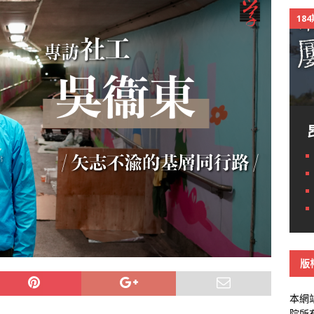
18
版
本網
院所