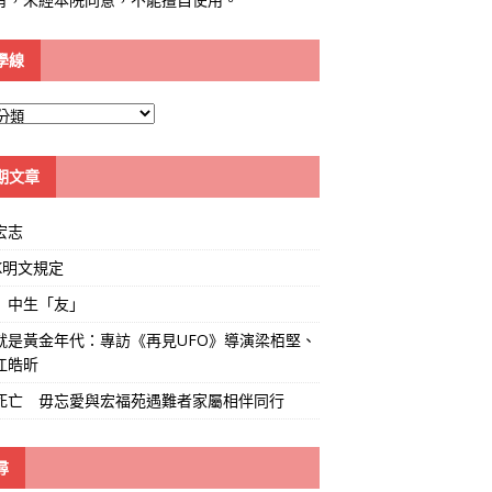
學線
期文章
宏志
K明文規定
」中生「友」
就是黃金年代：專訪《再見UFO》導演梁栢堅、
江皓昕
死亡 毋忘愛與宏福苑遇難者家屬相伴同行
尋