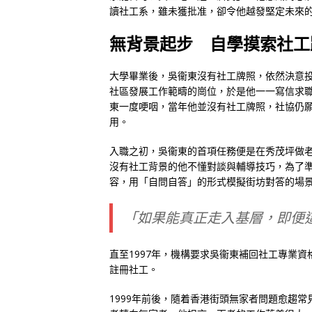
讀社工系，雖未獲批准，卻令他越發堅定未來
無背景起步 自學摸索社工
大學畢業後，吳衞東沒有社工牌照，依然決意投身
社區發展工作範疇的崗位，於是他一一寫信求
東一度哽咽，當年他並沒有社工牌照，社協仍
用。
入職之初，吳衞東的首項任務便是在秀茂坪做
沒有社工背景的他不懂對談與輔導技巧，為了
容，用「自問自答」的形式模擬街坊對答的場
「如果能真正走入基層，即便
直至1997年，機構要求吳衞東補回社工專業資
註冊社工。
1999年前後，隨着香港街頭無家者問題愈趨