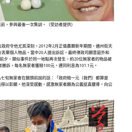
盃前，參與最後一次集訓。（受訪者提供）
政府令他尤其深刻。2012年2月正值農曆新年期間，通州街天
方丟棄個人物品。當中20人提出訴訟，最終律政司願意庭外和
冬至前夕，類似事件於同一地點再次發生，約20位無家者的物品被
勝訴，每名無家者獲賠100元，連同利息為101.1元。
名七旬無家者在鏡頭前說的話：「政府賠一元（我們）都算是
義得以彰顯。他深受感動，感激無家者願為公義挺直腰骨，向公