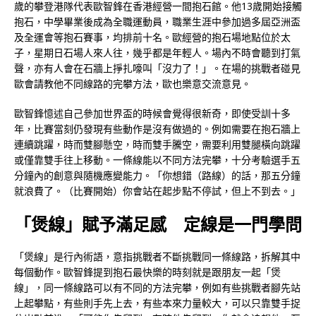
歲的攀登港隊代表歐智鋒在香港經營一間抱石館。他13歲開始接觸
抱石，中學畢業後成為全職運動員，職業生涯中參加過多屆亞洲盃
及全運會等抱石賽事，均排前十名。歐經營的抱石場地點位於太
子，星期日石場人來人往，幾乎都是年輕人。場內不時會聽到打氣
聲，亦有人會在石牆上掙扎嚎叫「沒力了！」。在場的挑戰者碰見
歐會請教他不同線路的完攀方法，歐也樂意交流意見。
歐智鋒憶述自己參加世界盃的時候會覺得很新奇，即使受訓十多
年，比賽當刻仍發現有些動作是沒有做過的。例如需要在抱石牆上
連續跳躍，時而雙腳懸空，時而雙手騰空，需要利用雙腿橫向跳躍
或僅靠雙手往上移動。一條線能以不同方法完攀，十分考驗選手五
分鐘內的創意與隨機應變能力。「你想錯（路線）的話，那五分鐘
就浪費了。（比賽開始）你會站在起步點不停試，但上不到去。」
「煲線」賦予滿足感 定線是一門學問
「煲線」是行內術語，意指挑戰者不斷挑戰同一條線路，拆解其中
每個動作。歐智鋒提到抱石最快樂的時刻就是跟朋友一起「煲
線」，同一條線路可以有不同的方法完攀，例如有些挑戰者腳先站
上起攀點，有些則手先上去，有些本來力量較大，可以只靠雙手捉