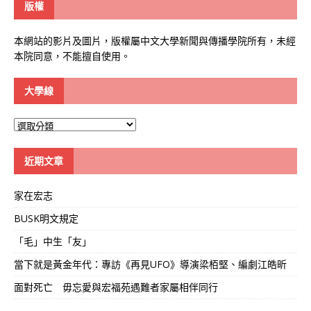
版權
本網站的影片及圖片，版權屬中文大學新聞與傳播學院所有，未經
本院同意，不能擅自使用。
大學線
大
學
線
近期文章
家在宏志
BUSK明文規定
「毛」中生「友」
當下就是黃金年代：專訪《再見UFO》導演梁栢堅、編劇江皓昕
面對死亡 毋忘愛與宏福苑遇難者家屬相伴同行