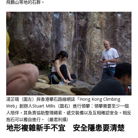
飛鵝山等地的石群。
湯芷晴（圖左）與香港攀石路線網誌「Hong Kong Climbing
Web」創辦人Stuart Millis（圖右）進行領攀：領攀需要至少一個
人陪伴，其負責協助整理繩索、遞交裝備以及互相確認安全。相反
抱石可以獨自進行。（嚴君利攝）
地形複雜新手不宜 安全隱患要清楚