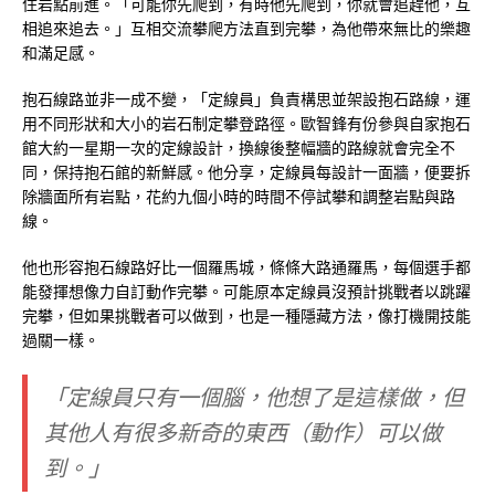
住岩點前進。「可能你先爬到，有時他先爬到，你就會追趕他，互
相追來追去。」互相交流攀爬方法直到完攀，為他帶來無比的樂趣
和滿足感。
抱石線路並非一成不變，「定線員」負責構思並架設抱石路線，運
用不同形狀和大小的岩石制定攀登路徑。歐智鋒有份參與自家抱石
館大約一星期一次的定線設計，換線後整幅牆的路線就會完全不
同，保持抱石館的新鮮感。他分享，定線員每設計一面牆，便要拆
除牆面所有岩點，花約九個小時的時間不停試攀和調整岩點與路
線。
他也形容抱石線路好比一個羅馬城，條條大路通羅馬，每個選手都
能發揮想像力自訂動作完攀。可能原本定線員沒預計挑戰者以跳躍
完攀，但如果挑戰者可以做到，也是一種隱藏方法，像打機開技能
過關一樣。
「定線員只有一個腦，他想了是這樣做，但
其他人有很多新奇的東西（動作）可以做
到。」