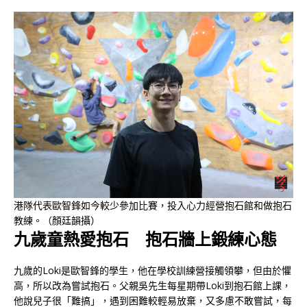
港隊代表歐智鋒如今較少參加比賽，投入心力經營抱石館和做抱石
教練。（顏廷韻攝）
九歲童熱愛抱石 抱石牆上鍛練心態
九歲的Loki是歐智鋒的學生，他在學校訓練營接觸領攀，但由於懼
高，所以改為嘗試抱石。父親吳先生每星期帶Loki到抱石館上課，
他說兒子很「難搞」，遇到困難較輕易放棄，又多慮不敢嘗試，每