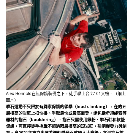
Alex Honnold在無保護裝備之下，徒手攀上台北101大樓。（網上
圖片）
攀石運動不只限於有繩索保護的領攀（lead climbing），在約五
層樓高的岩壁上扣快掛、爭取最快或最高攀登，還包括毋須繩索等
器材的抱石（bouldering）。抱石只需使用鎂粉、攀石鞋和軟墊
保護，可直接徒手挑戰不超過兩層樓高的短岩壁，強調爆發力與創
意。自2021年東京奧運將運動攀登正式納入比賽後，本港抱石館