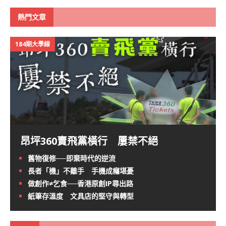
熱門文章
184期大學線
昂坪360賣飛黨橫行 屢禁不絕
舊物復修──即棄時代的逆流
長者「機」不離手 手機成癮堪憂
做創作≠乞食──香港原創IP尋出路
紙筆存溫度 文具店的堅守與轉型