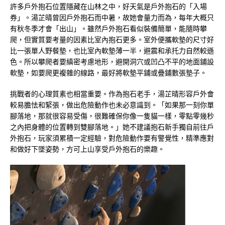
許多戶外抱石位置隱藏在山林之中，好天氣是戶外抱石的「入場
券」。湯芷晴曾因戶外抱石而中暑，故她會量力而為，每年大概只
有秋冬季才會「出山」。雖然戶外抱石看似裝備簡單，能隨時攀
爬，但實質要考量的因素比室內抱石更多。室外便攜軟墊的尺寸好
比一張單人野餐墊，也比室內軟墊薄一半，避震和承托力自然較遜
色。所以攀爬者要縝密考慮地形，避開洞穴或凹凸不平的地面鋪設
軟墊，如要爬更複雜的線路，最好將軟墊平鋪或疊鋪數張墊子。
挑戰者的心理質素也相當重要。作為抱石老手，湯芷晴形容戶外會
較易膽怯和緊張，做出危險動作也未必意識到。「如果那一刻你單
腳落地，那就很容易受傷，很難確保你像一隻貓一樣，零點零幾秒
之內把身體的位置轉到雙腳落地。」她不建議抱石新手獨自前往戶
外抱石，玩家須累積一定經驗，對危險動作要有警覺性，精準應對
和做好下墜姿勢，方可上山享受戶外抱石的樂趣。