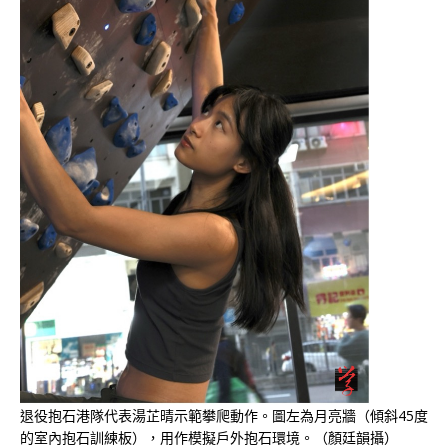
退役抱石港隊代表湯芷晴示範攀爬動作。圖左為月亮牆（傾斜45度
的室內抱石訓練板），用作模擬戶外抱石環境。（顏廷韻攝）