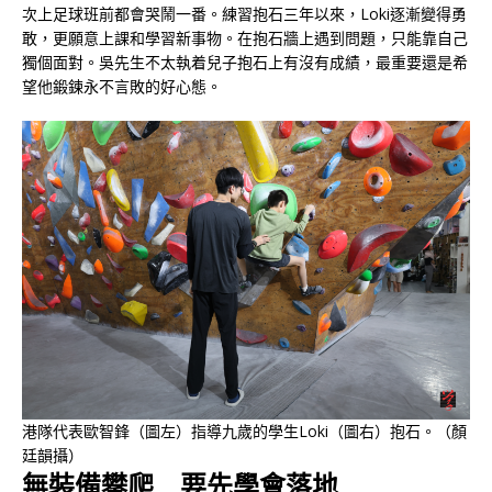
次上足球班前都會哭鬧一番。練習抱石三年以來，Loki逐漸變得勇
敢，更願意上課和學習新事物。在抱石牆上遇到問題，只能靠自己
獨個面對。吳先生不太執着兒子抱石上有沒有成績，最重要還是希
望他鍛鍊永不言敗的好心態。
港隊代表歐智鋒（圖左）指導九歲的學生Loki（圖右）抱石。（顏
廷韻攝）
無裝備攀爬 要先學會落地