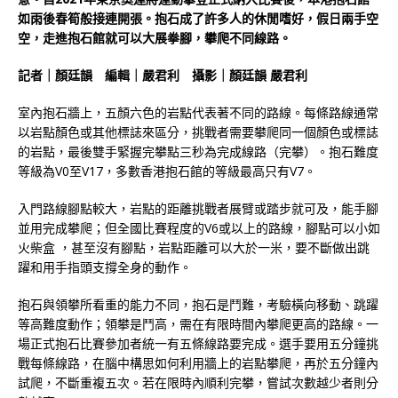
如雨後春筍般接連開張。抱石成了許多人的休閒嗜好，假日兩手空
空，走進抱石館就可以大展拳腳，攀爬不同線路。
記者｜顏廷韻 編輯｜嚴君利 攝影｜顏廷韻 嚴君利
室內抱石牆上，五顏六色的岩點代表著不同的路線。每條路線通常
以岩點顏色或其他標誌來區分，挑戰者需要攀爬同一個顏色或標誌
的岩點，最後雙手緊握完攀點三秒為完成線路（完攀）。抱石難度
等級為V0至V17，多數香港抱石館的等級最高只有V7。
入門路線腳點較大，岩點的距離挑戰者展臂或踏步就可及，能手腳
並用完成攀爬；但全國比賽程度的V6或以上的路線，腳點可以小如
火柴盒 ，甚至沒有腳點，岩點距離可以大於一米，要不斷做出跳
躍和用手指頭支撐全身的動作。
抱石與領攀所看重的能力不同，抱石是鬥難，考驗橫向移動、跳躍
等高難度動作；領攀是鬥高，需在有限時間內攀爬更高的路線。一
場正式抱石比賽參加者統一有五條線路要完成。選手要用五分鐘挑
戰每條線路，在腦中構思如何利用牆上的岩點攀爬，再於五分鐘內
試爬，不斷重複五次。若在限時內順利完攀，嘗試次數越少者則分