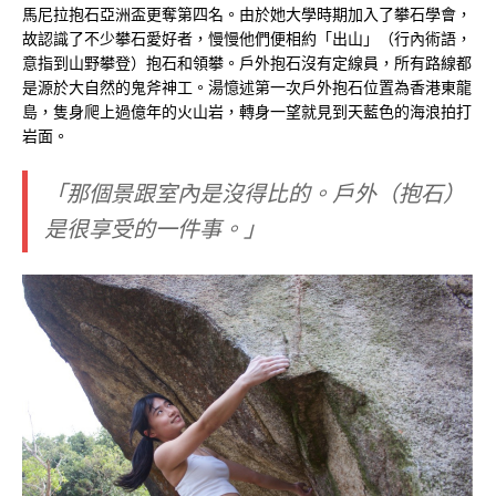
馬尼拉抱石亞洲盃更奪第四名。由於她大學時期加入了攀石學會，
故認識了不少攀石愛好者，慢慢他們便相約「出山」（行內術語，
意指到山野攀登）抱石和領攀。戶外抱石沒有定線員，所有路線都
是源於大自然的鬼斧神工。湯憶述第一次戶外抱石位置為香港東龍
島，隻身爬上過億年的火山岩，轉身一望就見到天藍色的海浪拍打
岩面。
「那個景跟室內是沒得比的。戶外（抱石）
是很享受的一件事。」