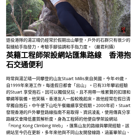
退役港隊的湯芷晴仍經常於假期出山攀登，戶外的石群只有很少的
裂縫給手指發力，考驗手腳協調和手指力度。（嚴君利攝）
英籍工程師架設網站匯集路線 香港抱
石交通便利
時常與湯芷晴一同攀登的山友Stuart Millis來自英國，今年49歲，
自1999年來港工作，每逢假日都會「出山」。已有33年攀岩經驗
的Stuart 享受抱石，因可以獨個兒玩，且不用帶一堆累贅的扣環和
攀繩等裝備。他笑稱，香港友人一般較晚起床，故他經常在假日清
早獨自抱石，中午便下山吃午餐繼續享受假期。2000年初，Stuart
發現香港的戶外攀登路線指南不易取得、資訊凌亂，使用傳真分享
路線又會降低畫質解析度，身為工程師的他便自學架設網站
「Hong Kong Climbing Web」，匯集山友的路線與攀爬經驗，該
網站至今仍在更新，多年來他與不同山友開發線路，涵蓋畢架山、