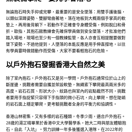
無論抱石時失手抑或完攀，最重要的是安全墜落：用雙手護後腦，
以類似深蹲姿勢、雙腳彎曲著地，落在地板到大概兩個手掌高的軟
墊上，再用後背躺下。若動作不正確會令身體受傷，例如脫臼和骨
折。歐指，其抱石館教練會先確保學員做到安全墜落，才批准他們
踏入場地，現場也至少有一個教練監管，各人亦會互相提醒要做對
墜下姿勢。不過他提到，人墮落的本能反應是用手伸直撐地，以往
有學員霎時做錯動作而受傷，大家不要看輕抱石的危險。
以戶外抱石發掘香港大自然之美
除了室內抱石，戶外抱石又是另一學問。戶外抱石通常位於山上的
斷崖邊，挑戰者需要自攜並架設軟墊，無繩索下攀爬最高兩米多的
高度。岩石石質、形狀大小、紋路也與室內的岩點截然不同，挑戰
者要用手指捉緊只容得下手指頭的微小石坑，向上攀爬。想在陡峭
的岩石面上穩定攀爬，更考驗挑戰者全身的平衡力和協調性。
香港山林密集，又有多樣的岩石種類，冬季少雨，適合戶外抱石。
28歲的湯芷晴畢業於香港中文大學醫學系，她大二時與朋友體驗抱
石，自此「入坑」。努力訓練一年多後獲選入港隊，在2022年的