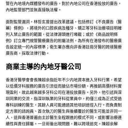
管在內地境內媒體發布的廣告，對於內地公司在香港投放的廣告，
內地監管部門並無直接執法權。
面對監管漏洞，林哲玄曾提出改革建議，包括修訂《不良廣告（醫
藥）條例》，將境外的口腔疾病及種牙、矯正等牙科治療項目明確
列入禁止廣告的範圍，從法律源頭進行堵截；或於《商品說明條
例》訂立專門規管醫療廣告的附屬法例，為所有在港發布的醫療廣
告設定統一的內容標準；衛生署亦應向非香港註冊牙醫的跨境醫療
廣告商，採取法律行動。
商業主導的內地牙醫
公司
香港牙醫學會會長陳超余指近年不少内地資本進入牙科行業，希望
以低價牙科服務的廣告引流從而搶佔市場份額，再推銷高價材料實
現盈利，故此越來越多牙科公司在港投放廣告。另外，他引述與深
圳同業的交流，指深圳執業的牙科從業員中，約僅三成為正式受過
專科訓練的醫生，其餘人員可能通過其他培訓途徑入行。而負責制
定方案的諮詢員、首次執刀的醫生與後續覆診的醫生可能並非同一
人，這與香港普遍由主診醫生全程跟進的模式不同，或影響治療連
續性與責任歸屬。一旦術後出現問題，難以跨境追究。陳超余解