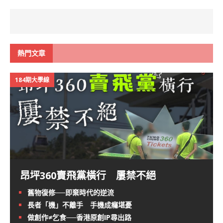
熱門文章
184期大學線
昂坪360賣飛黨橫行 屢禁不絕
舊物復修──即棄時代的逆流
長者「機」不離手 手機成癮堪憂
做創作≠乞食──香港原創IP尋出路