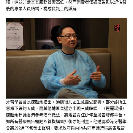
釋，這並非斷言其服務質素高低，然而消費者僅憑廣告難以評估背
後的專業人員結構，構成資訊上的誤解。
牙醫學會會長陳超余指出，通關後北區生意最受影響，部分診所生
意額下跌約五成，而其他地區普遍亦出現三成跌幅。（連麗瑶攝）
陳超余建議香港參考澳門做法，將規管責任延伸至廣告發佈平台，
如所有醫療廣告需經監管機構審批後才能刊登。他透露香港牙醫學
會將於2月下旬發出聲明，要求政府與内地共同商議跨境廣告規管