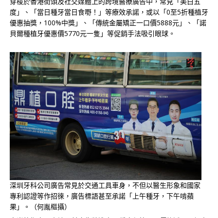
穿梭於香港街頭及社交媒體上的跨境醫療廣告中，常見「美白五
度」、「當日種牙當日食嘢！」等療效承諾，或以「0至5折種植牙
優惠抽獎，100%中獎」、「傳統金屬矯正一口價5888元」、「諾
貝爾種植牙優惠價5770元一隻」等促銷手法吸引眼球。
深圳牙科公司廣告常見於交通工具車身，不但以醫生形象和國家
專利認證等作招徠，廣告標語甚至承諾「上午種牙，下午啃蘋
果」。（何胤樞攝）