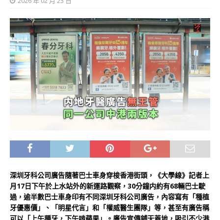
2026 年 02 月 23 日
深圳牙科公司廣告隨著巴士車身穿梭香港街頭，《大學線》記者上
月17日下午於上水站外的新運路觀察，30分鐘内約有68輛巴士駛
過，逾半數巴士車身印有不同深圳牙科公司廣告，內容寫有「種植
牙優惠價」、「明星代言」和「權威醫生團隊」等，甚至有廣告稱
可以「上午種牙，下午啃蘋果」。廣告宣傳鋪天蓋地，吸引不少港