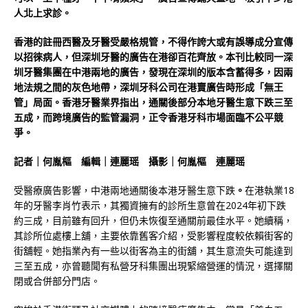
人北上求診。
香港的註冊西醫及牙醫受嚴格規管，不得作誇大或有誤導成分宣傳
以招徠病人，但深圳牙醫的廣告在港卻百花齊放。本刊比較同一深
圳牙醫集團在中港兩地的廣告，發現在深圳的版本含蓄得多，因兩
地法規之間的灰色地帶，深圳牙科公司在港賣廣告時形成「無王
管」局面。香港牙醫業界指出，通關後部分本地牙醫生意下跌三至
五成，而跨境廣告的監管漏洞，正令香港牙科市場面臨不公平競
爭。
記者｜何胤樞 編輯｜連麗瑶 攝影｜何胤樞 連麗瑶
受醫療廣告影響，中港兩地通關後本港牙醫生意下跌
。
在港執業18
年的牙醫李肖竹表示，其獨資擁有的診所生意曾在2024年初下跌
約三成，目前雖有回升，但仍未恢復至通關前最佳水平。她續稱，
其診所位處樓上舖，主要依靠舊客介紹，受影響程度較依賴街客的
街舖輕。她指業內有一些以街客為主的街舖，其生意流失可能達到
三至五成，亦曾聽聞有私營牙科集團出現緊縮營運的情況，選擇關
閉或合併部分門店。