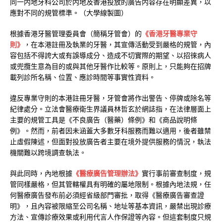
同一内地牙科公司於内地及香港投放的廣告内容存在明顯差異，以
應對不同的規管標準。（大學線製圖）
根據香港牙醫管理委員會（簡稱牙管會）的
《香港牙醫專業守
則》
，在本港註冊及執業的牙醫，其宣傳活動受到嚴格的規管，內
容包括不得誇大或有誤導成分、造成不切實際的期望、以招徠病人
或兜攬生意為目的或與其他牙醫作比較等。原則上，只能夠在招牌
載列診所名稱、位置、應診時間等事實性資料。
違反專業守則的本港註冊牙醫，牙管會將作出警告、停牌或除名等
紀律處分。立法會醫療衛生界議員林哲玄於網誌指，在法律層面上
主要的規管工具是《不良廣告（醫藥）條例》和《商品說明條
例》。然而，前者因未涵蓋大多數牙科服務而難以適用，後者雖禁
止虛假陳述，但面對投放廣告者主要在境外提供服務的情況，執法
機關難以跨境調查執法。
與此同時，內地根據
《醫療廣告管理辦法》
實行事前審查制度，規
管同樣嚴格，但其管轄權具有明確的屬地限制。根據內地法規，任
何醫療廣告發布前必須經省級部門審批，取得《醫療廣告審查證
明》，且內容被限縮至公司名稱、地址等基本資訊，嚴禁出現診療
方法、宣傳診療效果或利用代言人作保證等內容。但這套制度只規