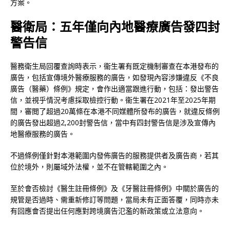
方案。
醫衛局：五年僅向內地醫療廣告發四封
警告信
醫務衛生局回覆查詢時表示，衞生署有既定機制審查在本港發布的
廣告，包括宣傳境外醫療服務的廣告，如發現內容涉嫌違反《不良
廣告（醫藥）條例》規定，會作出適當跟進行動，包括：發出警告
信，並視乎情況考慮採取檢控行動。衞生署在2021年至2025年期
間，審閲了超過20萬條在本港不同媒體所發布的廣告，就違反條例
的廣告發出超過2,200封警告信，當中有四封警告信是涉及宣傳內
地醫療服務的廣告。
不過條例僅針對本港範圍内發佈廣告的服務提供者及廣告商，若其
位於境外，則屬域外法權，並不在管轄範圍之內。
至於會否檢討《醫生註冊條例》及《牙醫註冊條例》中關於廣告的
規管是否過時、需重新修訂等問題，當局未有正面答覆，同時亦未
有回應會否提出任何應對跨境廣告氾濫的新政策或立法意向。