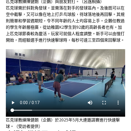
匹克球教練陳健朗（企鵝）與朋友對打。（呂逸桐攝）
匹克球需於斜對角發球，並需落在對手的發球區內。及後既可以在
空中截擊，又可以像在地上打乒乓球般，待球落地後再回擊。其規
則簡單和學習週期短，令不同年齡的人士均容易上手。企鵝任教過
的學生年齡層極廣，從幼稚園K2學生到92歲的高齡長者也有。加
上匹克球節奏較為靈活，玩家可就個人程度調整。新手可以由慢打
開始，而經驗選手進行快速擊球時，每秒可達三至四個來回擊球。
匹克球教練陳健朗（企鵝）於2025年5月大連邀請賽進行快速擊
球。（受訪者提供）