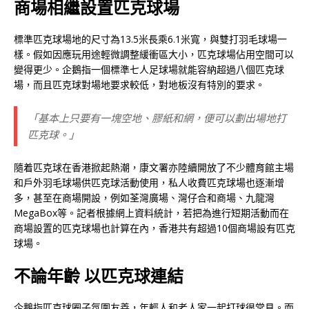
商場相繼設置匹克球場
標準匹克球場地的尺寸為13.5米長乘6.1米寬，與雙打羽毛球場一
樣。假如因應玩用途輕微調整緩衝區大小，匹克球場佔用空間可以
變得更少。企鵝指一個標準七人足球場就能容納超過八個匹克球
場，而且匹克球對場地要求較低，對地板沒有特別的要求。
「基本上只要有一塊空地、膠紙和網，便可以劃出場地打
匹克球。」
隨着匹克球在香港掀起熱潮，康文署亦陸續開放了不少體育館主場
和戶外羽毛球場供匹克球活動使用，私人收費匹克球場也逐漸增
多，甚至在商場開設，例如荃灣廣場、灣仔合和商場、九龍灣
MegaBox等。記者根據網上資料統計，若把為進行短期活動而在
商場設置的匹克球場也計算在內，香港共有超過10個商場設有匹克
球場。
不論年齡 以匹克球連結
企鵝指匹克球圈子氛圍友善，年輕人和老人家一起打球很常見。而