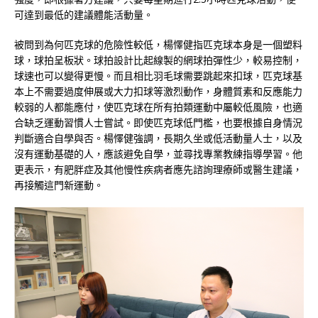
可達到最低的建議體能活動量。
被問到為何匹克球的危險性較低，楊懌健指匹克球本身是一個塑料
球，球拍呈板狀。球拍設計比起線製的網球拍彈性少，較易控制，
球速也可以變得更慢。而且相比羽毛球需要跳起來扣球，匹克球基
本上不需要過度伸展或大力扣球等激烈動作，身體質素和反應能力
較弱的人都能應付，使匹克球在所有拍類運動中屬較低風險，也適
合缺乏運動習慣人士嘗試。即使匹克球低門檻，也要根據自身情況
判斷適合自學與否。楊懌健強調，長期久坐或低活動量人士，以及
沒有運動基礎的人，應該避免自學，並尋找專業教練指導學習。他
更表示，有肥胖症及其他慢性疾病者應先諮詢理療師或醫生建議，
再接觸這門新運動。