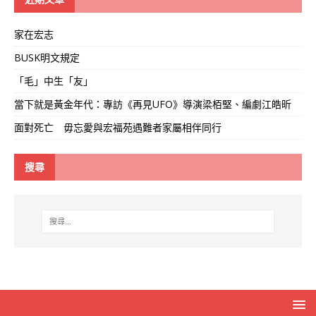
家在宏志
BUSK明文規定
「毛」中生「友」
當下就是黃金年代：專訪《再見UFO》導演梁栢堅、編劇江皓昕
面對死亡 毋忘愛與宏福苑遇難者家屬相伴同行
搜尋