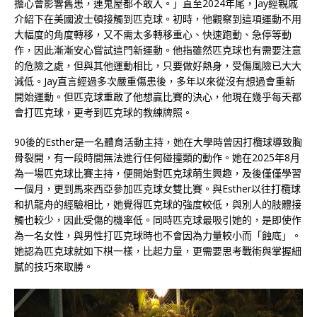
擔心會影響舊患，連鬼屋都不敢入。」直至2024年尾，Jay經親戚
介紹下在美國波士頓接觸到匹克球。初時，他觀察到這項運動不用
大幅度的角度轉移，又不需太多轉移重心、快速跑動、急停等動
作，因此漸漸安心嘗試這門新運動。他指雖然匹克球也有需要注意
的危險之處，但與其他運動相比，只要做好熱身，受傷風險已大大
減低。Jay直言經過多次嚴重傷患後，多年以來從沒有想過會重新
開始運動。但匹克球重啟了他想贏比賽的決心，他現在幾乎每天都
會打匹克球，更考到匹克球的教練牌照。
90後的Esther是一名體育活動主持，她在大學時曾因打欖球導致胸
骨裂開，有一段時間無法進行任何碰撞類的動作。她在2025年8月
為一場匹克球比賽主持，便開始對匹克球萌生興趣，及後僅僅學習
一個月，更到馬來西亞參加匹克球女雙比賽。與Esther以往打欖球
和扒龍舟的經驗相比，她覺得匹克球的強度較低，與別人的肢體接
觸也較少，因此受傷的機率低。同時匹克球最吸引她的，是即使作
為一名女性，與男性打匹克球時也不會因為力量較小而「蝕底」。
她認為匹克球就如下棋一樣，比起力量，更需要思考戰術與掌握細
膩的技巧來取勝。