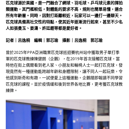
匹克球源於美國，是一門融合了網球、羽毛球、乒乓球元素的揮拍
類運動，其門檻較低，對體能的要求不高，規則也簡單易懂，適合
所有年齡層。同時，因對打距離較近，玩家可以一邊打一邊聊天。
匹克球具備高社交性的特點，使其近年逐漸流行起來，甚至不少名
人如張曼玉、姜濤、許廷鏗等都是愛好者。
記者｜呂逸桐 編輯｜郭芯瑜 攝影｜呂逸桐 郭芯瑜
曾於2025年PPA亞洲職業匹克球巡迴賽杭州站中獲取男子單打季
軍的匹克球教練陳健朗（企鵝），在2019年首次接觸匹克球，當
時他在街上偶爾看到老人家、小朋友和輪椅人士一起打匹克球，發
現竟然有一種運動能跨越年齡和身體限制，讓不同人一起玩樂，令
他感到新奇和有趣，一試便愛上這種運動。企鵝隨即報讀不同學習
匹克球的課程，並於疫情緩和後到世界各地比賽，更考獲匹克球教
練牌。