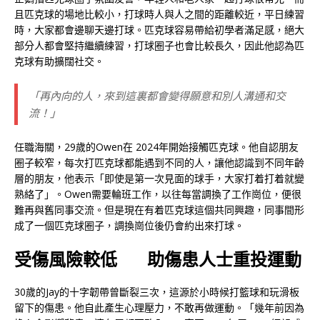
且匹克球的場地比較小，打球時人與人之間的距離較近，平日練習
時，大家都會邊聊天邊打球。匹克球容易帶給初學者滿足感，絕大
部分人都會堅持繼續練習，打球圈子也會比較長久，因此他認為匹
克球有助擴闊社交。
「再內向的人，來到這裏都會變得願意和別人溝通和交
流！」
任職海關，29歲的Owen在 2024年開始接觸匹克球。他自認朋友
圈子較窄，每次打匹克球都能遇到不同的人，讓他認識到不同年齡
層的朋友，他表示「即使是第一次見面的球手，大家打着打着就變
熟絡了」。Owen需要輪班工作，以往每當調換了工作崗位，便很
難再與舊同事交流。但是現在有着匹克球這個共同興趣，同事間形
成了一個匹克球圈子，調換崗位後仍會約出來打球。
受傷風險較低 助傷患人士重投運動
30歲的Jay的十字韌帶曾斷裂三次，這源於小時候打籃球和玩滑板
留下的傷患。他自此產生心理壓力，不敢再做運動。「幾年前因為