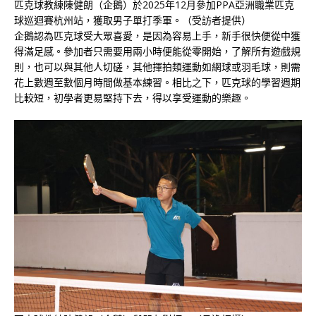
匹克球教練陳健朗（企鵝）於2025年12月參加PPA亞洲職業匹克
球巡迴賽杭州站，獲取男子單打季軍。（受訪者提供）
企鵝認為匹克球受大眾喜愛，是因為容易上手，新手很快便從中獲
得滿足感。參加者只需要用兩小時便能從零開始，了解所有遊戲規
則，也可以與其他人切磋，其他揮拍類運動如網球或羽毛球，則需
花上數週至數個月時間做基本練習。相比之下，匹克球的學習週期
比較短，初學者更易堅持下去，得以享受運動的樂趣。