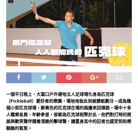
一個平日晚上，大窩口戶外硬地五人足球場化身為匹克球
（Pickleball）愛好者的樂園，場地地板此刻被膠紙劃分，成為幾
個小型匹克球場，鮮黃色的匹克球在場的兩邊來回彈跳。場中十多
人職業各異、年齡參差，卻都為匹克球相聚於此，他們對打時的閒
談與歡笑聲伴隨着清脆的擊球聲，讓置身其中的記者也感受到和樂
融融的氣氛。