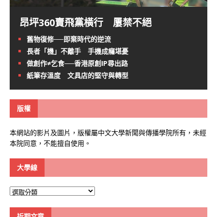
昂坪360賣飛黨橫行 屢禁不絕
舊物復修──即棄時代的逆流
長者「機」不離手 手機成癮堪憂
做創作≠乞食──香港原創IP尋出路
紙筆存溫度 文具店的堅守與轉型
版權
本網站的影片及圖片，版權屬中文大學新聞與傳播學院所有，未經
本院同意，不能擅自使用。
大學線
大
學
線
近期文章