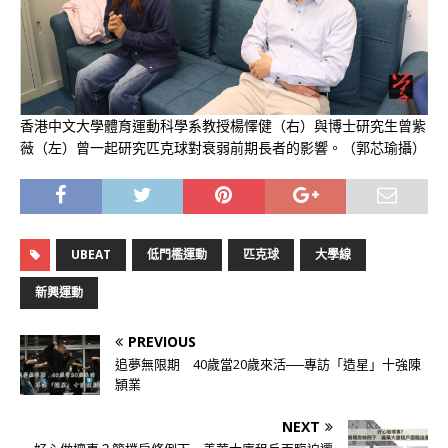
香港中文大學體育運動科學系教授楊懌健（右）與博士研究生曾紫
薇（左）曾一起研究匹克球對衰弱前期長者的影響。（郭芯瑜攝）
UBEAT
低門檻運動
匹克球
大學線
新興運動
PREVIOUS
追夢無限期 40歲當20歲來活──專訪「造星」十強陳
頴業
NEXT