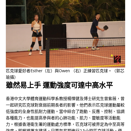
匹克球愛好者Esther（左）與Owen （右）正練習匹克球。（郭芯
瑜攝）
雖然易上手 運動強度可達中高水平
香港中文大學體育運動科學系教授楊懌健及博士研究生曾紫薇，曾
一起研究匹克球對衰弱前期長者的影響。他們表示匹克球運動屬較
低強度的全身性肌耐力運動。當中綜合了跑動、反應、控制、協調
各種能力，也能提高參與者的心肺功能、肌力、靈敏度等活動能
力。根據香港衛生署的運動處方標準，匹克球可被界定為中至高等
強度，即根據署方建議，只要每星期進行2.5小時匹克球活動，便