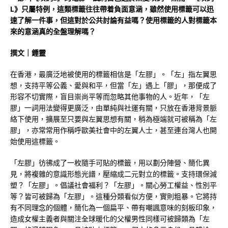
L》只屬特例，這類標籤往往帶着負面意涵，雖然使用標籤可以迅
速了解一件事，但這對於公共討論有益嗎？使用標籤的人對標籤本
來的意涵真的全盤理解嗎？
撰文｜鍾靈
在香港，最廣泛地被使用的標籤相信是「左膠」。「左」指左翼思
想，支持平等公義、愛與和平，但當「左」遇上「膠」，那便成了
形容不切實際，盲目崇尚平等而忽略其他事物的人。近年，「左
膠」一詞用法變得更廣泛，由單純與社運有關，只放在香港背景脈
絡下使用，擴展至只要與左翼思想有關，稍為極端就可被稱為「左
膠」，亦常常用作稱呼歐美社會中的左翼人士，甚至連台灣人也開
始使用這標籤。
「左膠」彷彿成了一枚隨手可貼的標籤，用以劃分陣營、簡化異
見，將複雜的意識形態光譜，壓縮成二元對立的標籤。支持環保減
塑？「左膠」。倡議社會福利？「左膠」。關心勞工權益、性別平
等？皆可被歸為「左膠」。這種分類看似方便，實則粗暴。它將持
有不同理念的個體，簡化為一個扁平、帶有嘲諷意味的刻板印象，
造成女權主義者與關注全球暖化的父權男性同樣可被歸類為「左