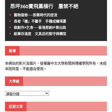
昂坪360賣飛黨橫行 屢禁不絕
舊物復修──即棄時代的逆流
長者「機」不離手 手機成癮堪憂
做創作≠乞食──香港原創IP尋出路
紙筆存溫度 文具店的堅守與轉型
版權
本網站的影片及圖片，版權屬中文大學新聞與傳播學院所有，未經
本院同意，不能擅自使用。
大學線
大
學
線
近期文章