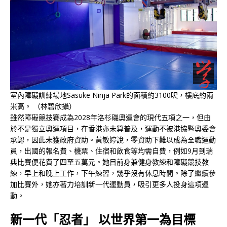
室內障礙訓練場地Sasuke Ninja Park的面積約3100呎，樓底約兩
米高。 （林碧欣攝）
雖然障礙競技賽成為2028年洛杉磯奧運會的現代五項之一，但由
於不是獨立奧運項目，在香港亦未算普及，運動不被港協暨奧委會
承認，因此未獲政府資助。黃敏婷說，零資助下難以成為全職運動
員，出國的報名費、機票、住宿和飲食等均需自費，例如9月到瑞
典比賽便花費了四至五萬元。她目前身兼健身教練和障礙競技教
練，早上和晚上工作，下午練習，幾乎沒有休息時間。除了繼續參
加比賽外，她亦著力培訓新一代運動員，吸引更多人投身這項運
動。
新一代「忍者」 以世界第一為目標