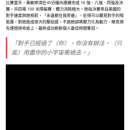
比賽當天，黃敏婷須在45分鐘內連續完成 16 強、八強、四強及決
賽，共四場 100 米障礙賽，體力消耗極大。她指決賽來自美國的
對手速度與她相若，「永遠都在我旁邊」，近得可以聽見對手的喘
氣聲，對她造成很大的壓迫感。不過她卻將壓力化為動力，眼見領
先便想拼命追上，最終成功刷新個人最佳時間奪冠。
「對手已經過了（你），你沒有辦法，（只
能）用盡你的小宇宙衝過去。」