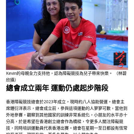
Kevin的母親全力支持他，認為障礙競技為兒子帶來快樂。 （林碧
欣攝）
總會成立兩年 運動仍處起步階段
香港障礙競技總會於2023年成立，現時約八人協助營運。總會主
席鍾衍洋表示，總會成立前，參與這項運動的人寥寥可數，當他到
外地參賽，觀察到其他國家的訓練非常系統化，小朋友的水平亦十
分高，於是希望在香港創立總會作為橋樑，令更多人關注障礙競
技，同時培訓運動員代表香港出賽。總會在星期一至日都設有恆常