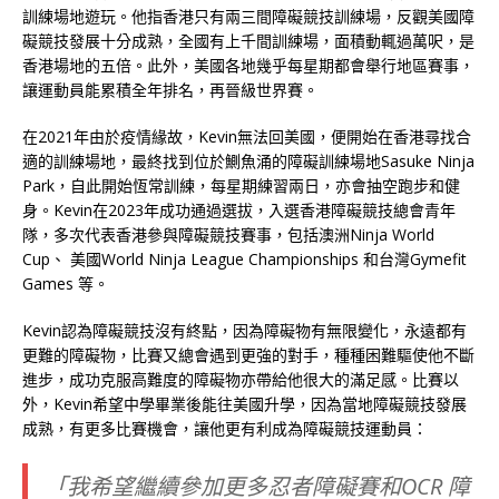
訓練場地遊玩。他指香港只有兩三間障礙競技訓練場，反觀美國障
礙競技發展十分成熟，全國有上千間訓練場，面積動輒過萬呎，是
香港場地的五倍。此外，美國各地幾乎每星期都會舉行地區賽事，
讓運動員能累積全年排名，再晉級世界賽。
在2021年由於疫情緣故，Kevin無法回美國，便開始在香港尋找合
適的訓練場地，最終找到位於鰂魚涌的障礙訓練場地Sasuke Ninja
Park，自此開始恆常訓練，每星期練習兩日，亦會抽空跑步和健
身。Kevin在2023年成功通過選拔，入選香港障礙競技總會青年
隊，多次代表香港參與障礙競技賽事，包括澳洲Ninja World
Cup、 美國World Ninja League Championships 和台灣Gymefit
Games 等。
Kevin認為障礙競技沒有終點，因為障礙物有無限變化，永遠都有
更難的障礙物，比賽又總會遇到更強的對手，種種困難驅使他不斷
進步，成功克服高難度的障礙物亦帶給他很大的滿足感。比賽以
外，Kevin希望中學畢業後能往美國升學，因為當地障礙競技發展
成熟，有更多比賽機會，讓他更有利成為障礙競技運動員：
「我希望繼續參加更多忍者障礙賽和OCR 障