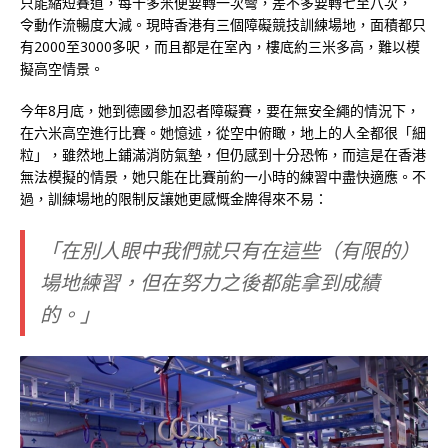
只能縮短賽道，每十多米便要轉一次彎，差不多要轉七至八次，
令動作流暢度大減。現時香港有三個障礙競技訓練場地，面積都只
有2000至3000多呎，而且都是在室內，樓底約三米多高，難以模
擬高空情景。
今年8月底，她到德國參加忍者障礙賽，要在無安全繩的情況下，
在六米高空進行比賽。她憶述，從空中俯瞰，地上的人全都很「細
粒」，雖然地上鋪滿消防氣墊，但仍感到十分恐怖，而這是在香港
無法模擬的情景，她只能在比賽前約一小時的練習中盡快適應。不
過，訓練場地的限制反讓她更感慨金牌得來不易：
「在別人眼中我們就只有在這些（有限的）
場地練習，但在努力之後都能拿到成績
的。」