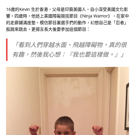
16歲的Kevin 生於香港，父母是印裔美國人，自小深受美國文化影
響。四歲時，他迷上美國障礙競技節目《Ninja Warrior》，在家中
的走廊鋪滿座墊，模仿節目裏選手們的動作，幻想自己是「忍者」
般跳來跳去，更揚言長大後要參加這個節目：
「看到人們穿越水面、飛越障礙物，真的很
有趣，然後我心想：『我也要這樣做。』」