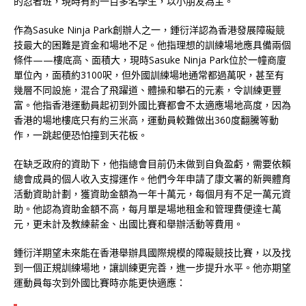
的忍者班，現時有約一百多名學生，以小朋友為主。
作為Sasuke Ninja Park創辦人之一，鍾衍洋認為香港發展障礙競
技最大的困難是資金和場地不足。他指理想的訓練場地應具備兩個
條件——樓底高、面積大，現時Sasuke Ninja Park位於一幢商廈
單位內，面積約3100呎，但外國訓練場地通常都過萬呎，甚至有
幾層不同設施，混合了飛躍道、體操和攀石的元素，令訓練更豐
富。他指香港運動員起初到外國比賽都會不太適應場地高度，因為
香港的場地樓底只有約三米高，運動員較難做出360度翻騰等動
作，一跳起便恐怕撞到天花板。
在缺乏政府的資助下，他指總會目前仍未做到自負盈虧，需要依賴
總會成員的個人收入支撐運作。他們今年申請了康文署的新興體育
活動資助計劃，獲資助金額為一年十萬元，每個月有不足一萬元資
助。他認為資助金額不高，每月單是場地租金和管理費便達七萬
元，更未計及教練薪金、出國比賽和舉辦活動等費用。
鍾衍洋期望未來能在香港舉辦具國際規模的障礙競技比賽，以及找
到一個正規訓練場地，讓訓練更完善，進一步提升水平。他亦期望
運動員每次到外國比賽時亦能更快適應：