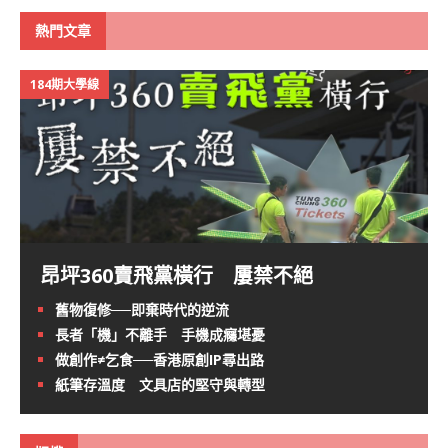
熱門文章
184期大學線
昂坪360賣飛黨橫行 屢禁不絕
舊物復修──即棄時代的逆流
長者「機」不離手 手機成癮堪憂
做創作≠乞食──香港原創IP尋出路
紙筆存溫度 文具店的堅守與轉型