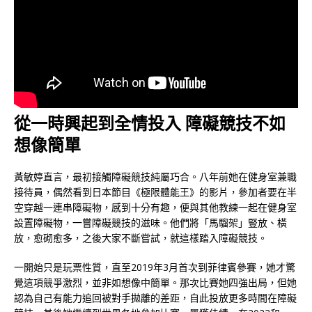
從一時興起到全情投入 障礙競技不如
想像簡單
黃敏婷直言，最初接觸障礙競技純屬巧合。八年前她在健身室兼職
接待員，偶然看到日本節目《極限體能王》的影片，參加者要在半
空穿越一連串障礙物，感到十分有趣，便與其他教練一起在健身室
設置障礙物，一嘗障礙競技的滋味。他們將「馬騮架」豎放、橫
放，愈砌愈多，之後大家不斷嘗試，就這樣踏入障礙競技。
一開始只是玩票性質，直至2019年3月首次到菲律賓參賽，她才驚
覺這項競爭激烈，並非如想像中簡單。那次比賽她四強出局，但她
認為自己有能力追回被對手拋離的差距，自此投放更多時間在障礙