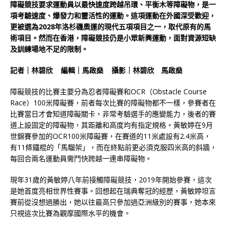
障礙競技要求運動員以最快速度跨越吊環、平衡木等障礙物，是一
項考驗速度、爆發力和靈活性的運動。這項運動在外國深受歡迎，
更被選為2028年洛杉磯奧運的現代五項項目之一，取代原有的馬
術項目。然而在香港，障礙競技仍是小眾新興運動，面對資源短缺
及訓練場地不足的限制。
記者｜林碧欣 編輯｜馬啟燊 攝影｜林碧欣 馬啟燊
障礙競技的比賽主要分為忍者障礙賽和OCR（Obstacle Course
Race）100米障礙賽，前者每次比賽的障礙物都不一樣，參賽者在
比賽當日才會知道障礙關卡，非常考驗選手的應變能力，後者的賽
道上設固定的障礙物，其距離和高度均有指定規格。黃敏婷在9月
世錦賽參加的OCR100米障礙賽，在賽道的11米處設有2.4米高，
有11條鐵棍的「馬騮架」，而在終點前更必須克服四米高的斜牆，
每回合兩名運動員需鬥快跨越一連串障礙物。
現年31歲的黃敏婷八年前接觸障礙競技，2019年開始參賽，這次
是她首度亮相世界性賽事。回想起在瑞典奪冠的經歷，黃敏婷坦言
賽前從沒想過勝出，她以往最高只參加過亞洲級別的賽事，她本來
只視這次比賽為觀摩國際水平的機會。