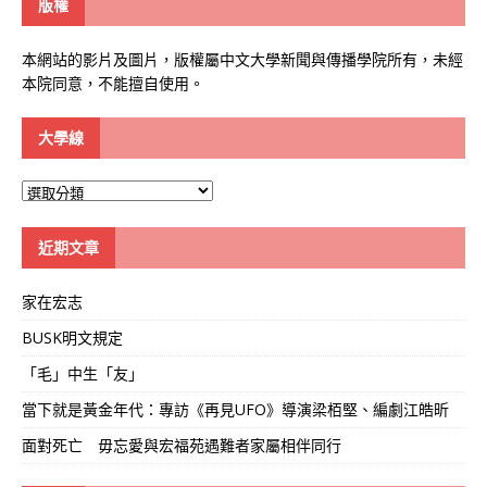
版權
本網站的影片及圖片，版權屬中文大學新聞與傳播學院所有，未經
本院同意，不能擅自使用。
大學線
大
學
線
近期文章
家在宏志
BUSK明文規定
「毛」中生「友」
當下就是黃金年代：專訪《再見UFO》導演梁栢堅、編劇江皓昕
面對死亡 毋忘愛與宏福苑遇難者家屬相伴同行