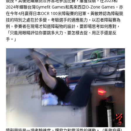
競技。其後她繼續到世界各地參加比賽，屢獲佳績，在2023和
2024年蟬聯台灣Gymefit Games和馬來西亞O-Zone Games，亦
在今年4月贏得日本OCR 100米障礙賽的冠軍。黃敏婷認為障礙競
技的特別之處在於多變，考驗選手的適應能力，以忍者障礙賽為
例，參賽者在現場才知道障礙物的設計，要即場思考如何應對，
「只能用眼睛評估你要跳多大力、要怎樣去捉、用正手還是反
手。」
障礙競技是一項考驗速度、爆發力和靈活性的運動。（馬啟燊攝）