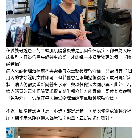
伍婆婆最近患上的二頭肌肌腱發炎雖是肌肉骨骼病症，卻未納入臨
床指引，日後仍需先經醫生診斷，才能進一步接受物理治療。（陳
綽希攝）
病人求診物理治療前不再需要每次重新獲發轉介信，只需持有12個
月內的求診證明文件即可。但若舊患在限期過後復發，或出現新症
狀，病人仍需要重新向醫生求診，與以往做法大同小異。此外，若
病人購買的意外保險要求提交醫生轉介信方能索償，即使其病症獲
「免轉介」，仍須在每次接受物理治療前重新獲取轉介信。
不過，歐陽健認為「進一小步，都是進步」，是次修例放寬轉介程
序，期望未來能夠擴大臨床指引範圍，並定期進行檢討。