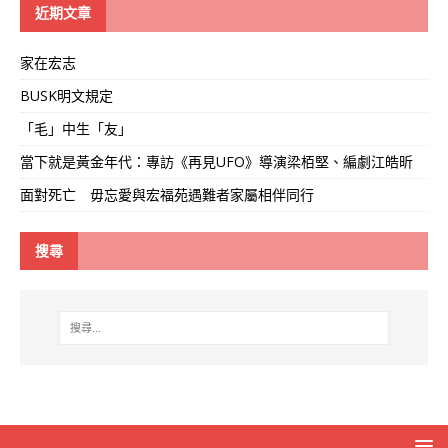
線
近期文章
家在宏志
BUSK明文規定
「毛」中生「友」
當下就是黃金年代：專訪《再見UFO》導演梁栢堅、編劇江皓昕
面對死亡 毋忘愛與宏福苑遇難者家屬相伴同行
搜尋