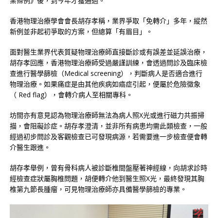
業條例》後，到今年才獲通過。
香港物理治療學會會長胡存孝稱，業界爭取「免轉介」多年，縱然
新例並非起初爭取的方案，但總算「有眉目」。
面對醫生業界代表質疑物理治療師直接斷診或有誤差並延誤治療，
胡存孝回應，香港物理治療師受過嚴謹訓練，會透過問診及臨床檢
查進行醫學篩檢（Medical screening），判斷病人是否適合進行
物理治療。如果痛症是由其他疾病如癌症引起，便屬於危險徵象
（ Red flag），會轉介病人至相關專科。
坊間亦有意見認為物理治療師無法為病人照X光或進行磁力共振掃
描，會阻礙診症。胡存孝澄清，並非所有病患均需此類檢查，一般
經過初步問診及客觀檢查已可發現病源，若需要進一步檢查便會轉
介醫生跟進。
胡存孝舉例，曾有骨科病人被診斷椎間盤壓著神經線，向胡求診時
經檢查症狀屬胸椎問題，胡便轉介他到醫生照X光，最終發現其胸
椎第九節長腫瘤，可見物理治療師亦具備醫學篩檢的專業。