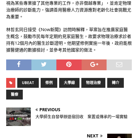
視為某些專業搶了其他專業的工作，亦非僭越專業」，並肯定物理
治療師的診斷能力，強調善用醫療人力資源應對老齡化社會挑戰尤
為重要。
林哲玄同日接受《Now新聞》訪問時解釋，草案旨在推廣家庭醫
生概念，鼓勵市民每年定期約見家庭醫生，故要求物理治療求診者
持有12個月內的醫生診斷證明。他期望修例實施一年後，政府能根
據醫健通的數據檢討，並參考其他國家的做法。
UBEAT
修例
大學線
物理治療
轉介
醫療
PREVIOUS
大學師生自發舉辦退宿回收 棄置或傳承的一場實驗
NEXT