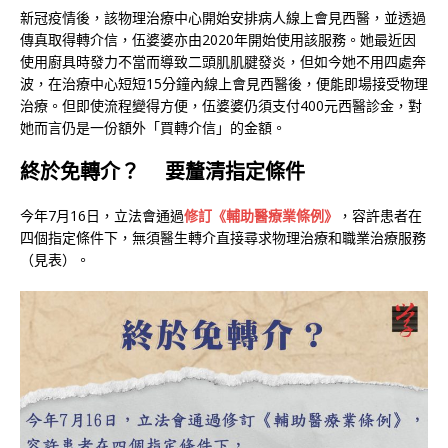
新冠疫情後，該物理治療中心開始安排病人線上會見西醫，並透過
傳真取得轉介信，伍婆婆亦由2020年開始使用該服務。她最近因
使用廚具時發力不當而導致二頭肌肌腱發炎，但如今她不用四處奔
波，在治療中心短短15分鐘內線上會見西醫後，便能即場接受物理
治療。但即使流程變得方便，伍婆婆仍須支付400元西醫診金，對
她而言仍是一份額外「買轉介信」的金額。
終於免轉介？ 要釐清指定條件
今年7月16日，立法會通過
修訂《輔助醫療業條例》
，容許患者在
四個指定條件下，無須醫生轉介直接尋求物理治療和職業治療服務
（見表）。