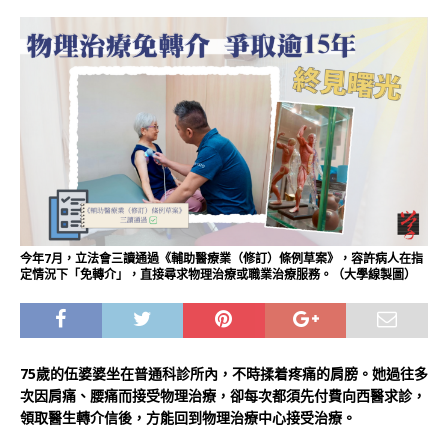
今年7月，立法會三讀通過《輔助醫療業（修訂）條例草案》，容許病人在指
定情況下「免轉介」，直接尋求物理治療或職業治療服務。（大學線製圖）
75歲的伍婆婆坐在普通科診所內，不時揉着疼痛的肩膀。她過往多
次因肩痛、腰痛而接受物理治療，卻每次都須先付費向西醫求診，
領取醫生轉介信後，方能回到物理治療中心接受治療。