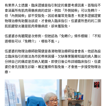
有業界人士透露，臨床證據是指引制定的重要考慮因素，首階段不
會涵蓋所有肌肉骨骼疾病的症狀，例如「外側拗柴」可以免轉介，
但「內側拗柴」卻不受豁免，因前者屬常見傷患，有更多證據證實
物理治療有助醫治該症，才會納入臨床指引。伍婆婆所患的的二頭
肌肌腱發炎雖是肌肉骨骼病症，卻未獲豁免。
伍婆婆亦有聽聞是次修例，但她認為「免轉介」條件模糊：「不知
道哪些可以『免轉介』，哪些不能。」
伍婆婆的物理治療師歐陽健是香港物理治療師協會會長，他認為設
立臨床指引的做法為市民帶來困擾，欠缺專業醫療知識的病人難以
分辨自己的痛症是否納入範圍。即使日後公布詳細臨床指引，伍婆
婆仍會先找醫生診斷，確定獲條件豁免後，才會進一步接受物理治
療。