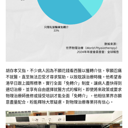
胡存孝又指，不少病人因為不願花錢看西醫以獲轉介信，寧願忍痛
不就醫，直至無法忍受才尋求幫助，以致耽誤治療時機。他希望香
港早日跟上國際標準，實行全面「免轉介」制度，讓病人盡快得到
適切治療，並享有自由選擇就醫方式的權利。即使將來政策或要求
物理治療師進修或接受培訓才能全面「免轉介」，他相信業界亦願
意盡量配合，盼能釋除大眾疑慮，對物理治療專業持有信心。