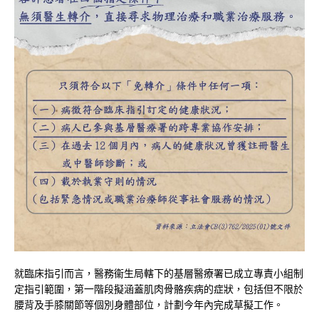
就臨床指引而言，醫務衞生局轄下的基層醫療署已成立專責小組制
定指引範圍，第一階段擬涵蓋肌肉骨骼疾病的症狀，包括但不限於
腰背及手膝關節等個別身體部位，計劃今年內完成草擬工作。