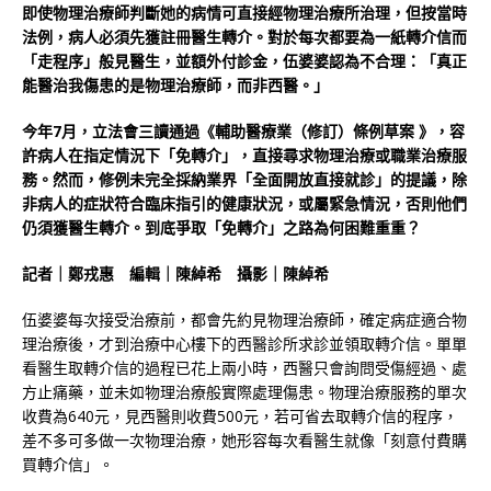
即使物理治療師判斷她的病情可直接經物理治療所治理，但按當時
法例，病人必須先獲註冊醫生轉介。對於每次都要為一紙轉介信而
「走程序」般見醫生，並額外付診金，伍婆婆認為不合理：「真正
能醫治我傷患的是物理治療師，而非西醫。」
今年7月，立法會三讀通過《輔助醫療業（修訂）條例草案 》，容
許病人在指定情況下「免轉介」，直接尋求物理治療或職業治療服
務。然而，修例未完全採納業界「全面開放直接就診」的提議，除
非病人的症狀符合臨床指引的健康狀況，或屬緊急情況，否則他們
仍須獲醫生轉介。到底爭取「免轉介」之路為何困難重重？
記者｜鄭戎惠 編輯｜陳綽希 攝影｜陳綽希
伍婆婆每次接受治療前，都會先約見物理治療師，確定病症適合物
理治療後，才到治療中心樓下的西醫診所求診並領取轉介信。單單
看醫生取轉介信的過程已花上兩小時，西醫只會詢問受傷經過、處
方止痛藥，並未如物理治療般實際處理傷患。物理治療服務的單次
收費為640元，見西醫則收費500元，若可省去取轉介信的程序，
差不多可多做一次物理治療，她形容每次看醫生就像「刻意付費購
買轉介信」。