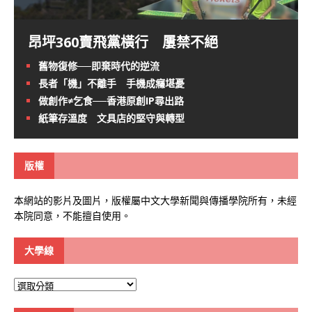
昂坪360賣飛黨橫行 屢禁不絕
舊物復修──即棄時代的逆流
長者「機」不離手 手機成癮堪憂
做創作≠乞食──香港原創IP尋出路
紙筆存溫度 文具店的堅守與轉型
版權
本網站的影片及圖片，版權屬中文大學新聞與傳播學院所有，未經
本院同意，不能擅自使用。
大學線
大
學