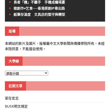
長者「機」不離手 手機成癮堪憂
做創作≠乞食──香港原創IP尋出路
紙筆存溫度 文具店的堅守與轉型
版權
本網站的影片及圖片，版權屬中文大學新聞與傳播學院所有，未經
本院同意，不能擅自使用。
大學線
大
學
線
近期文章
家在宏志
BUSK明文規定