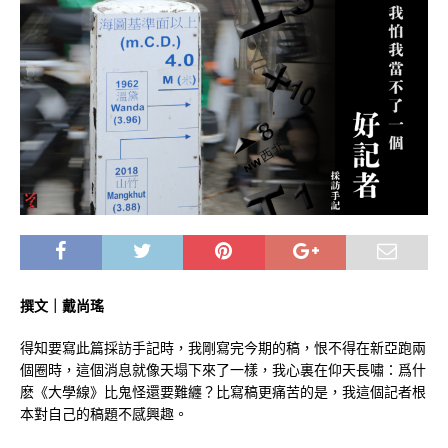
撰文
｜
戴尚瑤
得知要寫此篇採訪手記時，我剛寫完今期的稿，恨不得在新亞跑兩
個圈時，這個消息就像天塌下來了一樣，我心裏在仰天長嘯：爲什
麽《大學線》比鬼怪還要難纏？比寫稿更痛苦的是，我這個記者根
本對自己的稿題不感興趣。