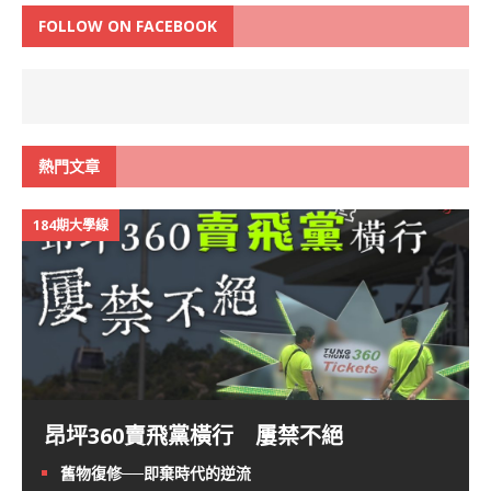
FOLLOW ON FACEBOOK
熱門文章
184期大學線
昂坪360賣飛黨橫行 屢禁不絕
舊物復修──即棄時代的逆流