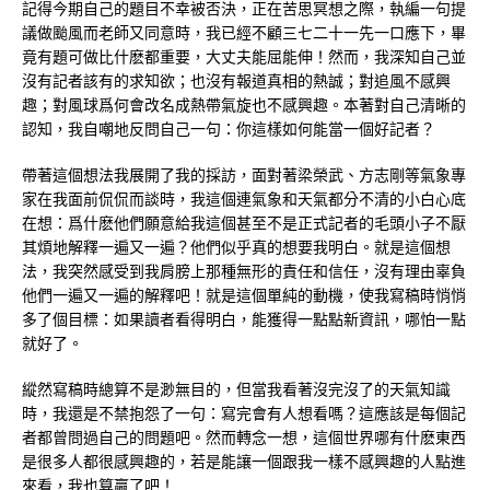
記得今期自己的題目不幸被否決，正在苦思冥想之際，執編一句提
議做颱風而老師又同意時，我已經不顧三七二十一先一口應下，畢
竟有題可做比什麽都重要，大丈夫能屈能伸！然而，我深知自己並
沒有記者該有的求知欲；也沒有報道真相的熱誠；對追風不感興
趣；對風球爲何會改名成熱帶氣旋也不感興趣。本著對自己清晰的
認知，我自嘲地反問自己一句：你這樣如何能當一個好記者？
帶著這個想法我展開了我的採訪，面對著梁榮武、方志剛等氣象專
家在我面前侃侃而談時，我這個連氣象和天氣都分不清的小白心底
在想：爲什麽他們願意給我這個甚至不是正式記者的毛頭小子不厭
其煩地解釋一遍又一遍？他們似乎真的想要我明白。就是這個想
法，我突然感受到我肩膀上那種無形的責任和信任，沒有理由辜負
他們一遍又一遍的解釋吧！就是這個單純的動機，使我寫稿時悄悄
多了個目標：如果讀者看得明白，能獲得一點點新資訊，哪怕一點
就好了。
縱然寫稿時總算不是渺無目的，但當我看著沒完沒了的天氣知識
時，我還是不禁抱怨了一句：寫完會有人想看嗎？這應該是每個記
者都曾問過自己的問題吧。然而轉念一想，這個世界哪有什麽東西
是很多人都很感興趣的，若是能讓一個跟我一樣不感興趣的人點進
來看，我也算贏了吧！