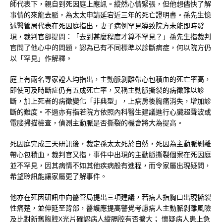
師代表下，親自到死因庭上應訊。縱然心情緊張，但他想儘快了解
事情的來龍去脈，為太太申請延宕近三年的死亡證明書。孫先生憶
述醫管局代表在死因庭指出，妻子病例罕見導致院方未能即時發
現，裁判官卻提問：「去到甚麼程度才算不罕見？」孫先生指裁判
官問了他心中的問題，認為已有不同標準以診斷病症，何以院方仍
以「罕見」作解釋。
庭上有兩名專家證人均指出，主動脈剝離帶心包積血的死亡率高，
即使可及時斷症仍有五成死亡率，又稱主動脈撕裂的病徵難以診
斷，加上死者的病徵變化「非典型」，上病房後胸痛消失，增加診
斷的難度。不過亦有指若院方依照內科醫生建議進行心臟超聲波或
電腦掃描檢查，偵測主動脈是否撕裂的機會將大為提高。
死因庭完成三天研訊後，裁定孫太太死於自然，死因為主動脈剝離
帶心包積血，裁判官又指，事件中出現的主動脈撕裂個案在死因庭
並不罕見，因其病情不如其他疾病般有進程，而令家屬出現疑問，
希望聆訊能讓家屬更了解事件。
他亦在死因研訊中向醫管局提出三項建議，若病人指胸口出現撕裂
性痛楚，並伸延至背部，醫護應提高警覺考慮病人主動脈剝離風險
及比對新舊胸腔X光片確認病人縱膈腔有否擴大； 懷疑病人患上急