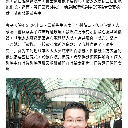
述，當日離開醫院時，護士還着他不要擔心，指太太應該三日後就
能出院。然而，翌日清晨6時許，病房助理巡房時發現孫太需要搶
救，隨即致電孫先生。
妻子入院不足 24小時，當孫先生再次回到醫院時，卻已與她天人
永隔。他觀察妻子病床周遭環境，發現院方未有設接駁心臟監測儀
器，「我太太顯然是因為心臟問題入院，為甚麼你（院方）沒有
（為她）『駁機』（接駁心臟監測儀器）？我簡直呆了、很生
氣。」孫先生的思緒本因太太突然離世而紊亂，但懷疑院方失當的
他決定要查個究竟，於是向院方追究，希望得到道歉與解釋，病人
聯絡主任其後聯絡家屬及相關部門在其孫太離世三日後進行閉門會
議。