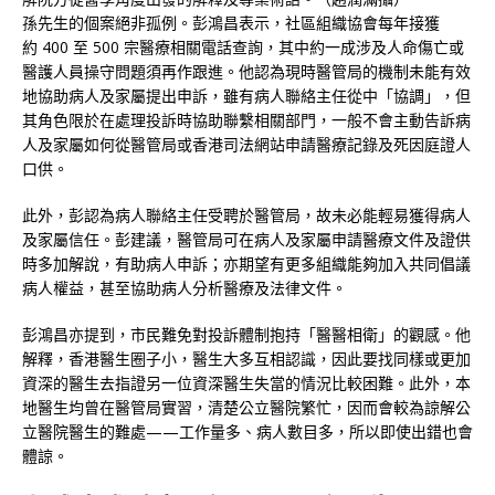
孫先生的個案絕非孤例。彭鴻昌表示，社區組織協會每年接獲
約 400 至 500 宗醫療相關電話查詢，其中約一成涉及人命傷亡或
醫護人員操守問題須再作跟進。他認為現時醫管局的機制未能有效
地協助病人及家屬提出申訴，雖有病人聯絡主任從中「協調」，但
其角色限於在處理投訴時協助聯繫相關部門，一般不會主動告訴病
人及家屬如何從醫管局或香港司法網站申請醫療記錄及死因庭證人
口供。
此外，彭認為病人聯絡主任受聘於醫管局，故未必能輕易獲得病人
及家屬信任。彭建議，醫管局可在病人及家屬申請醫療文件及證供
時多加解說，有助病人申訴；亦期望有更多組織能夠加入共同倡議
病人權益，甚至協助病人分析醫療及法律文件。
彭鴻昌亦提到，市民難免對投訴體制抱持「醫醫相衛」的觀感。他
解釋，香港醫生圈子小，醫生大多互相認識，因此要找同樣或更加
資深的醫生去指證另一位資深醫生失當的情況比較困難。此外，本
地醫生均曾在醫管局實習，清楚公立醫院繁忙，因而會較為諒解公
立醫院醫生的難處——工作量多、病人數目多，所以即使出錯也會
體諒。