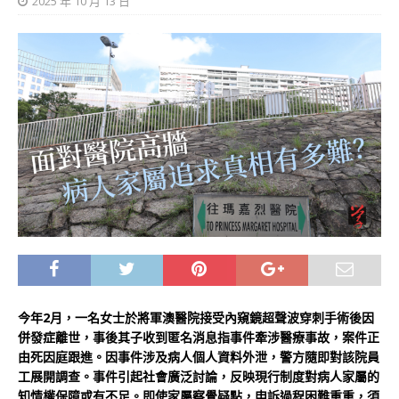
2025 年 10 月 13 日
今年2月，一名女士於將軍澳醫院接受內窺鏡超聲波穿刺手術後因
併發症離世，事後其子收到匿名消息指事件牽涉醫療事故，案件正
由死因庭跟進。因事件涉及病人個人資料外泄，警方隨即對該院員
工展開調查。事件引起社會廣泛討論，反映現行制度對病人家屬的
知情權保障或有不足。即使家屬察覺疑點，申訴過程困難重重，須