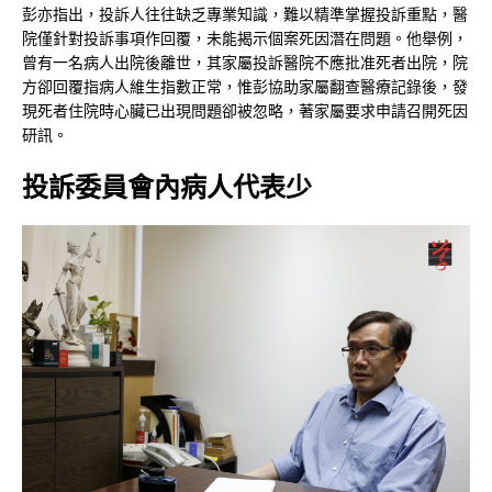
彭亦指出，投訴人往往缺乏專業知識，難以精準掌握投訴重點，醫
院僅針對投訴事項作回覆，未能揭示個案死因潛在問題。他舉例，
曾有一名病人出院後離世，其家屬投訴醫院不應批准死者出院，院
方卻回覆指病人維生指數正常，惟彭協助家屬翻查醫療記錄後，發
現死者住院時心臟已出現問題卻被忽略，著家屬要求申請召開死因
研訊。
投訴委員會內病人代表少