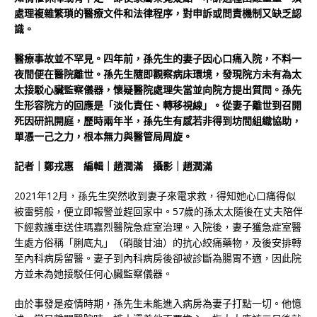
處理複雜繁瑣的醫療文件和法律程序，對申訴或問責機制又缺乏認
識。
醫療事故並不罕見。四年前，孫先生的妻子因心口痛入院，不料一
夜間便在醫院離世。孫先生隨即觀察病床環境，發現院方未有為太
太接駁心臟監察儀器，懷疑醫院處理失當並向院方提出質問。孫先
生形容院方的回應是「淡化責任、轉移視線」。從妻子離世到召開
死因研訊開庭，歷時兩年半，孫先生有感若非得到坊間組織協助，
單憑一己之力，根本無力與醫管局周旋。
記者｜鄭戎惠 編輯｜趙潤滿 攝影｜趙潤滿
2021年12月，孫先生突然收到妻子來電求救，得知她心口痛得似
被雷劈般，便立即報警並趕回家中。57歲的孫太太隨後在丈夫陪伴
下經救護車送住瑪嘉烈醫院急症室治理。入院後，妻子獲急症室醫
生處方俗稱「脷底丸」（硝酸甘油）的抗心絞痛藥物，及後安排轉
至內科病房留醫。妻子到內科病房後卻被診斷為腸胃不適，因此院
方並未為她接駁任何心臟監察儀器。
由於事發是疫情時期，孫先生未能進入病房為妻子打點一切。他憶