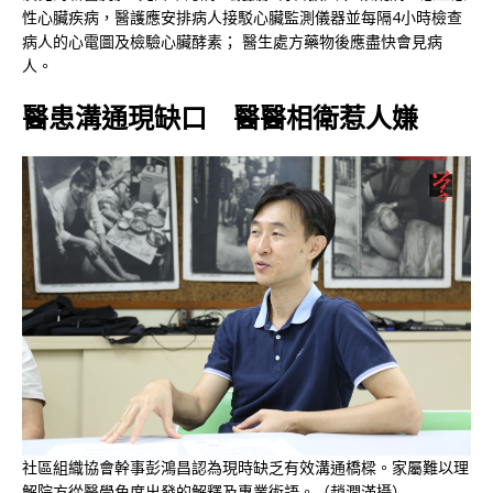
性心臟疾病，醫護應安排病人接駁心臟監測儀器並每隔4小時檢查
病人的心電圖及檢驗心臟酵素； 醫生處方藥物後應盡快會見病
人。
醫患溝通現缺口 醫醫相衛惹人嫌
社區組織協會幹事彭鴻昌認為現時缺乏有效溝通橋樑。家屬難以理
解院方從醫學角度出發的解釋及專業術語。（趙潤滿攝）