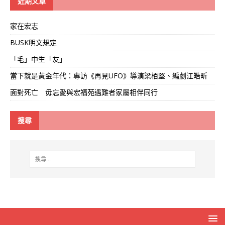
近期文章
家在宏志
BUSK明文規定
「毛」中生「友」
當下就是黃金年代：專訪《再見UFO》導演梁栢堅、編劇江皓昕
面對死亡 毋忘愛與宏福苑遇難者家屬相伴同行
搜尋