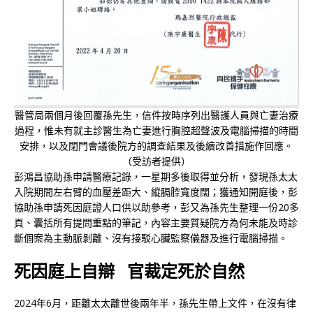
醫管局兩個月後回覆孫先生，信件按時序列出醫護人員與亡妻治療
過程，惟未有就主診醫生為亡妻進行胸腔超聲波及電腦掃描的時間
安排，以及閉門會議後院方的調查結果及後續改善措施作回應。
（受訪者提供）
彭鴻昌協助孫申請醫療記錄，一星期多後取得並分析，發現孫太太
入院期間左右臂的血壓差距大、縱膈腔寬度闊；獲通知開庭後，彭
協助孫申請死因庭證人口供以助參考，彭又為孫先生整理一份20多
頁、囊括所有提問重點的筆記，內容主要質疑院方為何未能及時診
斷個案為主動脈剝離、沒有接駁心臟監察儀器及進行電腦掃描。
死因庭上自辯 官裁定死於自然
2024年6月，距離太太離世後兩年半，孫先生帶上文件，在沒有律