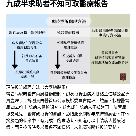
九成半求助者不知可取醫療報告
現時投訴處理方法（大學線製圖）
醫管局現時設有兩層投訴機制，初次投訴由病人聯絡主任辦公室專
責處理；上訴則交由醫管局公眾投訴委員會處理。然而，根據醫管
局2023年住院病人體驗調查，逾九成住院病人不知道可向醫管局
提交意見、讚賞或投訴的資訊，彭指此比例歷年來持續高企。在他
接觸過的個案中，有九成半的求助者不知道可以申請病人醫療記
錄，而且投訴時多以表達不滿情緒，未能清晰闡述投訴要點。