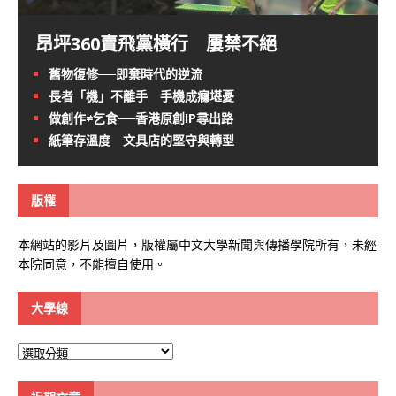
昂坪360賣飛黨橫行 屢禁不絕
舊物復修──即棄時代的逆流
長者「機」不離手 手機成癮堪憂
做創作≠乞食──香港原創IP尋出路
紙筆存溫度 文具店的堅守與轉型
版權
本網站的影片及圖片，版權屬中文大學新聞與傳播學院所有，未經
本院同意，不能擅自使用。
大學線
大
學
線