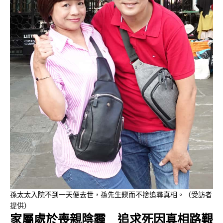
孫太太入院不到一天便去世，孫先生鍥而不捨追尋真相。（受訪者
提供）
家屬處於喪親陰
霾 追求死因真相路艱