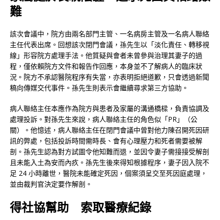
難
該次會議中，院方由兩名部門主管、一名病房主管及一名病人聯絡
主任代表出席。回想該次閉門會議，孫先生以「淡化責任、轉移視
線」形容院方處理手法。他質疑與會者未曾參與治理其妻子的過
程，僅依賴院方文件和報告作回應，本身並不了解病人的臨床狀
況。院方不承認醫院程序有失當，亦表明拒絕道歉，只會透過新聞
稿向傳媒交代事件。孫先生則表示會繼續尋求第三方協助。
病人聯絡主任本應作為院方與患者及家屬的溝通橋樑，負責協調及
處理投訴。對孫先生來說，病人聯絡主任的角色似「PR」（公
關）。他憶述，病人聯絡主任在閉門會議中曾對他力陳召開死因研
訊的弊處，包括投訴時間需時長、會有心理壓力和死者需要被解
剖。孫先生認為對方試圖令他知難而退，並因令妻子需接接受解剖
且未能入土為安而內疚。孫先生後來得知根據程序，妻子因入院不
足 24 小時離世，醫院未能確定死因，個案須呈交至死因庭處理，
並由裁判官決定要作解剖。
得社協幫助 索取醫療紀錄