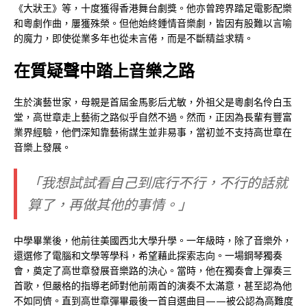
《大狀王》等，十度獲得香港舞台劇獎。他亦曾跨界踏足電影配樂
和粵劇作曲，屢獲殊榮。但他始終鍾情音樂劇，皆因有股難以言喻
的魔力，即使從業多年也從未言倦，而是不斷精益求精。
在質疑聲中踏上音樂之路
生於演藝世家，母親是首屆金馬影后尤敏，外祖父是粵劇名伶白玉
堂，高世章走上藝術之路似乎自然不過。然而，正因為長輩有豐富
業界經驗，他們深知靠藝術謀生並非易事，當初並不支持高世章在
音樂上發展。
「我想試試看自己到底行不行，不行的話就
算了，再做其他的事情。」
中學畢業後，他前往美國西北大學升學。一年級時，除了音樂外，
還選修了電腦和文學等學科，希望藉此探索志向。一場鋼琴獨奏
會，奠定了高世章發展音樂路的決心。當時，他在獨奏會上彈奏三
首歌，但嚴格的指導老師對他前兩首的演奏不太滿意，甚至認為他
不如同儕。直到高世章彈畢最後一首自選曲目——被公認為高難度