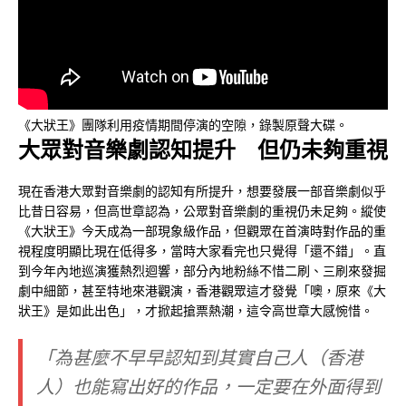
《大狀王》團隊利用疫情期間停演的空隙，錄製原聲大碟。
大眾對音樂劇認知提升 但仍未夠重視
現在香港大眾對音樂劇的認知有所提升，想要發展一部音樂劇似乎
比昔日容易，但高世章認為，公眾對音樂劇的重視仍未足夠。縱使
《大狀王》今天成為一部現象級作品，但觀眾在首演時對作品的重
視程度明顯比現在低得多，當時大家看完也只覺得「還不錯」。直
到今年內地巡演獲熱烈迴響，部分內地粉絲不惜二刷、三刷來發掘
劇中細節，甚至特地來港觀演，香港觀眾這才發覺「噢，原來《大
狀王》是如此出色」，才掀起搶票熱潮，這令高世章大感惋惜。
「為甚麼不早早認知到其實自己人（香港
人）也能寫出好的作品，一定要在外面得到