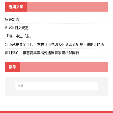
線
近期文章
家在宏志
BUSK明文規定
「毛」中生「友」
當下就是黃金年代：專訪《再見UFO》導演梁栢堅、編劇江皓昕
面對死亡 毋忘愛與宏福苑遇難者家屬相伴同行
搜尋