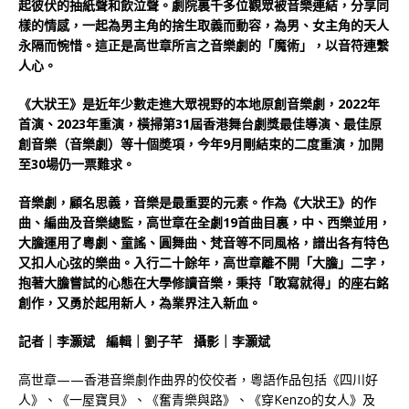
起彼伏的抽紙聲和飲泣聲。劇院
裏千多位觀眾被音樂連結，分享同
樣的情感，一起為男主角的捨生取義而動容，為男、女主角的天人
永隔而惋惜。這正是高世章所言之音樂劇的「魔術」，以音符連繫
人心。
《大狀王》是近年少數走進大眾視野的本地原創音樂劇，2022年
首演、2023年重演，橫掃第31屆香港舞台劇獎最佳導演、最佳原
創音樂（音樂劇）等十個奬項，今年9月剛結束的二度重演，加開
至30場仍一票難求。
音樂劇，顧名思義，音樂是最重要的元素。作為《大狀王》的作
曲、編曲及音樂總監，高世章在全劇19首曲目裏，中、西樂並用，
大膽運用了粵劇、童謠、圓舞曲、梵音等不同風格，譜出各有特色
又扣人心弦的樂曲。入行二十餘年，高世章離不開「大膽」二字，
抱著大膽嘗試的心態在大學修讀音樂，秉持「敢寫就得」的座右銘
創作，又勇於起用新人，為業界注入新血。
記者｜李灝斌 編輯｜劉子芊 攝影｜李灝斌
高世章——香港音樂劇作曲界的佼佼者，粵語作品包括《四川好
人》、《一屋寶貝》、《奮青樂與路》、《穿Kenzo的女人》及