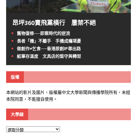
昂坪360賣飛黨橫行 屢禁不絕
舊物復修──即棄時代的逆流
長者「機」不離手 手機成癮堪憂
做創作≠乞食──香港原創IP尋出路
紙筆存溫度 文具店的堅守與轉型
版權
本網站的影片及圖片，版權屬中文大學新聞與傳播學院所有，未經
本院同意，不能擅自使用。
大學線
大
學