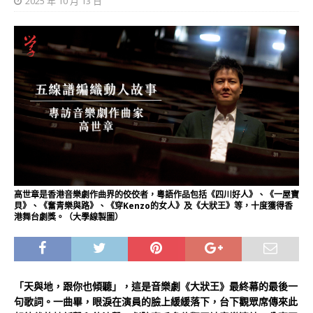
2025 年 10 月 13 日
高世章是香港音樂劇作曲界的佼佼者，粵語作品包括《四川好人》、《一屋寶
貝》、《奮青樂與路》、《穿Kenzo的女人》及《大狀王》等，十度獲得香
港舞台劇獎。（大學線製圖）
「天與地，跟你也傾聽」，這是音樂劇《大狀王》最終幕的最後一
句歌詞。一曲畢，眼淚在演員的臉上緩緩落下，台下觀眾席傳來此