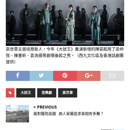
高世章主張培育新人，今年《大狀王》重演新增的陣容起用了梁仲
恆、陳書昕、袁浩揚等劇場後起之秀。（西九文化區及香港話劇團
提供）
大狀王
音樂劇
高世章
PREVIOUS
面對醫院高牆 病人家屬追求真相有多難？