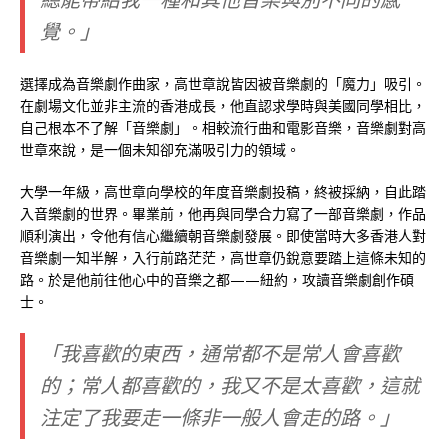
覺。」
選擇成為音樂劇作曲家，高世章說皆因被音樂劇的「魔力」吸引。
在劇場文化並非主流的香港成長，他直認求學時與美國同學相比，
自己根本不了解「音樂劇」。相較流行曲和電影音樂，音樂劇對高
世章來說，是一個未知卻充滿吸引力的領域。
大學一年級，高世章向學校的年度音樂劇投稿，終被採納，自此踏
入音樂劇的世界。畢業前，他再與同學合力寫了一部音樂劇，作品
順利演出，令他有信心繼續朝音樂劇發展。即使當時大多香港人對
音樂劇一知半解，入行前路茫茫，高世章仍銳意要踏上這條未知的
路。於是他前往他心中的音樂之都——紐約，攻讀音樂劇創作碩
士。
「我喜歡的東西，通常都不是常人會喜歡
的；常人都喜歡的，我又不是太喜歡，這就
注定了我要走一條非一般人會走的路。」