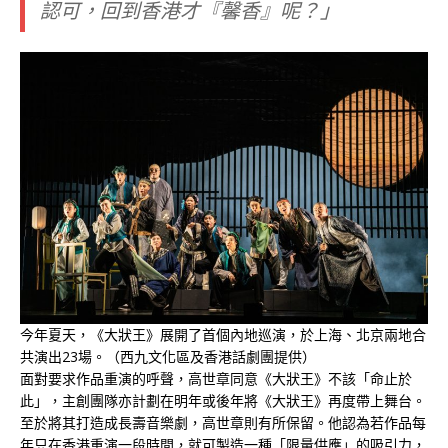
認可，回到香港才
『
馨香
』呢？
」
今年夏天，《大狀王》展開了首個內地巡演，於上海、北京兩地合
共演出23場。（西九文化區及香港話劇團提供）
面對要求作品重演的呼聲，高世章同意《大狀王》不該「命止於
此」，主創團隊亦計劃在明年或後年將《大狀王》再度帶上舞台。
至於將其打造成長壽音樂劇，高世章則有所保留。他認為若作品每
年只在香港重演一段時間，就可製造一種「限量供應」的吸引力，