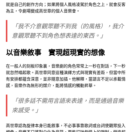
就是自己的創作方向；如果將個人風格凌駕於角色之上，就會反客
為主，令劇場變成高世章的個人音樂會。
「我不介意觀眾聽不到我（的風格），我介
意觀眾聽不到角色想表達的東西。」
以音樂敘事 實現超現實的想像
在一般人的刻板印象裏，音樂劇的角色常常上一秒在對話，下一秒
就忽然唱起歌。高世章同意這種演繹方式與現實有差距，但當中所
有安排都蘊含深意，並非隨意加插。他解釋，當語言不足以承載情
感，音樂作為無形的媒介，能將情感的觸動昇華。
「很多話不需用言語來表達，而是通過音樂
來感受。」
高世章認為旋律本身已能敘事，不必事事靠歌詞或台詞使觀眾投入
想像。音樂不只將對白化為音符，更能打破劇情上的限制，營造超