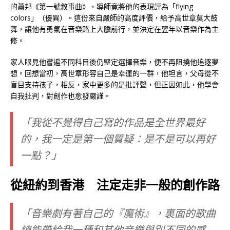
的蕭邦《第一號敘事曲》，導師竟將他的表現評為「flying
colors」（優異）。這份來自嚴師的高度評價，給予高世章莫大鼓
舞，讓他有勇氣在音樂路上大膽前行，並決定在翌年以音樂作為主
修。
家人眼見他嘗遍不同科目後仍堅定選擇音樂，便不再阻撓他追逐夢
想。回想當初，高世章形容自己是幸運的一群，他坦言，父母從不
盲目支持孩子，相反，家中更多的是批評聲，但正因如此，他學會
自我批判，對創作也愈發嚴謹。
「我從不覺得自己寫的作品是全世界最好
的，我一定是第一個質疑：是不是可以再好
一點？」
從紐約到香港 注定走非一般的創作路
「音樂劇有著自己的『魔術』，裏面的歌曲
總能帶給我一種和其他音樂與別不同的感