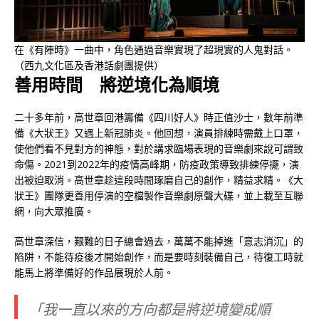
在《有陣時》一曲中，角色通過音樂實現了超現實的人鬼對話。
（西九文化區及香港話劇團提供）
善用時間 將逆境化為順境
二十多年前，高世章回港籌備《四川好人》時正值沙士，數年前準
備《大狀王》又遇上新冠肺炎。他回想，演員排練時需戴上口罩，
使他們看不見對方的神態，對於講求臨場表現的音樂劇來說可謂致
命傷。2021到2022年的疫情高峰期，防疫政策導致排練停擺，演
出被迫取消。高世章趁這段時間琢磨自己的創作，精益求精。《大
狀王》團隊更善用停演的空檔製作音樂劇原聲大碟，並上載至互聯
網，向大眾推廣。
高世章深信，艱難的日子總會過去，萬萬不能掉進「意志消沉」的
陷阱，不能待疫後才開始創作，而是要時刻裝備自己，待復工時就
能馬上將準備好的作品展現於人前。
「我一直以來的方向都是將逆境變成順