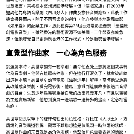
世章坦言，當初根本沒想過回港發展。但「演戲家族」在2003年
邀請他為粵語音樂劇《四川好人》作曲及擔任音樂總監，此後工作
機會接踵而來。除了不同音樂劇的創作，他亦參與本地歌舞電影
《如果愛》的配樂工作，憑此獲得第25屆香港電影金像獎「最佳原
創電影音樂」。雖然香港的藝術資源不如美國，工作節奏亦較急
速，但他發覺自己更適應香港的工作模式，於是順勢留港發展。
直覺型作曲家 一心為角色服務
挑選劇本時，高世章獨有一套準則：要令他直覺上想將這個故事轉
化為音樂劇。他笑言這聽來抽象，但在這行打滾久了，就會被訓練
出這種本能。高世章引動畫電影《雄獅少年》解釋，當時他受邀將
其改編成音樂劇，看完電影後，他馬上意識到這個故事很適合音樂
劇的舞台：失意少年靠舞獅重拾自我的故事意義非凡，而且以舞獅
為主題實屬新穎。他想到演員一邊唱歌一邊舞獅的畫面，定必相當
有趣。
高世章擅長以筆下的旋律勾勒出角色性格。好比在《大狀王》，方
唐鏡的音樂霸道強悍，觀眾不難聯想這是位風頭一時無兩的狀師。
高世章作曲的宗旨就是為角色服務，他堅信角色需要表達的情感，