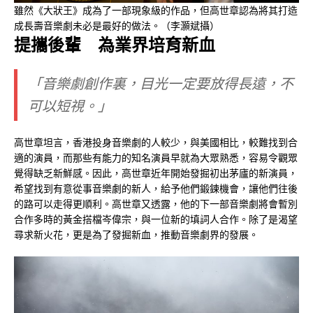
雖然《大狀王》成為了一部現象級的作品，但高世章認為將其打造
成長壽音樂劇未必是最好的做法。（李灝斌攝）
提攜後輩 為業界培育新血
「音樂劇創作裏，目光一定要放得長遠，不
可以短視。」
高世章坦言，香港投身音樂劇的人較少，與美國相比，較難找到合
適的演員，而那些有能力的知名演員早就為大眾熟悉，容易令觀眾
覺得缺乏新鮮感。因此，高世章近年開始發掘初出茅廬的新演員，
希望找到有意從事音樂劇的新人，給予他們鍛鍊機會，讓他們往後
的路可以走得更順利。高世章又透露，他的下一部音樂劇將會暫別
合作多時的黃金搭檔岑偉宗，與一位新的填詞人合作。除了是渴望
尋求新火花，更是為了發掘新血，推動音樂劇界的發展。