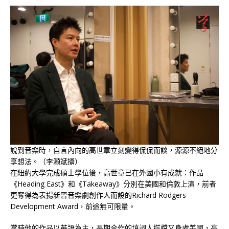
說到音樂時，自言內向的高世章立刻變得侃侃而談，源源不絕地分
享想法。（李灝斌攝）
在紐約大學完成碩士學位後，高世章已在外國小有成就：作品
《Heading East》和《Takeaway》分別在美國和倫敦上演，前者
更奪得為表揚新晉音樂劇創作人而設的Richard Rodgers
Development Award，前途無可限量。
當時他的作品以英語為主，長期合作的填詞人搭檔又身處美國，高