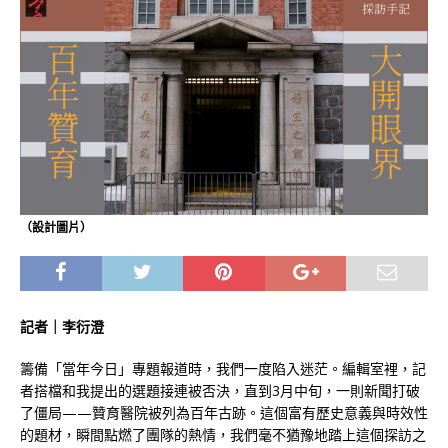
（設計圖片）
記者｜李衍澄
籌備「當年今日」專題報道時，我們一度陷入迷茫。編輯室裡，記
者搭檔和我提出的選題接連被否決，直到3月中旬，一則新聞打破
了僵局——贊育醫院被列為百年古跡。這個富有歷史意義與時效性
的題材，瞬間點燃了團隊的熱情，我們毫不猶豫地踏上這個探訪之