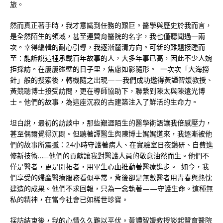
旅。
然而真正著手時，我才意識到任務的艱巨。醫學與歷史於我而言，
是全然陌生的領域，甚至連贊育醫院的名字，我也僅聽聞過一兩
次。幸得編輯的耐心引導，我逐漸釐清方向。可新的難題接踵而
至：能訴說這裡承載百年故事的人，大多年事已高，因此不少人婉
拒採訪。在屢屢碰壁的日子里，焦慮如影隨形。 一次次「大海撈
針」般的搜索後，轉機隨之出現——我們成功邀得黃譚智媛教授、
黃競聰博士接受訪問，更在導師協助下，聯繫到陳太與陳遠光博
士。他們的故事，為這座沉寂的古建築注入了鮮活的生命力。
坦白說，最初的訪談中，那些艱澀陌生的醫學術語讓我倍感壓力，
甚至偶爾覺得沉悶。但聽著譚醫生與陳博士娓娓道來，我逐漸被他
們的故事所震撼：24小時守護著病人、在實驗室日夜鑽研、自費進
修新技術……他們的貢獻讓我對醫護人員的敬意油然而生。他們不
僅是醫者，更是開拓者，用畢生心血推動著醫療進步。 如今，我
們享受的婦產醫療服務看似平常，背後卻是無數醫者用青春與熱忱
建造的成果。他們不求回報，只為一念執著——守護生命。這種無
私的精神，在當今社會已如稀世珍寶。
採訪結束後，我的心情久久難以平伏。黃譚智媛教授談起贊育醫院