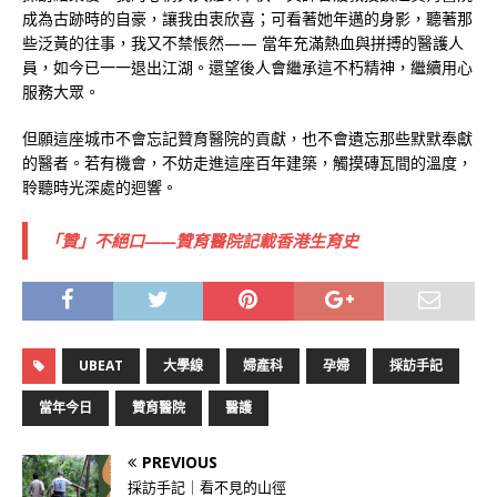
成為古跡時的自豪，讓我由衷欣喜；可看著她年邁的身影，聽著那
些泛黃的往事，我又不禁悵然—— 當年充滿熱血與拼搏的醫護人
員，如今已一一退出江湖。還望後人會繼承這不朽精神，繼續用心
服務大眾。
但願這座城市不會忘記贊育醫院的貢獻，也不會遺忘那些默默奉獻
的醫者。若有機會，不妨走進這座百年建築，觸摸磚瓦間的溫度，
聆聽時光深處的迴響。
「贊」不絕口——贊育醫院記載香港生育史
UBEAT
大學線
婦產科
孕婦
採訪手記
當年今日
贊育醫院
醫護
PREVIOUS
採訪手記｜看不見的山徑