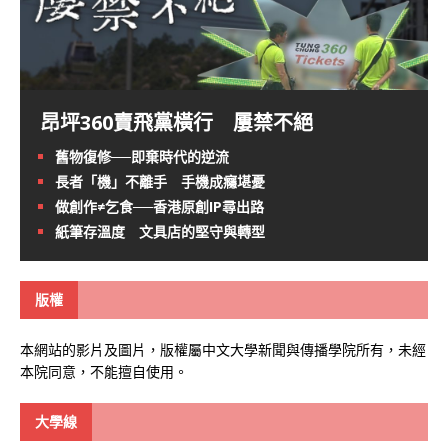
昂坪360賣飛黨橫行 屢禁不絕
舊物復修──即棄時代的逆流
長者「機」不離手 手機成癮堪憂
做創作≠乞食──香港原創IP尋出路
紙筆存溫度 文具店的堅守與轉型
版權
本網站的影片及圖片，版權屬中文大學新聞與傳播學院所有，未經
本院同意，不能擅自使用。
大學線