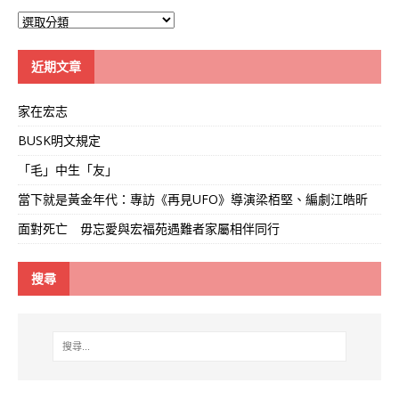
大
學
線
近期文章
家在宏志
BUSK明文規定
「毛」中生「友」
當下就是黃金年代：專訪《再見UFO》導演梁栢堅、編劇江皓昕
面對死亡 毋忘愛與宏福苑遇難者家屬相伴同行
搜尋