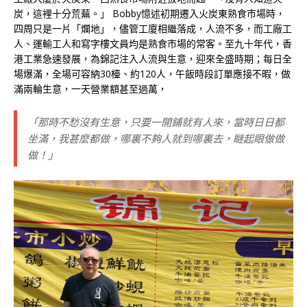
炭，這裡十分荒蕪。」 Bobby憶述初期遷入火炭東熟食市場時，
四周只是一片「爛地」，儘管工廈相繼落成，人流不多，而工廠工
人、運輸工人和寫字樓文員均是熟食市場的常客。至九十年代，香
港工業急速發展，為錦記注入人流與生意，迎來全盛時期；每日全
場爆滿，全場可容納30檯、約120人，午飯時段訂單應接不暇，做
滿兩輪生意，一天營業額甚至過萬，
「那時不愁沒有生意，只要一開鋪就有人來，當時日日都
坐滿，我甚麼都做，哪裏不夠人就到哪裏去，瞇起眼做做
做！」