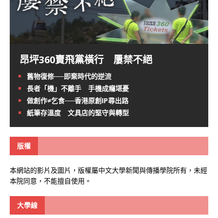
昂坪360賣飛黨橫行 屢禁不絕
舊物復修──即棄時代的逆流
長者「機」不離手 手機成癮堪憂
做創作≠乞食──香港原創IP尋出路
紙筆存溫度 文具店的堅守與轉型
版權
本網站的影片及圖片，版權屬中文大學新聞與傳播學院所有，未經
本院同意，不能擅自使用。
大學線