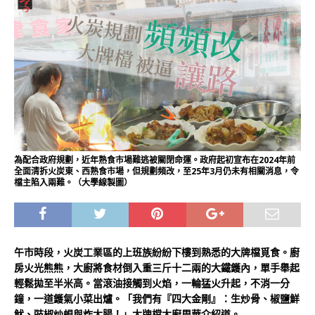
為配合政府規劃，近年熟食市場難逃被關閉命運。政府起初宣布在2024年前
全面清拆火炭東、西熟食市場，但規劃頻改，至25年3月仍未有相關消息，令
檔主陷入兩難。（大學線製圖）
午市時段，火炭工業區的上班族紛紛下樓到熟悉的大牌檔覓食。廚
房火光熊熊，大廚將食材倒入重三斤十二兩的大鐵鑊內，單手舉起
輕鬆拋至半米高。當滾油接觸到火焰，一輪猛火升起，不消一分
鐘，一道鑊氣小菜出爐。「我們有『四大金剛』：生炒骨、椒鹽鮮
魷、豉椒炒蜆與炸大腸！」大牌檔大廚周華介紹道。