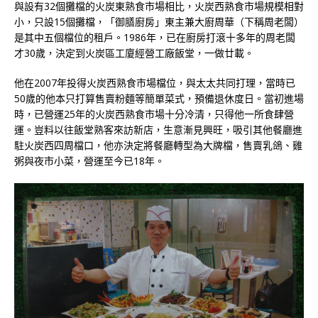
與設有32個攤檔的火炭東熟食市場相比，火炭西熟食市場規模相對
小，只設15個攤檔，「御膳廚房」東主兼大廚周華（下稱周老闆）
是其中五個檔位的租戶。1986年，已在廚房打滾十多年的周老闆
才30歲，決定到火炭區工廈經營工廠飯堂，一做廿載。
他在2007年投得火炭西熟食市場檔位，與太太共同打理，當時已
50歲的他本只打算售賣粉麵等簡單菜式，預備退休度日。當初進場
時，已營運25年的火炭西熟食市場十分冷清，只得他一所食肆營
運。豈料以往飯堂熟客來訪新店，生意漸見興旺，吸引其他餐廳進
駐火炭西四周檔口，他亦決定將餐廳轉型為大牌檔，售賣乳鴿、雞
粥與夜市小菜，營運至今已18年。