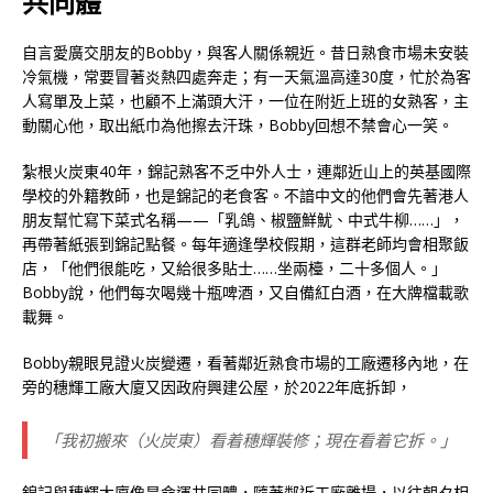
共同體
自言愛廣交朋友的Bobby，與客人關係親近。昔日熟食市場未安裝
冷氣機，常要冒著炎熱四處奔走；有一天氣溫高達30度，忙於為客
人寫單及上菜，也顧不上滿頭大汗，一位在附近上班的女熟客，主
動關心他，取出紙巾為他擦去汗珠，Bobby回想不禁會心一笑。
紮根火炭東40年，錦記熟客不乏中外人士，連鄰近山上的英基國際
學校的外籍教師，也是錦記的老食客。不諳中文的他們會先著港人
朋友幫忙寫下菜式名稱——「乳鴿、椒鹽鮮魷、中式牛柳……」，
再帶著紙張到錦記點餐。每年適逢學校假期，這群老師均會相聚飯
店，「他們很能吃，又給很多貼士……坐兩檯，二十多個人。」
Bobby說，他們每次喝幾十瓶啤酒，又自備紅白酒，在大牌檔載歌
載舞。
Bobby親眼見證火炭變遷，看著鄰近熟食市場的工廠遷移內地，在
旁的穗輝工廠大廈又因政府興建公屋，於2022年底拆卸，
「我初搬來（火炭東）看着穗輝裝修；現在看着它拆。」
錦記與穗輝大廈像是命運共同體，隨著鄰近工廠離場，以往朝夕相