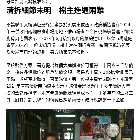
分區計劃大綱核准圖》）
清拆細節未明 檔主進退兩難
不論聯用大樓選址最終定案是於火炭東或西，政府稱皆會在2024
年一併收回兩塊熟食市場用地，惟市場直至今日仍繼續營運。御膳
廚房周老闆表示，2024年6月接到政府的續約通知，熟食市場能經
營至2026年，但未知月份。檔主常在例行會議上追問清拆時間表
及火炭西用地的規劃，署方總表示不知道。
至於賠償方案，署方提出每個大牌檔檔位可獲得二十萬零三千賠償
金，擁有多個檔位的租戶賠償金額上限是八十萬，Bobby對此表示
不滿，期望至少取得一百萬賠償。另一位檔主周老闆則指，食環署
2021年宣布清拆時向檔主表示，賠償金是以過往十多年清拆大牌
檔的金額作標準，未有考慮通脹及經營成本：
「十多年前的生財工
具（廚具）對比現在的價錢已經多兩倍，政府應調整一下金額。」