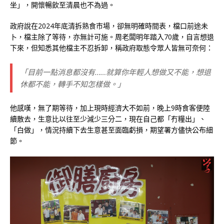
坐」，開懷暢飲至清晨也不為過。
政府說在2024年底清拆熟食市場，卻無明確時間表，檔口前途未
卜，檔主除了等待，亦無計可施。周老闆明年踏入70歲，自言想退
下來，但知悉其他檔主不忍拆卸，稱政府取態令眾人皆無可奈何：
「目前一點消息都沒有……就算你年輕人想做又不能，想退
休都不能，轉手不知怎樣做。」
他感嘆，無了期等待，加上現時經濟大不如前，晚上9時食客便陸
續散去，生意比以往至少減少三分二，現在自己都「冇糧出」、
「白做」，情況持續下去生意甚至面臨虧損，期望署方儘快公布細
節。