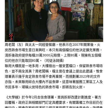
周老闆（左）與太太一同經營餐廳，他表示在2007年開業後，火
炭西熟食市場生意日漸興旺，本只有兩個檔位的他決定擴充業務，
清拆後政府提供每檔20萬3000元賠償、上限80萬，現擁有五個檔
位的他亦只能取回80萬。（司徒泳錡攝）
聯用大樓既是一地多用，大樓撥出一層安置檔口，保留熟食市場特
色，豈不兩全其美？周老闆稱，檔主曾在會議上提出此建議，惟食
環署表示幾乎肯定熟食市場不會再重開，而規劃署2023年的文件
亦指，未來聯用綜合大樓內不設食肆。這意味著服務工業區工人及
市民多年、堪稱火炭特色的熟食市場，即將告別火炭。
《大學線》於今年2月去信食環署，查詢拆卸改建計劃進度。署方
回覆稱，政府正與相關部門訂定具體要求，有關籌備工作目前仍在
進行中，稱會在租約屆滿前三個月再與檔主商討未來去向，強調會