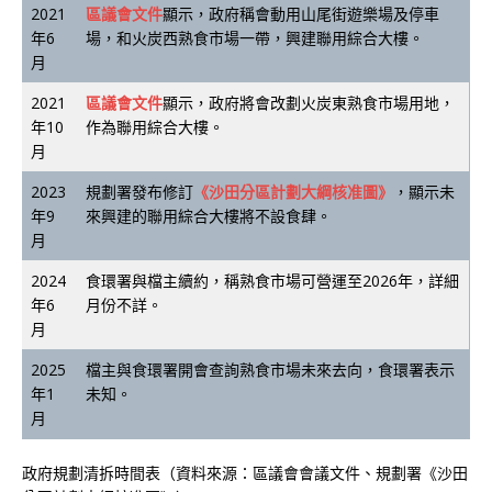
2021
區議會文件
顯示，政府稱會動用山尾街遊樂場及停車
年6
場，和火炭西熟食市場一帶，興建聯用綜合大樓。
月
2021
區議會文件
顯示，政府將會改劃火炭東熟食市場用地，
年10
作為聯用綜合大樓。
月
2023
規劃署發布修訂
《沙田分區計劃大綱核准圖》
，顯示未
年9
來興建的聯用綜合大樓將不設食肆。
月
2024
食環署與檔主續約，稱熟食市場可營運至2026年，詳細
年6
月份不詳。
月
2025
檔主與食環署開會查詢熟食市場未來去向，食環署表示
年1
未知。
月
政府規劃清拆時間表（資料來源：區議會會議文件、規劃署《沙田