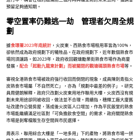
預留足夠通知期。
零空置率仍難逃一劫 管理者欠周全規
劃
據
食環署2023年底統計
，火炭東、西熟食市場租用率皆為100%，
卻依然成為政府規劃下的犧牲品。在政府規劃下，近年數個熟食市
場同須讓路。如2023年，政府收回觀塘勵業街熟食市場作為商廈
發展，
配合「起動九龍東計劃」而被關閉的觀塘碼頭熟食市場
等。
審視全港熟食市場被政府強行收回而倒閉的現象，成員陳劍青指火
炭熟食市場屬「不自然死亡」，亦為「規劃中最差的例子」。研究
員周健朗解釋，政府只改劃火炭東用地作聯用大樓，火炭西沒有規
劃未來用途卻同被收回，做法並不合理。周續指，穗輝工廠大廈舊
址改建作公營房屋，落成後火炭區人口增加，作為平民飯堂的熟食
市場能繼續滿足社區對「可負擔飲食空間」的需求，政府關閉熟食
市場是剝奪檔販生存空間與市民選擇。
周表示，聯用綜合大樓是「一地多用」下的產物，將熟食市場一拼