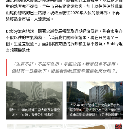
對的熟客亦不復見，早午市只有寥寥幾枱客。加上以往停泊於毗鄰
山尾街總站的巴士路線，現改直駛往2020年入伙的駿洋邨，不再
途經熟食市場，人流遞減。
Bobby無奈地說，隨著火炭發展轉型及近期經濟低迷，熟食市場亦
不似以往的生氣勃勃，「以前我們開四個爐頭，現在只開兩至三
個，生意差很遠。」面對即將來臨的拆卸和生意不景氣，Bobby坦
言想藉機退休：
「生意不好，不如早些拆，拿回些錢。我當然會不捨得，
但終有一日要放下，後輩看到我這麼辛苦還敢來做嗎？」
2025年3月，這幢位於火炭東熟食市
攝於1982年的穗輝工廠大廈及對開空
場旁邊的工廠大廈已為工地，至於熟
地。（來源：香港公共圖書館）
食市場則繼續營運。（司徒泳錡攝）