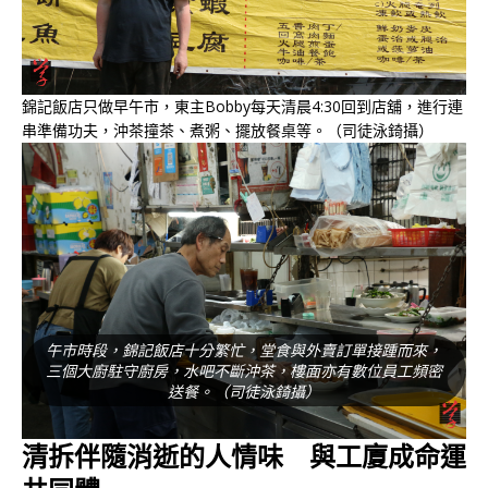
錦記飯店只做早午市，東主Bobby每天清晨4:30回到店舖，進行連
串準備功夫，沖茶撞茶、煮粥、擺放餐桌等。（司徒泳錡攝）
午市時段，錦記飯店十分繁忙，堂食與外賣訂單接踵而來，
三個大廚駐守廚房，水吧不斷沖茶，樓面亦有數位員工頻密
送餐。（司徒泳錡攝）
清拆伴隨消逝的人情味 與工廈成命運