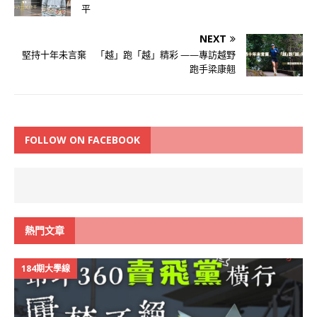
平
NEXT
堅持十年未言棄 「越」跑「越」精彩 ——專訪越野
跑手梁康翹
FOLLOW ON FACEBOOK
熱門文章
184期大學線