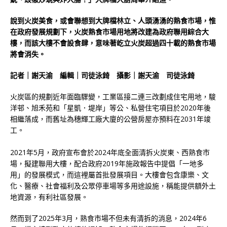
說到火炭美食，或會聯想到大牌檔林立、人頭湧湧的熟食市場，惟
在政府發展規劃下，火炭熟食市場用地將改建為政府聯用綜合大
樓，而該大樓不會設食肆，意味著屹立火炭超過四十載的熟食市場
將會消失。
記者
｜
謝天渝
編輯
｜
司徒泳錡
攝影
｜
謝天渝
司徒泳錡
火炭區的規劃近年面臨驟變，工業區接二連三改劃成住宅用地，駿
洋邨、旭禾苑和「星凱．堤岸」等公、私營住宅項目於2020年後
相繼落成，而舊址為穗輝工廠大廈的公營房屋亦預料在2031年竣
工。
2021年5月，政府宣布會於2024年底全面清拆火炭東、西熟食市
場，擬建聯用大樓，配合政府2019年施政報告中提倡「一地多
用」的發展模式，而這裡屬首批發展項目。大樓會包含康樂、文
化、醫療、社會福利及公眾停車場等多用途設施，稱能提供額外土
地資源，有利社區發展。
然而到了2025年3月，熟食市場不但未有清拆的消息，2024年6