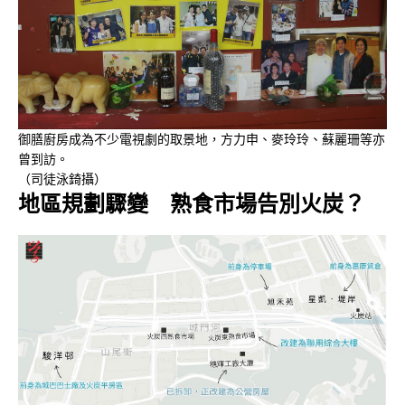
御膳廚房成為不少電視劇的取景地，方力申、麥玲玲、蘇麗珊等亦
曾到訪。
（司徒泳錡攝）
地區規劃驟變 熟食市場告別火炭？