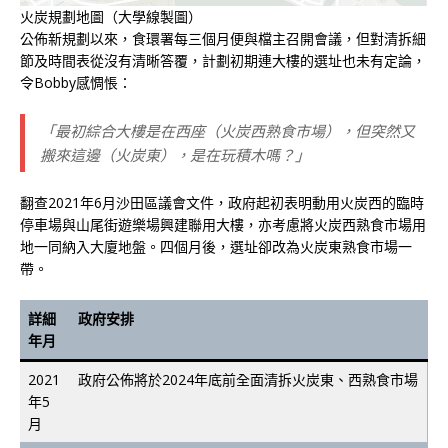
火炭規劃地圖（大學線製圖）
公佈新規劃以來，食環署每三個月便與檔主召開會議，但對清拆細
節及時間表從沒有清晰答覆，計劃初期連大樓的選址也未有定論，
令Bobby感惆悵：
「最初綜合大樓是在西座（火炭西熟食市場），但突然又
搬來這邊（火炭東），是在玩積木嗎？」
翻查2021年6月沙田區議會文件，政府起初表明動用火炭西的臨時
停車場與山尾街遊樂場興建聯用大樓，亦考慮將火炭西熟食市場用
地一同納入大廈地盤。四個月後，選址卻改為火炭東熟食市場一
帶。
詳細
政府安排
年月
2021
政府公佈將於2024年底前全面清拆火炭東、西熟食市場
年5
月