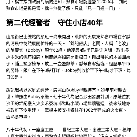
月，檔主接到政府的續約通知，熟食市場能經營至2026年。到底
熟食市場是拆是留，檔主無從了解，只能「見一日過一日」。
第二代經營者 守住小店40年
山尾街巴士總站的頭班車尚未開出，毗鄰的火炭東熟食市場在寧靜
的清晨中悄然展開忙碌的一天。「錦記飯店」老闆、人稱「老波」
的陳慶棠（Bobby）現年62歲，他凌晨4點半已駐守店舖，取出長
達兩米的帆布招牌，用麻繩將招牌高掛檔口，搬出啡色的木製圓桌
子，鋪上塑膠檯布，放上一壺壺熱茶，靜候食客蒞臨。經歷早午市
的勞碌，飯店在下午3點打烊，Bobby則收拾至下午4時才下班，每
日如是。
錦記起初以家庭式經營，牌照由Bobby母親持有。20年前母親去
世，牌照由Bobby承繼。七十年代為配合沙田發展計劃，原址位於
沙田的錦記搬入火炭禾寮坑邨臨時小販市場繼續營運，後來該地亦
被政府下令重建，一眾檔主被安排遷往在1982年建成的火炭東、
西熟食市場。
八十年代初，一座座工廈——世紀工業大廈、峯達工業大廈、穗輝
工廠大廈於火炭東、西熟食市場附近拔地而起。「沒有人知道火