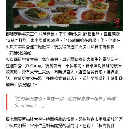
御膳廚房每天正午12時營業，下午3時休息後5點重開，直至深夜
12點才打烊。東主周華現69歲，他16歲開始在廚房工作，他本在
火炭工業區營運工廠飯堂，後投得並遷往火炭西熟食市場檔位。
（司徒泳錡攝）
火炭鄰近中文大學，每年暑假，周老闆總接到大學生的電話留座，
在迎新營（O Camp）後食夜宵。十多年前，食環署對食肆的規管
較寬鬆，常有大學生來訪，有時過百人。店面位置有限，接過電
話，伙計更會預先將十多圍檯凳搬到店外，延伸至隔壁的山尾街遊
樂場，情況墟冚。
「他們都很開心，聚在一起，他們很喜歡一起舉手叫喊
（dem beat）。」
周老闆笑著描述大學生喧鬧嘈雜的情景，又指熟食市場毗鄰城門河
和火炭明渠，室外位置對著開揚的城門河，在晚上「棟高隻腳