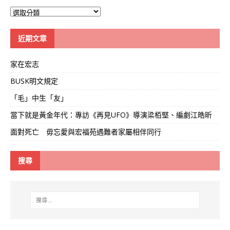
大
學
線
近期文章
家在宏志
BUSK明文規定
「毛」中生「友」
當下就是黃金年代：專訪《再見UFO》導演梁栢堅、編劇江皓昕
面對死亡 毋忘愛與宏福苑遇難者家屬相伴同行
搜尋