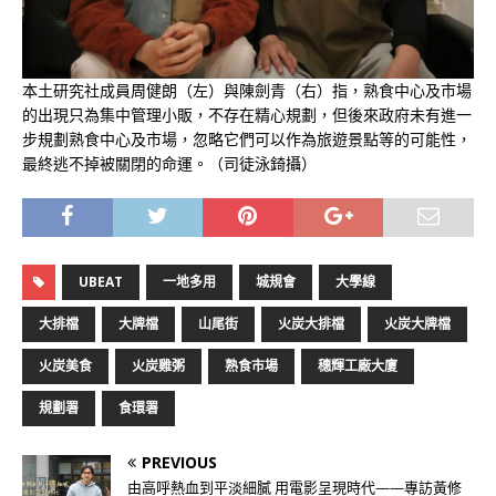
本土研究社成員周健朗（左）與陳劍青（右）指，熟食中心及市場
的出現只為集中管理小販，不存在精心規劃，但後來政府未有進一
步規劃熟食中心及市場，忽略它們可以作為旅遊景點等的可能性，
最終逃不掉被關閉的命運。（司徒泳錡攝）
UBEAT
一地多用
城規會
大學線
大排檔
大牌檔
山尾街
火炭大排檔
火炭大牌檔
火炭美食
火炭雞粥
熟食市場
穗輝工廠大廈
規劃署
食環署
PREVIOUS
由高呼熱血到平淡細膩 用電影呈現時代——專訪黃修