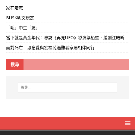
家在宏志
BUSK明文規定
「毛」中生「友」
當下就是黃金年代：專訪《再見UFO》導演梁栢堅、編劇江皓昕
面對死亡 毋忘愛與宏福苑遇難者家屬相伴同行
搜尋