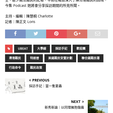
今集 Podcast 她將會分享採訪期間的所見所聞。
主持、編輯｜陳慧桐 Charlotte
記者｜陳正文 Loris
UBEAT
大學線
採訪手記
歡迎團
滯港難民
特朗普
美國難民安置計劃
聯合國難民署
行政命令
難民政策
PREVIOUS
採訪手記｜當一隻夏蟲
NEXT
新秀新論｜以同理擁抱傷痛