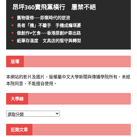
昂坪360賣飛黨橫行 屢禁不絕
舊物復修──即棄時代的逆流
長者「機」不離手 手機成癮堪憂
做創作≠乞食──香港原創IP尋出路
紙筆存溫度 文具店的堅守與轉型
版權
本網站的影片及圖片，版權屬中文大學新聞與傳播學院所有，未經
本院同意，不能擅自使用。
大學線
大
學
線
近期文章