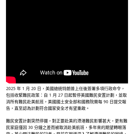
2025 年 1 月 20 日，美國總統特朗普上任後簽署多項行政命令，
包括收緊難民政策：自 1 月 27 日起暫停美國難民安置計劃，並取
消所有難民赴美航班，美國國土安全部和國務院需每 90 日提交報
告，直至認為計劃符合國家安全才有望重啟。
難民安置計劃突然停擺，對正要赴美的滯港難民影響甚大，更有難
民家庭僅因 30 分鐘之差而被取消赴美航班，多年來的期望轉眼落
空。甚少關注難民的記者，早前在報道深入了解滯港難民的困境，