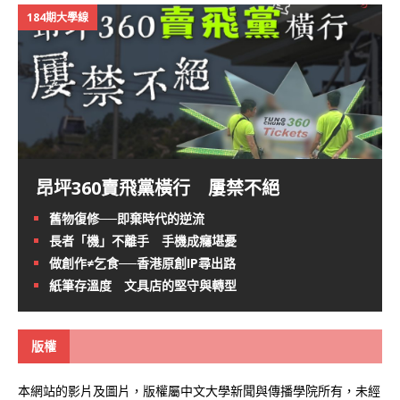
184期大學線
昂坪360賣飛黨橫行 屢禁不絕
舊物復修──即棄時代的逆流
長者「機」不離手 手機成癮堪憂
做創作≠乞食──香港原創IP尋出路
紙筆存溫度 文具店的堅守與轉型
版權
本網站的影片及圖片，版權屬中文大學新聞與傳播學院所有，未經