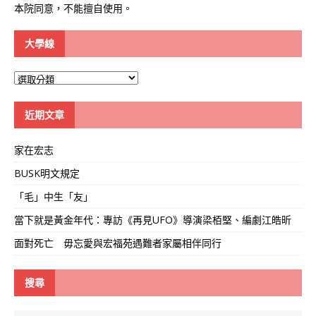
本院同意，不能擅自使用。
大學線
大
學
線
近期文章
家在宏志
BUSK明文規定
「毛」中生「友」
當下就是黃金年代：專訪《再見UFO》導演梁栢堅、編劇江皓昕
面對死亡 毋忘愛與宏福苑遇難者家屬相伴同行
搜尋