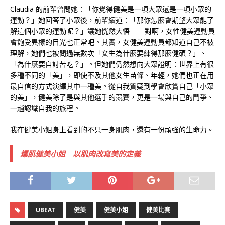
Claudia 的前輩曾問她：「你覺得健美是一項大眾還是一項小眾的
運動？」她回答了小眾後，前輩續道：「那你怎麼會期望大眾能了
解這個小眾的運動呢？」讓她恍然大悟——對啊，女性健美運動員
會飽受異樣的目光也正常吧。其實，女健美運動員都知道自己不被
理解，她們也被問過無數次「女生為什麼要練得那麼健碩？」、
「為什麼要自討苦吃？」。但她們仍然想向大眾證明：世界上有很
多種不同的「美」，即使不及其他女生苗條、年輕，她們也正在用
最自信的方式演繹其中一種美。從自我質疑到學會欣賞自己「小眾
的美」，健美除了是與其他選手的競賽，更是一場與自己的鬥爭、
一趟認識自我的旅程。
我在健美小姐身上看到的不只一身肌肉，還有一份頑強的生命力。
爆肌健美小姐 以肌肉改寫美的定義
UBEAT
健美
健美小姐
健美比賽