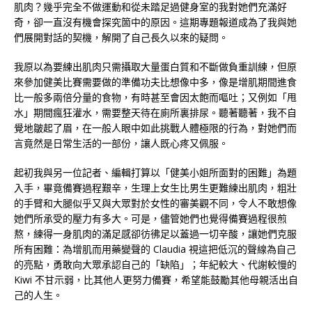
肌肉？幾乎完全不做運動和從未踏足過健身室的我對她們充滿好
奇，卻一直沒有機會探究箇中的原因。這期專題報道成為了我與她
們展開對話的契機，解開了自己長久以來的疑問。
我原以為要練出肌肉只需攝取大量蛋白質和不斷做負重訓練，但原
來參加健美比賽需要做的準備功夫比想像中多，像是增肌期間進食
比一般多兩倍分量的食物，有時甚至會因太飽而嘔吐；又例如「甩
水」期間瘋狂灌水，需要整天待在廁所裏排尿。聽著聽著，我不自
覺地皺起了眉，在一般人眼中如此挑戰人體極限的行為，對她們而
言竟然是日常生活的一部份，讓人既心疼又佩服。
起初我與另一位記者、編輯打算以「健美小姐所面對的困難」為題
入手，畢竟備賽過程艱辛，生理上女生比男生更難練出肌肉，粗壯
的手臂和大腿似乎又與大眾對於女性的審美觀不同，令人不敢想像
她們所承受的壓力有多大。可是，儘管她們也覺得備賽過程很煎
熬，練得一身肌肉的滿足感卻彷彿足以蓋過一切辛酸，讓她們克服
所有困難：為增肌而用藥變聲的 Claudia 視這把低沉的聲線為自己
的亮點，勇敢向大眾承認自己的「缺陷」；年紀較大、代謝較慢的
Kiwi 不甘示弱，比其他人更努力備賽，希望能鼓勵其他母親活出自
己的人生。