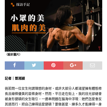
（設計圖片）
記者｜鄧湘潁
倘若問一位女生何謂理想的身材，或許大部分人都渴望擁有體態修
長且線條優美的苗條身材。然而，平日走在街上，我的目光卻總會
被身形健碩的女生吸引，一連串問題在腦海中浮現：她們怎麼會反
其道而行，把自己練得這麼健碩？要做甚麼、練多久才能練得一身