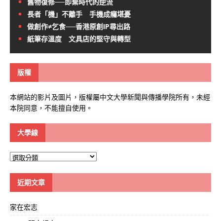
舊物復修──即棄時代的逆流
長者「機」不離手 手機成癮堪憂
做創作≠乞食──香港原創IP尋出路
紙筆存溫度 文具店的堅守與轉型
版權
本網站的影片及圖片，版權屬中文大學新聞與傳播學院所有，未經
本院同意，不能擅自使用。
大學線
大
學
線
近期文章
家在宏志