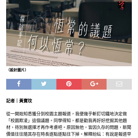
（設計圖片）
記者｜黃寶玟
從一開始知悉獲分到校園主題報道，我便幾乎斬釘切鐵地決定做
「校園欺凌」這個議題。同學得知，都是勸我再好好挖掘其他題
材，待別無選擇才再作考慮吧。原因無他，皆因久存的問題，新聞
價值往往隨其存在時長逐點逐點往下掉。解釋紛紜：有說是報道早