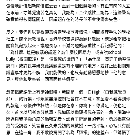
傲慢地評價起新聞價值云云，直到一個個鮮活的、有血有肉的人立
在眼前，才驚覺痛苦之真切。我認為，至少感性上認為，這些聲音
確實值得被傳達開去，因議題存在的時長並不會使傷害失色。
反之，我們難以覓得願意透露學校欺凌情況、相關處理手法的學校
社工。陳季康教授說，香港學校普遍認為題材敏感，總是希望把相
關資訊藏掖起來。議題長存，不減問題的嚴重性。我記得他問：
「為什麼…這是敏感的議題？為什麼校園暴力，或者說school
bully（校園欺凌）是一個敏感的議題？」「為什麼」貫穿了他整個
訪問，或許長年研究此議題還是有不理解的地方，或許正因相關知
識豐厚才更為不解。我們能做的，也只有勤勤懇懇地抄下他的意
見，與他和受害者一同直面這些瘡痍。
忽爾憶起課堂上有講師慨嘆，新聞是一個「自High（自我感覺良
好）」的行業，你永遠無法控制社會在不在意，甚至看不看得到你
的報道，最後往往枉然，但是你在意、你寫下、你滿足，便也足
矣。首次以記者身分執筆，我如願以償窺探我在意的一角，腦海中
閃過與我爭拗角度的編輯記者、認真了解題目的老師、勇於揭露傷
疤的受訪者、笑言自己久未受訪的陳教授，一路平坦，心裡只有感
恩。在這一角，我不敢說揭開了名為「恆常」的遮羞布，但驚悟了