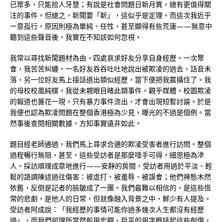
已眾多，只能拾人牙慧；有說是社會問題日新月異，總有更值得關
注的事件。但總之，新聞要「新」，這似乎是定理。而這次我近乎
一意孤行，原因則極為單純、任性，甚至顯得有些荒唐——無意中
聽到這些聲音後，我實在不知該如何忽視。
我常以尋找新聞題材為由，四處哀求好友分享自身經歷。一次聚
會，我苦苦糾纏，一名好友吞吞吐吐地說出被欺凌的過去，話音未
落，另一位好友馬上接話道出類似經歷，當下便把我震攝住了。我
的母校校風純樸，我從未親眼目睹此類事件。觀乎媒體，校園欺凌
的報道也曇花一現，只有暴力事件流出，才會出現短暫討論。於是
我便也認為欺凌問題在整個香港極為少見，曝光的不過是個例。當
然事後查閱相關數據，方知事實遠非如此。
題目經老師通過，我們馬上尋求合適的欺凌受害者進行訪問。整個
過程暢行無阻，甚至，這些受訪者是那麼唾手可得，細思極為滲
人。採訪順理成章地進行——安靜的房間，受訪者用過於平淡、輕
鬆的語調陳述過往傷害：被虐打、被羞辱、被誤會；他們神態木然
依舊，反倒是記者的臉皺成了一團。我們最難以相信的，是這些恆
常的悲劇，是他人的日常，但就像融入背景之中，鮮少有人提及。
受訪者阿成說：「我經歷的事情可能你過多幾次人生都沒有經歷
過」，而我們卻理所當然般用宏觀、扁平的用字概括起這些創傷，