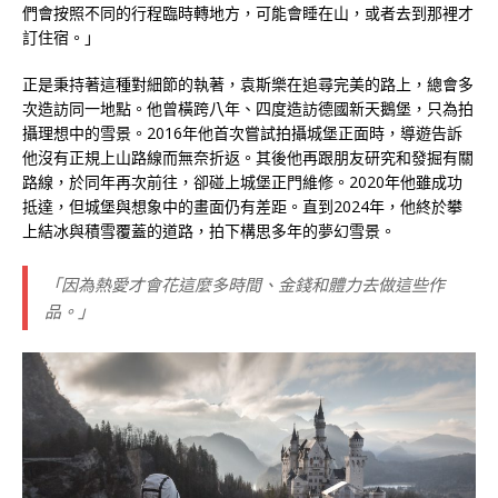
們會按照不同的行程臨時轉地方，可能會睡在山，或者去到那裡才
訂住宿。」
正是秉持著這種對細節的執著，袁斯樂在追尋完美的路上，總會多
次造訪同一地點。他曾橫跨八年、四度造訪德國新天鵝堡，只為拍
攝理想中的雪景。2016年他首次嘗試拍攝城堡正面時，導遊告訴
他沒有正規上山路線而無奈折返。其後他再跟朋友研究和發掘有關
路線，於同年再次前往，卻碰上城堡正門維修。2020年他雖成功
抵達，但城堡與想象中的畫面仍有差距。直到2024年，他終於攀
上結冰與積雪覆蓋的道路，拍下構思多年的夢幻雪景。
「因為熱愛才會花這麼多時間、金錢和體力去做這些作
品。」