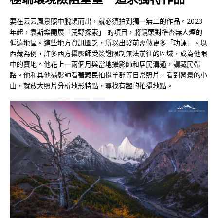
要在云云風景照中脫穎而出，就必須拍到獨一無二的作品。2023
年起，袁斯樂開展「荒野探索」 的項目，將鏡頭對準杳無人煙的
偏遠地區。這些地方資訊匱乏，所以出發前需做更多「功課」。以
西藏為例，許多西方攝影師受簽證限制無法前往的區域，成為他眼
中的寶地。他花上一兩個月與當地攝影師和居民溝通，請藏民帶
路。他和其他攝影師看著藏民拍攝羊群等日常照片，看到背景的小
山，就放大照片分析地形特點，尋找有趣的拍攝地點。