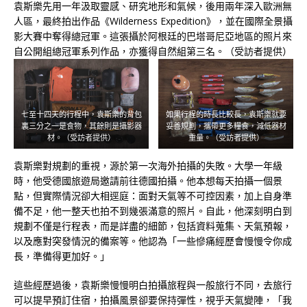
袁斯樂先用一年汲取靈感、研究地形和氣候，後用兩年深入歐洲無
人區，最終拍出作品《Wilderness Expedition》，並在國際全景攝
影大賽中奪得總冠軍。這張攝於阿根廷的巴塔哥尼亞地區的照片來
自公開組總冠軍系列作品，亦獲得自然組第三名。（受訪者提供）
七至十四天的行程中，袁斯樂的背包
如果行程的時長比較長，袁斯樂就要
裏三分之一是食物，其餘則是攝影器
妥善規劃，攜帶更多糧食，減低器材
材。（受訪者提供）
重量。（受訪者提供）
袁斯樂對規劃的重視，源於第一次海外拍攝的失敗。大學一年級
時，他受德國旅遊局邀請前往德國拍攝。他本想每天拍攝一個景
點，但實際情況卻大相逕庭：面對天氣等不可控因素，加上自身準
備不足，他一整天也拍不到幾張滿意的照片。自此，他深刻明白到
規劃不僅是行程表，而是詳盡的細節，包括資料蒐集、天氣預報，
以及應對突發情況的備案等。他認為「一些慘痛經歷會慢慢令你成
長，準備得更加好。」
這些經歷過後，袁斯樂慢慢明白拍攝旅程與一般旅行不同，去旅行
可以提早預訂住宿，拍攝風景卻要保持彈性，視乎天氣變陣，「我