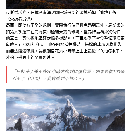
袁斯樂形容，在藏區青海封閉區域拍到的環境苑如「仙境」般。
（受訪者提供）
然而，即使有周全的規劃，實際執行時仍難免遇到意外。袁斯樂的
拍攝大多選擇在高海拔和極端天氣的環境，望為作品增添獨特性。
他直言「高海拔地區篩走很多攝影師，而且冬季下雪令整個環境更
危險。」2023年冬天，他在阿根廷拍攝時，搭檔的冰爪因為斷裂
而無法繼續攀爬，讓他獨自花六小時攀上山上最後100米的冰崖，
才拍下構思中的全景照片。
「已經花了差不多20小時才爬到這個位置，如果最後100米
到不了（山頂），我會感到不甘心。」