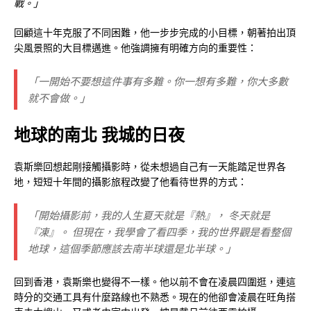
戰。」
回顧這十年克服了不同困難，他一步步完成的小目標，朝著拍出頂
尖風景照的大目標邁進。他強調擁有明確方向的重要性：
「一開始不要想這件事有多難。你一想有多難，你大多數
就不會做。」
地球的南北 我城的日夜
袁斯樂回想起剛接觸攝影時，從未想過自己有一天能踏足世界各
地，短短十年間的攝影旅程改變了他看待世界的方式：
「開始攝影前，我的人生夏天就是『熱』， 冬天就是
『凍』。 但現在，我學會了看四季，我的世界觀是看整個
地球，這個季節應該去南半球還是北半球。」
回到香港，袁斯樂也變得不一樣。他以前不會在凌晨四圍逛，連這
時分的交通工具有什麼路線也不熟悉。現在的他卻會凌晨在旺角搭