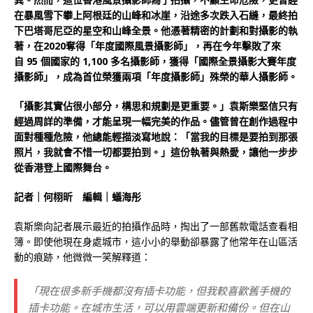
在暴風雪下攀上阿根廷的山峰和冰崖，沿途多次跌入石縫，最終拍
下巴塔哥尼亞的星空和山峰全景。他憑著精密的計劃和對攝影的執
著，在2020奪得「年度國際風景攝影師」，再在今年擊敗了來
自 95 個國家的 1,100 多名攝影師，獲得「國際全景攝影大賽年度
攝影師」，成為首位榮獲兩項「年度攝影師」殊榮的華人攝影師。
「攝影其實佔很小部分，構思和規劃是更重要。」袁斯樂堅信只有
經過周詳的準備，才能呈現一幅完美的作品。儘管曾在創作過程中
面對種種危險，他總能輕描淡寫地說：
「當我的目標是要拍到那張
照片，我就會不惜一切都要拍到。」這份執著與熱愛，讓他一步步
從香港
登上國際舞台。
記者｜何栩昕 編輯｜蟻海彤
袁斯樂向記者展示最近的拍攝作品時，掏出了一部舊款電話查看相
簿。即使他現在身處城市，這小小的舉動卻暴露了他常年在山區活
動的痕跡，他微微一笑解釋道：
「現在很多新手機都沒有插卡功能，但我較喜歡舊手機的
插卡功能。在城市生活，可以用雲端更新和備份。但在山