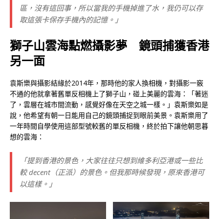
區，沒有這回事，所以當我的手機掉進了水，我仍可以存
取這張卡保存手機內的記憶。」
獅子山雲海點燃攝影夢 鏡頭捕獲香港
另一面
袁斯樂與攝影結緣於2014年，那時他的家人換相機，對攝影一竅
不通的他就拿著舊單反相機上了獅子山，碰上美麗的雲海：「著迷
了，雲層在城市間流動，感覺好像在天空之城一樣。」袁斯樂如是
說，他希望有朝一日能用自己的鏡頭捕捉到眼前美景。袁斯樂用了
一年時間自學使用這部型號較舊的單反相機，終於拍下讓他朝思暮
想的雲海：
「提到香港的景色，大家往往只想到維多利亞港或一些比
較 decent（正派）的景色。但我那時候發現，原來香港可
以這樣。」