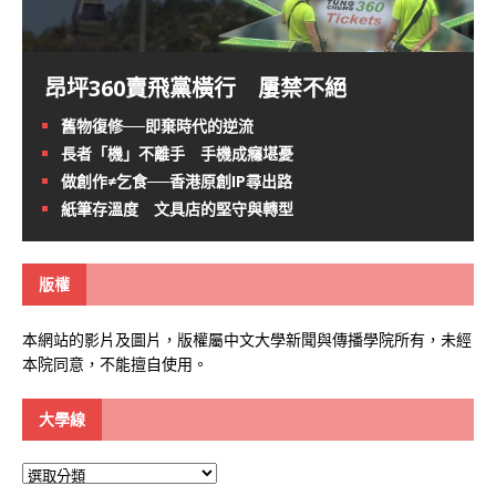
昂坪360賣飛黨橫行 屢禁不絕
舊物復修──即棄時代的逆流
長者「機」不離手 手機成癮堪憂
做創作≠乞食──香港原創IP尋出路
紙筆存溫度 文具店的堅守與轉型
版權
本網站的影片及圖片，版權屬中文大學新聞與傳播學院所有，未經
本院同意，不能擅自使用。
大學線
大