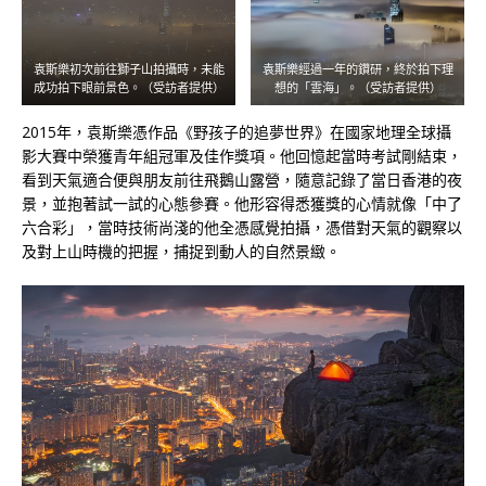
袁斯樂初次前往獅子山拍攝時，未能
袁斯樂經過一年的鑽研，終於拍下理
成功拍下眼前景色。（受訪者提供）
想的「雲海」。（受訪者提供）
2015年，袁斯樂憑作品《野孩子的追夢世界》在國家地理全球攝
影大賽中榮獲青年組冠軍及佳作獎項。他回憶起當時考試剛結束，
看到天氣適合便與朋友前往飛鵝山露營，隨意記錄了當日香港的夜
景，並抱著試一試的心態參賽。他形容得悉獲獎的心情就像「中了
六合彩」，當時技術尚淺的他全憑感覺拍攝，憑借對天氣的觀察以
及對上山時機的把握，捕捉到動人的自然景緻。