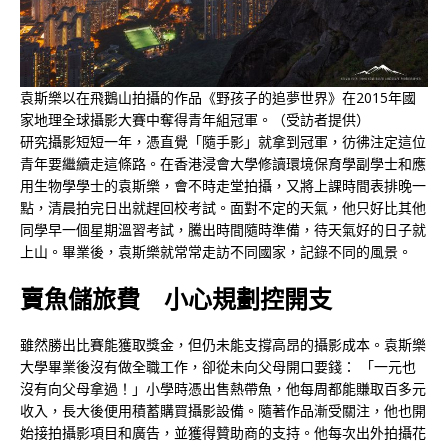
袁斯樂以在飛鵝山拍攝的作品《野孩子的追夢世界》在2015年國
家地理全球攝影大賽中奪得青年組冠軍。（受訪者提供）
研究攝影短短一年，憑直覺「隨手影」就拿到冠軍，彷彿注定這位
青年要繼續走這條路。在香港浸會大學修讀環境保育學副學士和應
用生物學學士的袁斯樂，會不時走堂拍攝，又將上課時間表排晚一
點，清晨拍完日出就趕回校考試。面對不定的天氣，他只好比其他
同學早一個星期溫習考試，騰出時間隨時準備，待天氣好的日子就
上山。畢業後，袁斯樂就常常走訪不同國家，記錄不同的風景。
賣魚儲旅費
小心
規劃控開支
雖然勝出比賽能獲取獎金，但仍未能支撐高昂的攝影成本。袁斯樂
大學畢業後沒有做全職工作，卻從未向父母開口要錢：
「一元也
沒有向父母拿過！」小學時憑出售熱帶魚，他每周都能賺取百多元
收入，長大後便用積蓄購買攝影設備。隨著作品漸受關注，他也開
始接拍攝影項目和廣告，並獲得贊助商的支持。他每次出外拍攝花