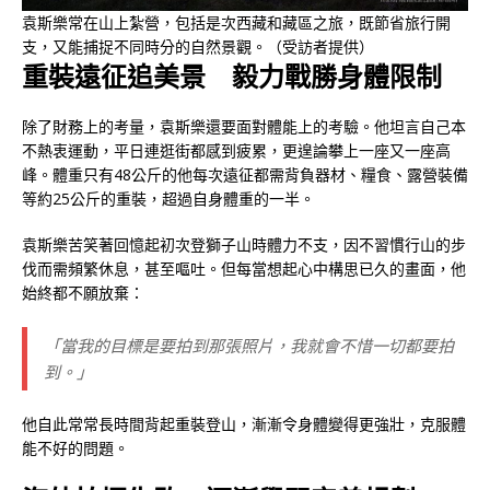
袁斯樂常在山上紮營，包括是次西藏和藏區之旅，既節省旅行開
支，又能捕捉不同時分的自然景觀。（受訪者提供）
重裝遠征追美景 毅力戰勝身體限制
除了財務上的考量，袁斯樂還要面對體能上的考驗。他坦言自己本
不熱衷運動，平日連逛街都感到疲累，更遑論攀上一座又一座高
峰。體重只有48公斤的他每次遠征都需背負器材、糧食、露營裝備
等約25公斤的重裝，超過自身體重的一半。
袁斯樂苦笑著回憶起初次登獅子山時體力不支，因不習慣行山的步
伐而需頻繁休息，甚至嘔吐。但每當想起心中構思已久的畫面，他
始終都不願放棄：
「當我的目標是要拍到那張照片，我就會不惜一切都要拍
到。」
他自此常常長時間背起重裝登山，漸漸令身體變得更強壯，克服體
能不好的問題。