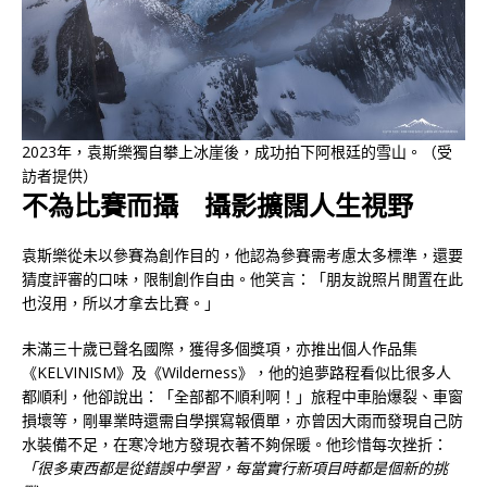
2023年，袁斯樂獨自攀上冰崖後，成功拍下阿根廷的雪山。（受
訪者提供）
不為比賽而攝 攝影擴闊人生視野
袁斯樂從未以參賽為創作目的，他認為參賽需考慮太多標準，還要
猜度評審的口味，限制創作自由。他笑言：「朋友說照片閒置在此
也沒用，所以才拿去比賽。」
未滿三十歲已聲名國際，獲得多個獎項，亦推出個人作品集
《KELVINISM》及《Wilderness》，他的追夢路程看似比很多人
都順利，他卻說出：「全部都不順利啊！」旅程中車胎爆裂、車窗
損壞等，剛畢業時還需自學撰寫報價單，亦曾因大雨而發現自己防
水裝備不足，在寒冷地方發現衣著不夠保暖。他珍惜每次挫折：
「很多東西都是從錯誤中學習，每當實行新項目時都是個新的挑