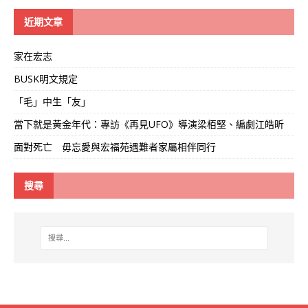
學
線
近期文章
家在宏志
BUSK明文規定
「毛」中生「友」
當下就是黃金年代：專訪《再見UFO》導演梁栢堅、編劇江皓昕
面對死亡 毋忘愛與宏福苑遇難者家屬相伴同行
搜尋