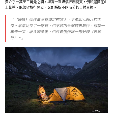
費介乎一萬至三萬元之間，坦言一直謹慎控制開支，例如選擇在山
上紮營，既節省旅行開支，又能捕捉不同時分的自然景觀。
「（攝影）這件事沒有穩定的收入，不像朝九晚六的工
作。早年我存了一點錢，也不敢用全部錢去旅行，可能一
年去一次。收入變多後，也只會慢慢撥一部分錢（去旅
行）。」