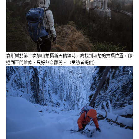
袁斯樂於第二次攀山拍攝新天鵝堡時，終找到理想的拍攝位置，卻
遇到正門維修，只好無奈離開。（受訪者提供）